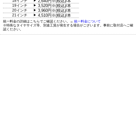
18インチ
2,640円※(税込)/本
▶
19インチ
3,520円※(税込)/本
▶
20インチ
3,960円※(税込)/本
▶
21インチ
4,510円※(税込)/本
▶
統一料金の詳細はこちらでご確認ください。→
統一料金について
※特殊なタイヤサイズ等、別途工賃が発生する場合がございます。事前に取付店へご確
認ください。