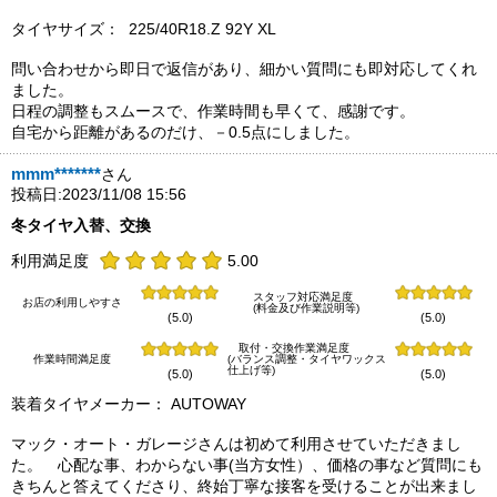
タイヤサイズ： 225/40R18.Z 92Y XL
問い合わせから即日で返信があり、細かい質問にも即対応してくれ
ました。
日程の調整もスムースで、作業時間も早くて、感謝です。
自宅から距離があるのだけ、－0.5点にしました。
mmm*******
さん
投稿日:2023/11/08 15:56
冬タイヤ入替、交換
利用満足度
5.00
スタッフ対応満足度
お店の利用しやすさ
(料金及び作業説明等)
(5.0)
(5.0)
取付・交換作業満足度
作業時間満足度
(バランス調整・タイヤワックス
仕上げ等)
(5.0)
(5.0)
装着タイヤメーカー： AUTOWAY
マック・オート・ガレージさんは初めて利用させていただきまし
た。 心配な事、わからない事(当方女性）、価格の事など質問にも
きちんと答えてくださり、終始丁寧な接客を受けることが出来まし