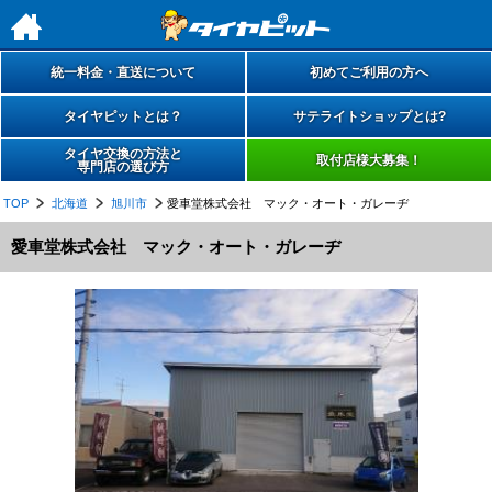
h
統一料金・直送について
初めてご利用の方へ
タイヤピットとは？
サテライトショップとは?
タイヤ交換の方法と
取付店様大募集！
専門店の選び方
TOP
北海道
旭川市
愛車堂株式会社 マック・オート・ガレーヂ
愛車堂株式会社 マック・オート・ガレーヂ