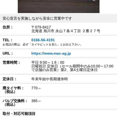
安心宣言を実施しながら安全に営業中です
住所：
〒079-8417
北海道 旭川市 永山７条４丁目 ２番２７号
TEL：
0166-56-4191
お電話の際は、必ず「タイヤピットを見た」とお伝え下さい。
URL：
https://www.mac-ag.jp
営業時間：
平日 9:00～１8：00
日曜祝日 定休日（セール期間中のみ10:00～17:00
で店舗のみ営業）第2、第4土曜日定休日
定休日：
年末年始や長期連休時
廃タイヤ料：
770～
（税込）
バルブ交換料：
385～
（税込）
取付・対応可能項目