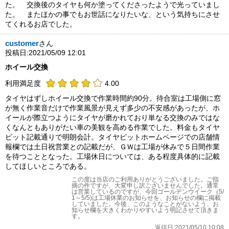
た。 交換後のタイヤも何か塗ってくださったようで光っていまし
た。 またほかの事でもお世話になりたいな、という気持ちにさせ
てくれるお店でした。
customer
さん
投稿日:2021/05/09 12:01
ホイール交換
利用満足度
4.00
タイヤはずしホイール交換で作業時間約90分。待合室は工場側に窓
が無く作業音だけで作業風景が見えず多少の不安感があったが、ホ
イールが際立つようにタイヤが磨かれており単なる交換のみではな
くなんともありがたい車の美観を高める作業でした。料金もタイヤ
ピット記載通りで明朗会計。タイヤピットホームページでの店舗情
報欄では土日祝営業との記載だが、ＧＷは工場が休みで５日間作業
を待つこととなった。工場休日については、ある程度具体的に記載
してほしいところである。
この度は当店のご利用ありがとうございました。ご指
摘の件ですが、大変申し訳ございませんでした。通常
は営業しているのですが、今回ゴールデンウイーク（5/
1～5/5)は工場休業のお知らせを、お知らせの欄に掲載
していました。今後、このようなことがないよう、お
知らせ欄を大きくわかりやすいよう明記させて頂きま
す。
返信日:2021/05/10 10:08