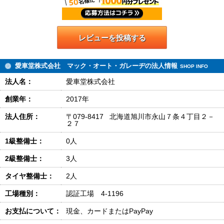
レビューを投稿する
愛車堂株式会社 マック・オート・ガレーヂの法人情報
SHOP INFO
法人名：
愛車堂株式会社
創業年：
2017年
法人住所：
〒079-8417 北海道旭川市永山７条４丁目２－
２７
1級整備士：
0人
2級整備士：
3人
タイヤ整備士：
2人
工場種別：
認証工場 4-1196
お支払について：
現金、カードまたはPayPay