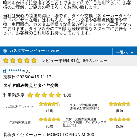
時間をかけずに交換することもできますので、ご活用下さい。お客
様のご理解、ご協力の程よろしくお願い致します。
当社は安心の陸運局認証工場です。タイヤ交換（各メーカータイヤ
アドバイザー在籍）はもちろん、オイル交換や各種点検整備や車
検、車両販売、カスタム等様々な作業が行えるショップ工場となっ
ております。タイヤ以外のご相談も経験豊富なスタッフにお任せ下
さい。お客様のご利用をお待ちしております。
カスタマーレビュー
REVIEW
一覧へ
レビュー平均4.81点
6件のレビュー
tf_*******
さん
投稿日:2025/04/15 11:17
タイヤ組み換えとタイヤ交換
利用満足度
4.88
スタッフ対応満足度
お店の利用しやすさ
(料金及び作業説明等)
(4.5)
(5.0)
取付・交換作業満足度
作業時間満足度
(バランス調整・タイヤワックス
仕上げ等)
(5.0)
(5.0)
装着タイヤメーカー： MOMO TOPRUN M-300