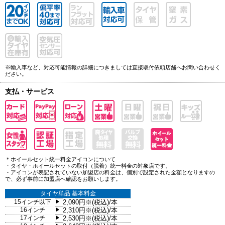
※輸入車など、対応可能情報の詳細につきましては直接取付依頼店舗へお問い合わせく
ださい。
支払・サービス
＊ホイールセット統一料金アイコンについて
・タイヤ・ホイールセットの取付（脱着）統一料金の対象店です。
・アイコンが表記されていない加盟店の料金は、個別で設定された金額となりますの
で、必ず事前に加盟店へ確認をお願いします。
タイヤ単品 基本料金
15インチ以下
2,090円※(税込)/本
▶
16インチ
2,310円※(税込)/本
▶
17インチ
2,530円※(税込)/本
▶