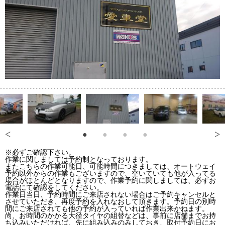
※必ずご確認下さい。
作業に関しましては予約制となっております。
またこちらの作業可能日、可能時間につきましては、オートウェイ
予約以外からの作業もございますので、空いていても他が入ってる
場合がほとんどとなりますので、作業予約に関しましては、必ずお
電話にて確認をしてください。
作業日当日、予約時間にご来店されない場合はご予約キャンセルと
させていただき、再度予約を入れなおして頂きます。予約日の別時
間にご来店されても他の予約が入っていれば作業出来かねます。
尚、お時間のかかる大径タイヤの組替などは、事前に店舗までお持
ち込みいただければ、先に組み込みのみしておき、取付予約日にお