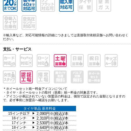
※輸入車など、対応可能情報の詳細につきましては直接取付依頼店舗へお問い合わせく
ださい。
支払・サービス
＊ホイールセット統一料金アイコンについて
・タイヤ・ホイールセットの取付（脱着）統一料金の対象店です。
・アイコンが表記されていない加盟店の料金は、個別で設定された金額となりますの
で、必ず事前に加盟店へ確認をお願いします。
タイヤ単品 基本料金
15インチ以下
2,090円※(税込)/本
▶
16インチ
2,310円※(税込)/本
▶
17インチ
2,530円※(税込)/本
▶
18インチ
2,640円※(税込)/本
▶