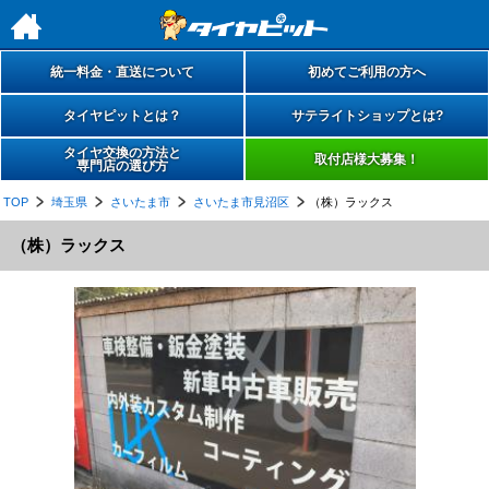
h
統一料金・直送について
初めてご利用の方へ
タイヤピットとは？
サテライトショップとは?
タイヤ交換の方法と
取付店様大募集！
専門店の選び方
TOP
埼玉県
さいたま市
さいたま市見沼区
（株）ラックス
（株）ラックス