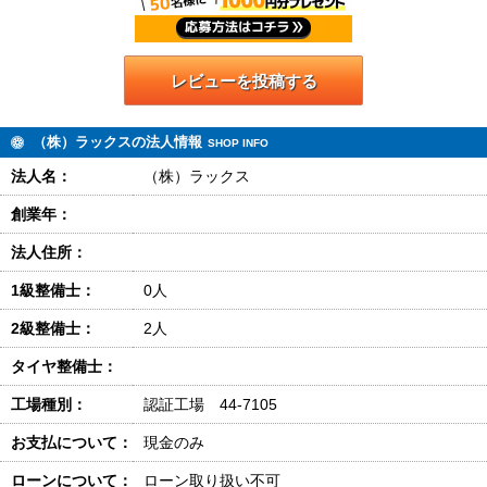
レビューを投稿する
（株）ラックスの法人情報
SHOP INFO
法人名：
（株）ラックス
創業年：
法人住所：
1級整備士：
0人
2級整備士：
2人
タイヤ整備士：
工場種別：
認証工場 44-7105
お支払について：
現金のみ
ローンについて：
ローン取り扱い不可