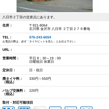
八日市２丁目の交差点にあります。
住所：
〒921-8064
石川県 金沢市 八日市 ２丁目２７９番地
TEL：
076-243-6654
お電話の際は、必ず「タイヤピットを見た」とお伝え下さい。
URL：
営業時間：
平日 8：30～19：00
日曜祝日 休業日
定休日：
日・祝日
廃タイヤ料：
330円～550円
（税込）
バルブ交換料：
220円
（税込）
取付・対応可能項目