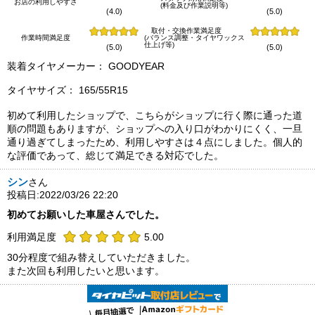
お店の利用しやすさ
(料金及び作業説明等)
(4.0)
(5.0)
取付・交換作業満足度
作業時間満足度
(バランス調整・タイヤワックス
仕上げ等)
(5.0)
(5.0)
装着タイヤメーカー： GOODYEAR
タイヤサイズ： 165/55R15
初めて利用したショップで、こちらがショップに行く際に通った道
順の問題もありますが、ショップへの入り口がわかりにくく、一旦
通り過ぎてしまったため、利用しやすさは４点にしました。個人的
な評価であって、総じて満足できる対応でした。
シン
さん
投稿日:2022/03/26 22:20
初めてお願いした車屋さんでした。
利用満足度
5.00
30分程度で組み替えしていただきました。
また次回も利用したいと思います。