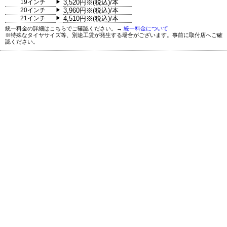
19インチ
3,520円※(税込)/本
▶
20インチ
3,960円※(税込)/本
▶
21インチ
4,510円※(税込)/本
▶
統一料金の詳細はこちらでご確認ください。→
統一料金について
※特殊なタイヤサイズ等、別途工賃が発生する場合がございます。事前に取付店へご確
認ください。