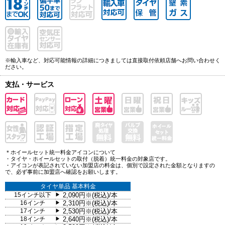
※輸入車など、対応可能情報の詳細につきましては直接取付依頼店舗へお問い合わせく
ださい。
支払・サービス
＊ホイールセット統一料金アイコンについて
・タイヤ・ホイールセットの取付（脱着）統一料金の対象店です。
・アイコンが表記されていない加盟店の料金は、個別で設定された金額となりますの
で、必ず事前に加盟店へ確認をお願いします。
タイヤ単品 基本料金
15インチ以下
2,090円※(税込)/本
▶
16インチ
2,310円※(税込)/本
▶
17インチ
2,530円※(税込)/本
▶
18インチ
2,640円※(税込)/本
▶