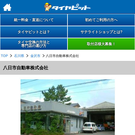
h
統一料金・直送について
初めてご利用の方へ
タイヤピットとは？
サテライトショップとは?
タイヤ交換の方法と
取付店様大募集！
専門店の選び方
TOP
石川県
金沢市
八日市自動車株式会社
八日市自動車株式会社