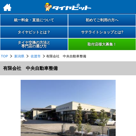
h
統一料金・直送について
初めてご利用の方へ
タイヤピットとは？
サテライトショップとは?
タイヤ交換の方法と
取付店様大募集！
専門店の選び方
TOP
新潟県
佐渡市
有限会社 中央自動車整備
有限会社 中央自動車整備