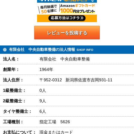
レビューを投稿する
有限会社 中央自動車整備の法人情報
SHOP INFO
法人名：
有限会社 中央自動車整備
創業年：
1964年
法人住所：
〒952-0312 新潟県佐渡市吉岡931-11
1級整備士：
0人
2級整備士：
9人
タイヤ整備士：
6人
工場種別：
指定工場 5626
お支払について：
現金またはカード