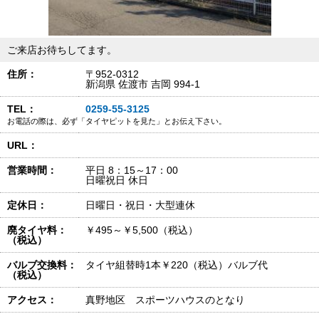
ご来店お待ちしてます。
住所：
〒952-0312
新潟県 佐渡市 吉岡 994-1
TEL：
0259-55-3125
お電話の際は、必ず「タイヤピットを見た」とお伝え下さい。
URL：
営業時間：
平日 8：15～17：00
日曜祝日 休日
定休日：
日曜日・祝日・大型連休
廃タイヤ料：
￥495～￥5,500（税込）
（税込）
バルブ交換料：
タイヤ組替時1本￥220（税込）バルブ代
（税込）
アクセス：
真野地区 スポーツハウスのとなり