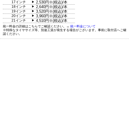
17インチ
2,530円※(税込)/本
▶
18インチ
2,640円※(税込)/本
▶
19インチ
3,520円※(税込)/本
▶
20インチ
3,960円※(税込)/本
▶
21インチ
4,510円※(税込)/本
▶
統一料金の詳細はこちらでご確認ください。→
統一料金について
※特殊なタイヤサイズ等、別途工賃が発生する場合がございます。事前に取付店へご確
認ください。