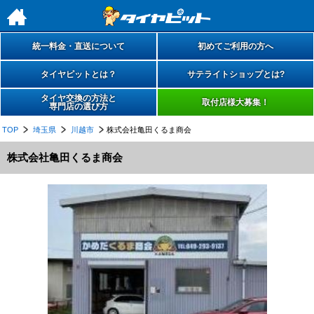
h
統一料金・直送について
初めてご利用の方へ
タイヤピットとは？
サテライトショップとは?
タイヤ交換の方法と
取付店様大募集！
専門店の選び方
TOP
埼玉県
川越市
株式会社亀田くるま商会
株式会社亀田くるま商会