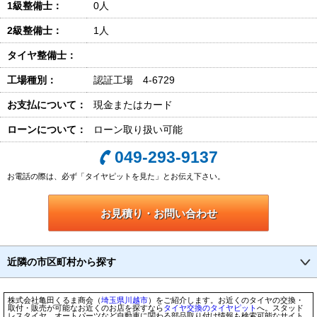
1級整備士：
0人
2級整備士：
1人
タイヤ整備士：
工場種別：
認証工場 4-6729
お支払について：
現金またはカード
ローンについて：
ローン取り扱い可能
049-293-9137
お電話の際は、必ず「タイヤピットを見た」とお伝え下さい。
お見積り・お問い合わせ
近隣の市区町村から探す
株式会社亀田くるま商会（
埼玉県
川越市
）をご紹介します。お近くのタイヤの交換・
取付・販売が可能なお近くのお店を探すなら
タイヤ交換のタイヤピット
へ。スタッド
レスタイヤ、オートパーツなど自動車に関わる部品取り付け情報も検索可能なサイト