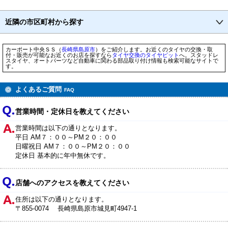
近隣の市区町村から探す
カーポート中央ＳＳ（
長崎県
島原市
）をご紹介します。お近くのタイヤの交換・取
付・販売が可能なお近くのお店を探すなら
タイヤ交換のタイヤピット
へ。スタッドレ
スタイヤ、オートパーツなど自動車に関わる部品取り付け情報も検索可能なサイトで
す。
よくあるご質問
FAQ
営業時間・定休日を教えてください
営業時間は以下の通りとなります。
平日 AM７：００～PM２０：００
日曜祝日 AM７：００～PM２０：００
定休日 基本的に年中無休です。
店舗へのアクセスを教えてください
住所は以下の通りとなります。
〒855-0074 長崎県島原市城見町4947-1