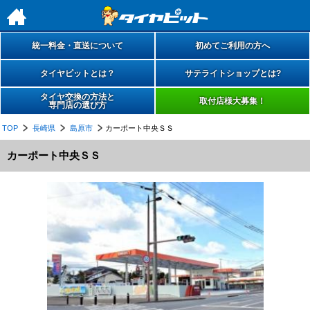
h
統一料金・直送について
初めてご利用の方へ
タイヤピットとは？
サテライトショップとは?
タイヤ交換の方法と
取付店様大募集！
専門店の選び方
TOP
長崎県
島原市
カーポート中央ＳＳ
カーポート中央ＳＳ