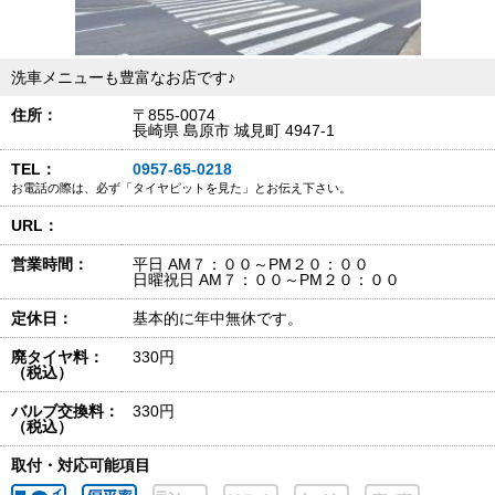
洗車メニューも豊富なお店です♪
住所：
〒855-0074
長崎県 島原市 城見町 4947-1
TEL：
0957-65-0218
お電話の際は、必ず「タイヤピットを見た」とお伝え下さい。
URL：
営業時間：
平日 AM７：００～PM２０：００
日曜祝日 AM７：００～PM２０：００
定休日：
基本的に年中無休です。
廃タイヤ料：
330円
（税込）
バルブ交換料：
330円
（税込）
取付・対応可能項目