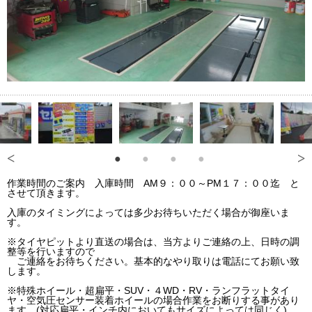
作業時間のご案内 入庫時間 AM９：００～PM１７：００迄 と
させて頂きます。
入庫のタイミングによっては多少お待ちいただく場合が御座いま
す。
※タイヤピットより直送の場合は、当方よりご連絡の上、日時の調
整等を行いますので
ご連絡をお待ちください。基本的なやり取りは電話にてお願い致
します。
※特殊ホイール・超扁平・SUV・４WD・RV・ランフラットタイ
ヤ・空気圧センサー装着ホイールの場合作業をお断りする事があり
ます。(対応扁平・インチ内においてもサイズによっては同じく)