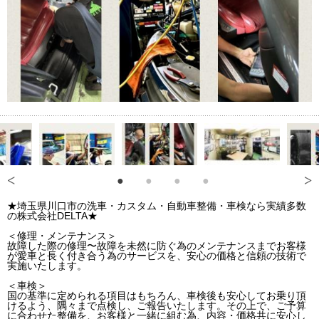
★埼玉県川口市の洗車・カスタム・自動車整備・車検なら実績多数
の株式会社DELTA★
＜修理・メンテナンス＞
故障した際の修理〜故障を未然に防ぐ為のメンテナンスまでお客様
が愛車と長く付き合う為のサービスを、安心の価格と信頼の技術で
実施いたします。
＜車検＞
国の基準に定められる項目はもちろん、車検後も安心してお乗り頂
けるよう、隅々まで点検し、ご報告いたします。その上で、ご予算
に合わせた整備を、お客様と一緒に組む為、内容・価格共に安心し