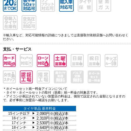
※輸入車など、対応可能情報の詳細につきましては直接取付依頼店舗へお問い合わせく
ださい。
支払・サービス
＊ホイールセット統一料金アイコンについて
・タイヤ・ホイールセットの取付（脱着）統一料金の対象店です。
・アイコンが表記されていない加盟店の料金は、個別で設定された金額となりますの
で、必ず事前に加盟店へ確認をお願いします。
タイヤ単品 基本料金
15インチ以下
2,090円※(税込)/本
▶
16インチ
2,310円※(税込)/本
▶
17インチ
2,530円※(税込)/本
▶
18インチ
2,640円※(税込)/本
▶