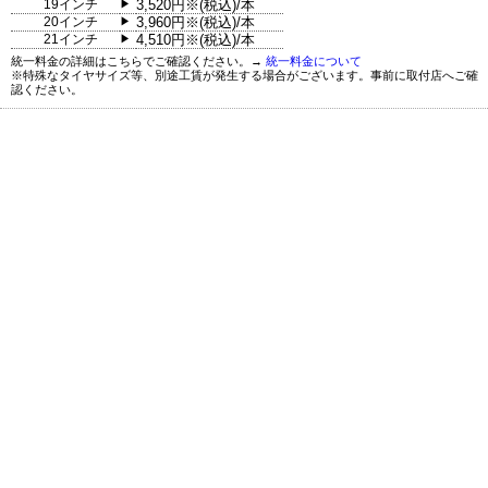
19インチ
3,520円※(税込)/本
▶
20インチ
3,960円※(税込)/本
▶
21インチ
4,510円※(税込)/本
▶
統一料金の詳細はこちらでご確認ください。→
統一料金について
※特殊なタイヤサイズ等、別途工賃が発生する場合がございます。事前に取付店へご確
認ください。