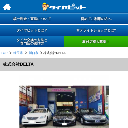
h
統一料金・直送について
初めてご利用の方へ
タイヤピットとは？
サテライトショップとは?
タイヤ交換の方法と
取付店様大募集！
専門店の選び方
TOP
埼玉県
川口市
株式会社DELTA
株式会社DELTA