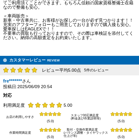
てご利用頂くことができます。もちろん信頼の国家資格整備士在籍
なので整備も安心。
＜車両販売＞
新車・中古車共に、お客様がお探しの一台が必ず見つかります！！
充実のアフターフォローもご用意しておりますので購入後も安心。
愛車探しはEAGLEXで！！
不要車の買取も行っておりますので、その際は車検証を添付してく
ださい。納得の高額査定をお約束いたします。
カスタマーレビュー
REVIEW
レビュー平均5.00点
5件のレビュー
fre*******
さん
投稿日:2025/06/09 20:54
対応
利用満足度
5.00
スタッフ対応満足度
お店の利用しやすさ
(料金及び作業説明等)
(5.0)
(5.0)
取付・交換作業満足度
作業時間満足度
(バランス調整・タイヤワックス
仕上げ等)
(5.0)
(5.0)