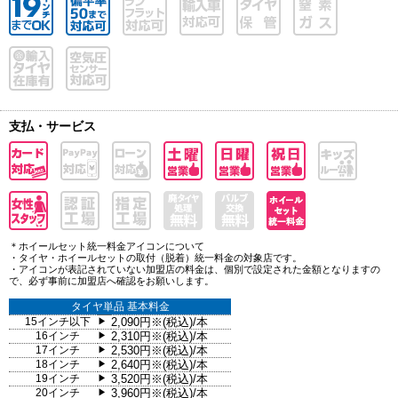
支払・サービス
＊ホイールセット統一料金アイコンについて
・タイヤ・ホイールセットの取付（脱着）統一料金の対象店です。
・アイコンが表記されていない加盟店の料金は、個別で設定された金額となりますの
で、必ず事前に加盟店へ確認をお願いします。
タイヤ単品 基本料金
15インチ以下
2,090円※(税込)/本
▶
16インチ
2,310円※(税込)/本
▶
17インチ
2,530円※(税込)/本
▶
18インチ
2,640円※(税込)/本
▶
19インチ
3,520円※(税込)/本
▶
20インチ
3,960円※(税込)/本
▶