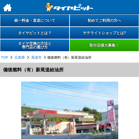
h
統一料金・直送について
初めてご利用の方へ
タイヤピットとは？
サテライトショップとは?
タイヤ交換の方法と
取付店様大募集！
専門店の選び方
TOP
広島県
尾道市
備後燃料（有）新尾道給油所
備後燃料（有）新尾道給油所