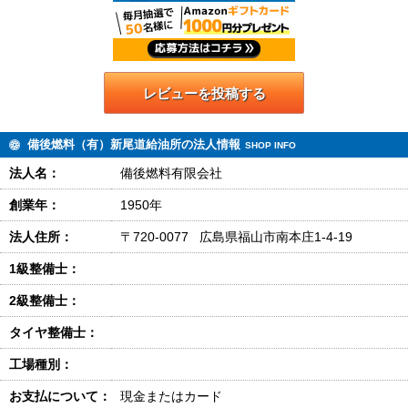
レビューを投稿する
備後燃料（有）新尾道給油所の法人情報
SHOP INFO
法人名：
備後燃料有限会社
創業年：
1950年
法人住所：
〒720-0077 広島県福山市南本庄1-4-19
1級整備士：
2級整備士：
タイヤ整備士：
工場種別：
お支払について：
現金またはカード