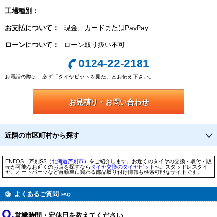
工場種別：
お支払について：
現金、カードまたはPayPay
ローンについて：
ローン取り扱い不可
0124-22-2181
お電話の際は、必ず「タイヤピットを見た」とお伝え下さい。
お見積り・お問い合わせ
近隣の市区町村から探す
ENEOS 芦別SS（
北海道
芦別市
）をご紹介します。お近くのタイヤの交換・取付・販
売が可能なお近くのお店を探すなら
タイヤ交換のタイヤピット
へ。スタッドレスタイ
ヤ、オートパーツなど自動車に関わる部品取り付け情報も検索可能なサイトです。
よくあるご質問
FAQ
営業時間・定休日を教えてください