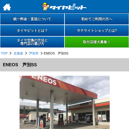
h
統一料金・直送について
初めてご利用の方へ
タイヤピットとは？
サテライトショップとは?
タイヤ交換の方法と
取付店様大募集！
専門店の選び方
TOP
北海道
芦別市
ENEOS 芦別SS
ENEOS 芦別SS