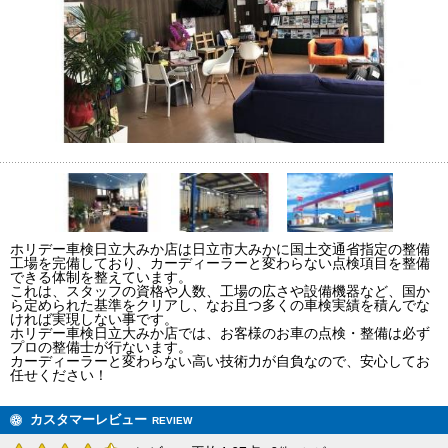
ホリデー車検日立大みか店は日立市大みかに国土交通省指定の整備
工場を完備しており、カーディーラーと変わらない点検項目を整備
できる体制を整えています。
これは、スタッフの資格や人数、工場の広さや設備機器など、国か
ら定められた基準をクリアし、なお且つ多くの車検実績を積んでな
ければ実現しない事です。
ホリデー車検日立大みか店では、お客様のお車の点検・整備は必ず
プロの整備士が行ないます。
カーディーラーと変わらない高い技術力が自負なので、安心してお
任せください！
カスタマーレビュー
REVIEW