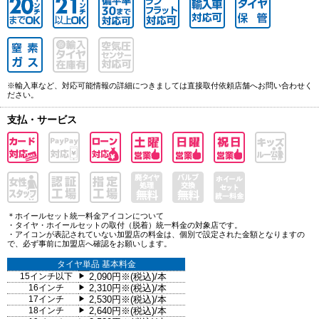
※輸入車など、対応可能情報の詳細につきましては直接取付依頼店舗へお問い合わせく
ださい。
支払・サービス
＊ホイールセット統一料金アイコンについて
・タイヤ・ホイールセットの取付（脱着）統一料金の対象店です。
・アイコンが表記されていない加盟店の料金は、個別で設定された金額となりますの
で、必ず事前に加盟店へ確認をお願いします。
タイヤ単品 基本料金
15インチ以下
2,090円※(税込)/本
▶
16インチ
2,310円※(税込)/本
▶
17インチ
2,530円※(税込)/本
▶
18インチ
2,640円※(税込)/本
▶