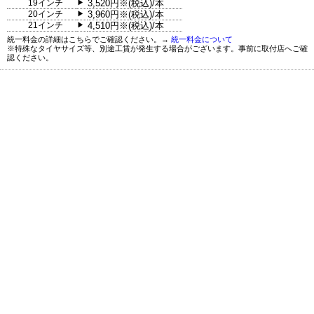
19インチ
3,520円※(税込)/本
▶
20インチ
3,960円※(税込)/本
▶
21インチ
4,510円※(税込)/本
▶
統一料金の詳細はこちらでご確認ください。→
統一料金について
※特殊なタイヤサイズ等、別途工賃が発生する場合がございます。事前に取付店へご確
認ください。