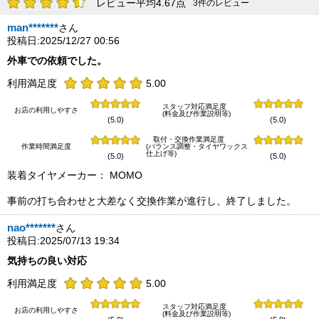
レビュー平均4.67点
3件のレビュー
man*******
さん
投稿日:2025/12/27 00:56
外車での依頼でした。
利用満足度
5.00
スタッフ対応満足度
お店の利用しやすさ
(料金及び作業説明等)
(5.0)
(5.0)
取付・交換作業満足度
作業時間満足度
(バランス調整・タイヤワックス
仕上げ等)
(5.0)
(5.0)
装着タイヤメーカー： MOMO
事前の打ち合わせと大差なく交換作業が進行し、終了しました。
nao*******
さん
投稿日:2025/07/13 19:34
気持ちの良い対応
利用満足度
5.00
スタッフ対応満足度
お店の利用しやすさ
(料金及び作業説明等)