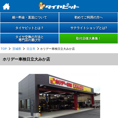
h
統一料金・直送について
初めてご利用の方へ
タイヤピットとは？
サテライトショップとは?
タイヤ交換の方法と
取付店様大募集！
専門店の選び方
TOP
茨城県
日立市
ホリデー車検日立大みか店
ホリデー車検日立大みか店