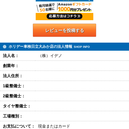
レビューを投稿する
ホリデー車検日立大みか店の法人情報
SHOP INFO
法人名：
（株）イデノ
創業年：
法人住所：
1級整備士：
2級整備士：
タイヤ整備士：
工場種別：
お支払について：
現金またはカード