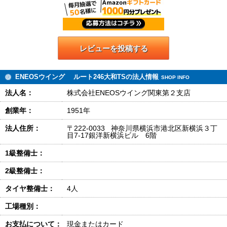
レビューを投稿する
ENEOSウイング ルート246大和TSの法人情報
SHOP INFO
法人名：
株式会社ENEOSウイング関東第２支店
創業年：
1951年
法人住所：
〒222-0033 神奈川県横浜市港北区新横浜３丁
目7-17銀洋新横浜ビル 6階
1級整備士：
2級整備士：
タイヤ整備士：
4人
工場種別：
お支払について：
現金またはカード