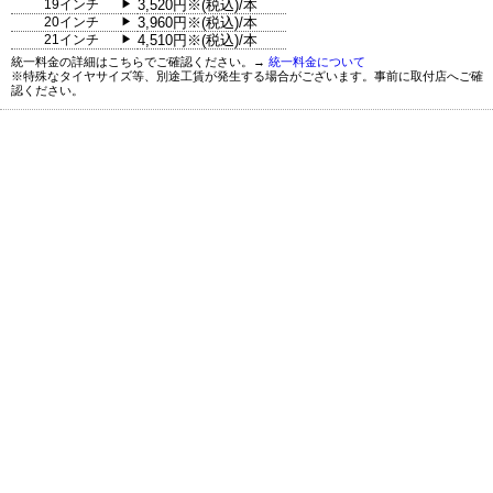
19インチ
3,520円※(税込)/本
▶
20インチ
3,960円※(税込)/本
▶
21インチ
4,510円※(税込)/本
▶
統一料金の詳細はこちらでご確認ください。→
統一料金について
※特殊なタイヤサイズ等、別途工賃が発生する場合がございます。事前に取付店へご確
認ください。