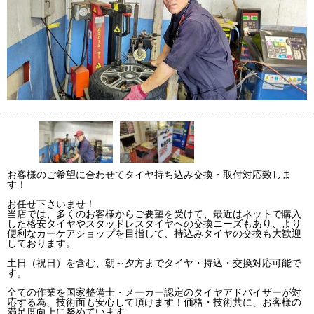
お客様のご希望に合わせてタイヤ持ち込み交換・取付対応致しま
す！
お任せ下さいませ！
当店では、多くのお客様からご要望を受けて、最近はネットで購入
した格安タイヤやスタッドレスタイヤへの交換ニーズもあり、より
便利なカーケアショップを目指して、持込みタイヤの交換も大歓迎
しております。
土日（祝日）を含む、朝～夕方までタイヤ・持込・交換対応可能で
す。
全ての作業を国家整備士・メーカー認定のタイヤアドバイザーが対
応する為、技術面も安心して頂けます！価格・技術共に、お客様の
満足度向上に努めています。