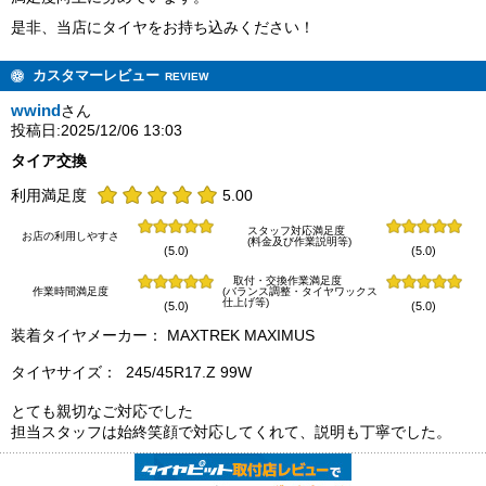
是非、当店にタイヤをお持ち込みください！
カスタマーレビュー
REVIEW
wwind
さん
投稿日:2025/12/06 13:03
タイア交換
利用満足度
5.00
スタッフ対応満足度
お店の利用しやすさ
(料金及び作業説明等)
(5.0)
(5.0)
取付・交換作業満足度
作業時間満足度
(バランス調整・タイヤワックス
仕上げ等)
(5.0)
(5.0)
装着タイヤメーカー： MAXTREK MAXIMUS
タイヤサイズ： 245/45R17.Z 99W
とても親切なご対応でした
担当スタッフは始終笑顔で対応してくれて、説明も丁寧でした。