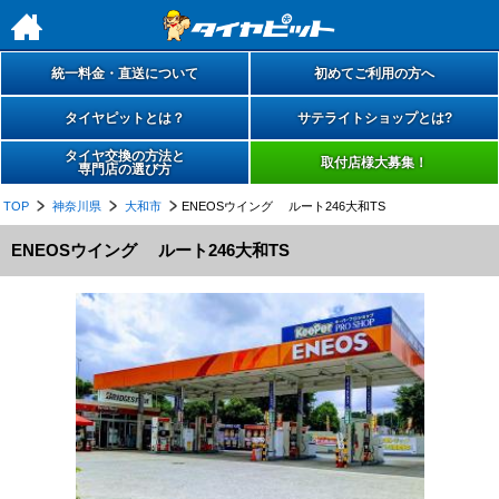
h
統一料金・直送について
初めてご利用の方へ
タイヤピットとは？
サテライトショップとは?
タイヤ交換の方法と
取付店様大募集！
専門店の選び方
TOP
神奈川県
大和市
ENEOSウイング ルート246大和TS
ENEOSウイング ルート246大和TS