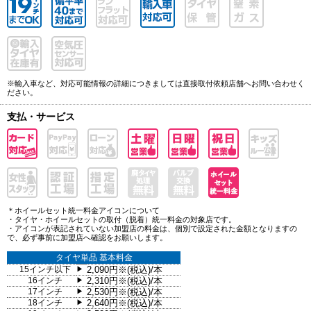
※輸入車など、対応可能情報の詳細につきましては直接取付依頼店舗へお問い合わせく
ださい。
支払・サービス
＊ホイールセット統一料金アイコンについて
・タイヤ・ホイールセットの取付（脱着）統一料金の対象店です。
・アイコンが表記されていない加盟店の料金は、個別で設定された金額となりますの
で、必ず事前に加盟店へ確認をお願いします。
タイヤ単品 基本料金
15インチ以下
2,090円※(税込)/本
▶
16インチ
2,310円※(税込)/本
▶
17インチ
2,530円※(税込)/本
▶
18インチ
2,640円※(税込)/本
▶