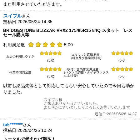
また利用させていただきます。
スイブル
さん
投稿日:2026/05/24 14:35
BRIDGESTONE BLIZZAK VRX2 175/65R15 84Q スタット゛レス
セール購入等
利用満足度
5.00
スタッフ対応満足度
お店の利用しやすさ
(料金及び作業説明等)
(5.0)
(5.0)
取付・交換作業満足度
作業時間満足度
(バランス調整・タイヤワックス
仕上げ等)
(5.0)
(5.0)
以前も納品先等として対応してもらい安心していたので今回も助か
りました。
スイブル様
ご来店ありがとうございました。
また何かございましたらよろしくお願いいたします
返信日:2026/05/28 14:37
tak*******
さん
投稿日:2025/04/25 10:24
トータルで考えれば満足！