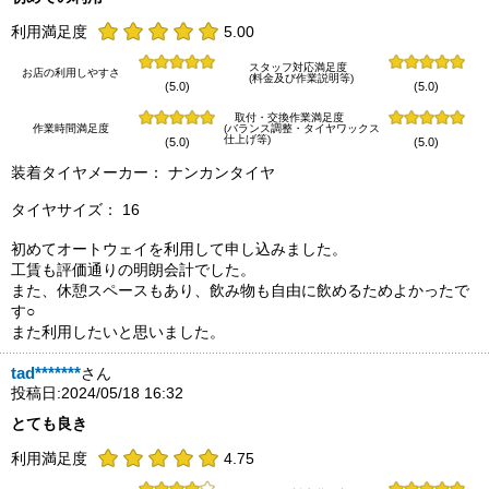
利用満足度
5.00
スタッフ対応満足度
お店の利用しやすさ
(料金及び作業説明等)
(5.0)
(5.0)
取付・交換作業満足度
作業時間満足度
(バランス調整・タイヤワックス
仕上げ等)
(5.0)
(5.0)
装着タイヤメーカー： ナンカンタイヤ
タイヤサイズ： 16
初めてオートウェイを利用して申し込みました。
工賃も評価通りの明朗会計でした。
また、休憩スペースもあり、飲み物も自由に飲めるためよかったで
す○
また利用したいと思いました。
tad*******
さん
投稿日:2024/05/18 16:32
とても良き
利用満足度
4.75