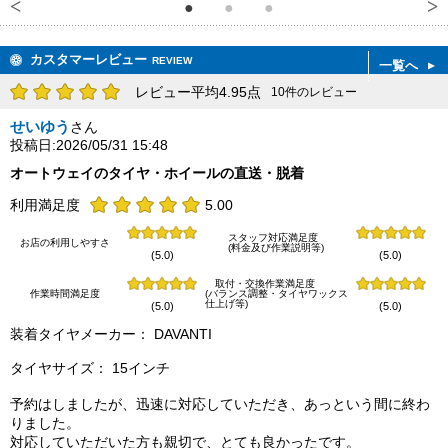
カスタマーレビュー
REVIEW
一覧へ
レビュー平均4.95点
10件のレビュー
せいゆう
さん
投稿日:2026/05/31 15:48
オートウェイのタイヤ・ホイールの直送・脱着
利用満足度
5.00
スタッフ対応満足度
お店の利用しやすさ
(料金及び作業説明等)
(5.0)
(5.0)
取付・交換作業満足度
作業時間満足度
(バランス調整・タイヤワックス
仕上げ等)
(5.0)
(5.0)
装着タイヤメーカー： DAVANTI
タイヤサイズ： 15インチ
予約はしましたが、迅速に対応していただき、あっという間に終わ
りました。
対応していただいた方も親切で、とても良かったです。