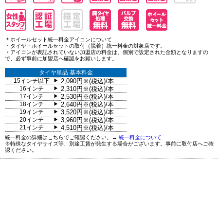
＊ホイールセット統一料金アイコンについて
・タイヤ・ホイールセットの取付（脱着）統一料金の対象店です。
・アイコンが表記されていない加盟店の料金は、個別で設定された金額となりますの
で、必ず事前に加盟店へ確認をお願いします。
タイヤ単品 基本料金
15インチ以下
2,090円※(税込)/本
▶
16インチ
2,310円※(税込)/本
▶
17インチ
2,530円※(税込)/本
▶
18インチ
2,640円※(税込)/本
▶
19インチ
3,520円※(税込)/本
▶
20インチ
3,960円※(税込)/本
▶
21インチ
4,510円※(税込)/本
▶
統一料金の詳細はこちらでご確認ください。→
統一料金について
※特殊なタイヤサイズ等、別途工賃が発生する場合がございます。事前に取付店へご確
認ください。