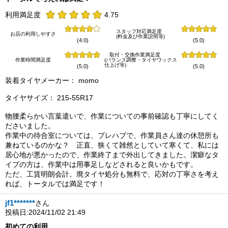
利用満足度
4.75
スタッフ対応満足度
お店の利用しやすさ
(料金及び作業説明等)
(4.0)
(5.0)
取付・交換作業満足度
作業時間満足度
(バランス調整・タイヤワックス
仕上げ等)
(5.0)
(5.0)
装着タイヤメーカー： momo
タイヤサイズ： 215-55R17
物腰柔らかい言葉遣いで、作業についての事前確認も丁寧にしてく
ださいました。
作業中の待合室については、プレハブで、作業員さん達の休憩所も
兼ねているのかな？ 正直、狭くて雑然としていて寒くて、私には
居心地が悪かったので、作業終了まで外出してきました。潔癖なタ
イプの方は、作業中は用事足しなどされると良いかもです。
ただ、工賃明朗会計。廃タイヤ処分も無料で、応対の丁寧さを考え
れば、トータルでは満足です！
jf1*******
さん
投稿日:2024/11/02 21:49
初めての利用