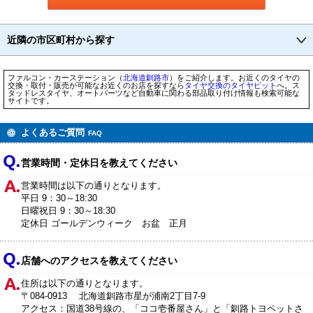
近隣の市区町村から探す
ファルコン・カーステーション（
北海道
釧路市
）をご紹介します。お近くのタイヤの
交換・取付・販売が可能なお近くのお店を探すなら
タイヤ交換のタイヤピット
へ。ス
タッドレスタイヤ、オートパーツなど自動車に関わる部品取り付け情報も検索可能な
サイトです。
よくあるご質問
FAQ
営業時間・定休日を教えてください
営業時間は以下の通りとなります。
平日 9：30～18:30
日曜祝日 9：30～18:30
定休日 ゴールデンウィーク お盆 正月
店舗へのアクセスを教えてください
住所は以下の通りとなります。
〒084-0913 北海道釧路市星が浦南2丁目7-9
アクセス：国道38号線の、「ココ壱番屋さん」と「釧路トヨペットさ