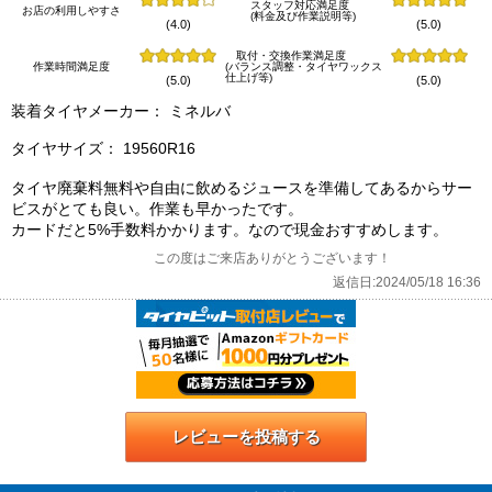
スタッフ対応満足度
お店の利用しやすさ
(料金及び作業説明等)
(4.0)
(5.0)
取付・交換作業満足度
作業時間満足度
(バランス調整・タイヤワックス
仕上げ等)
(5.0)
(5.0)
装着タイヤメーカー： ミネルバ
タイヤサイズ： 19560R16
タイヤ廃棄料無料や自由に飲めるジュースを準備してあるからサー
ビスがとても良い。作業も早かったです。
カードだと5%手数料かかります。なので現金おすすめします。
この度はご来店ありがとうございます！
返信日:2024/05/18 16:36
レビューを投稿する