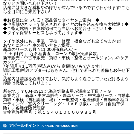
なりとお問い合わせ下さい！
店舗には大きな看板やのぼりが並んでいるのですぐわかります!こち
らを目印にご来店下さい!
◆お客様に合った安く高品質なタイヤをご案内！◆
◆他店舗やネットで購入されたタイヤの持ち込み交換も大歓迎！◆
◆ご指定銘柄・在庫確認何でも当店へお問合せ下さい！◆
◆タイヤ保管サービスも承っております◆
タイヤ以外にも、車販・車検・修理・板金なども全ておまかせ!!
あなたに合った車の買い方をご提案。
新車のリースも月々11,000円(税込み)～
『 圧 倒 的 』 な各種審査・ローンの取扱実績多数。
新車販売・中古車販売・買取・車検・整備とオールジャンルのケア
カンパニー♪
7年間月々1.1万円(税込み)から 定額払いもできます!!
認証工場併設!アフターはもちろん、他社で断られた整備もお任せ下
さい!
店舗内は清潔を心掛けており、気持ちよく過ごしていただけるよう
掃除は徹底しております。
所在地 ：〒084-0913 北海道釧路市星が浦南２丁目７－９
事業内容 ：新車・中古車販売・新車リース・中古車リース・自動車
買取・車検（自社認証工場）・一般整備・鈑金修理・自動車各種コ
ーティング・室内クリーニング・ＪＡＦ取扱い・損保（自動車保
険）／各種保険代理店
古物商許可番号 ：第１３４０１００００９８３号
アピールポイント
APPEAL INTRODUCTION