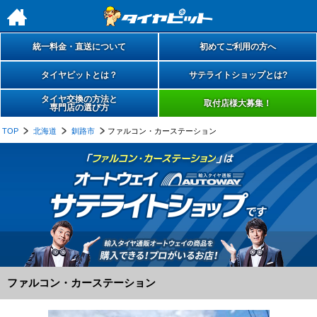
h
統一料金・直送について
初めてご利用の方へ
タイヤピットとは？
サテライトショップとは?
タイヤ交換の方法と
取付店様大募集！
専門店の選び方
TOP
北海道
釧路市
ファルコン・カーステーション
「
ファルコン・カーステーション
」は
ファルコン・カーステーション