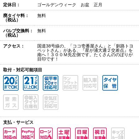
定休日：
ゴールデンウィーク お盆 正月
廃タイヤ料：
無料
（税込）
バルブ交換料：
無料
（税込）
アクセス：
国道38号線の、「ココ壱番屋さん」と「釧路トヨ
ペットさん」がある、『星が浦大通２交差点』を
南へ！３００Ｍ先左側です。たくさんののぼりが
目印です！
取付・対応可能項目
支払・サービス