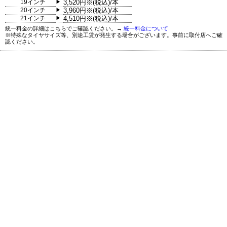
19インチ
3,520円※(税込)/本
▶
20インチ
3,960円※(税込)/本
▶
21インチ
4,510円※(税込)/本
▶
統一料金の詳細はこちらでご確認ください。→
統一料金について
※特殊なタイヤサイズ等、別途工賃が発生する場合がございます。事前に取付店へご確
認ください。