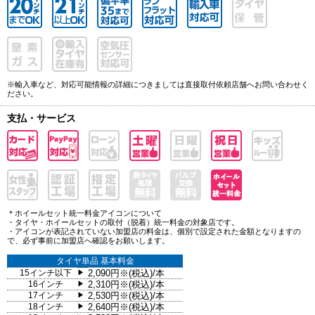
※輸入車など、対応可能情報の詳細につきましては直接取付依頼店舗へお問い合わせく
ださい。
支払・サービス
＊ホイールセット統一料金アイコンについて
・タイヤ・ホイールセットの取付（脱着）統一料金の対象店です。
・アイコンが表記されていない加盟店の料金は、個別で設定された金額となりますの
で、必ず事前に加盟店へ確認をお願いします。
タイヤ単品 基本料金
15インチ以下
2,090円※(税込)/本
▶
16インチ
2,310円※(税込)/本
▶
17インチ
2,530円※(税込)/本
▶
18インチ
2,640円※(税込)/本
▶