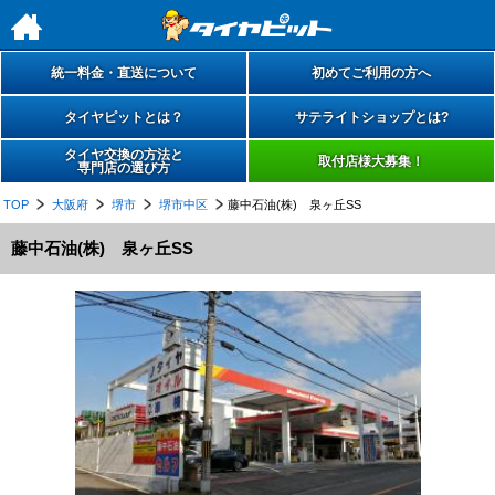
h
統一料金・直送について
初めてご利用の方へ
タイヤピットとは？
サテライトショップとは?
タイヤ交換の方法と
取付店様大募集！
専門店の選び方
TOP
大阪府
堺市
堺市中区
藤中石油(株) 泉ヶ丘SS
藤中石油(株) 泉ヶ丘SS