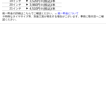
19インチ
3,520円※(税込)/本
▶
20インチ
3,960円※(税込)/本
▶
21インチ
4,510円※(税込)/本
▶
統一料金の詳細はこちらでご確認ください。→
統一料金について
※特殊なタイヤサイズ等、別途工賃が発生する場合がございます。事前に取付店へご確
認ください。