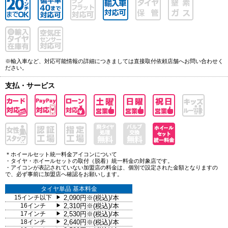
※輸入車など、対応可能情報の詳細につきましては直接取付依頼店舗へお問い合わせく
ださい。
支払・サービス
＊ホイールセット統一料金アイコンについて
・タイヤ・ホイールセットの取付（脱着）統一料金の対象店です。
・アイコンが表記されていない加盟店の料金は、個別で設定された金額となりますの
で、必ず事前に加盟店へ確認をお願いします。
タイヤ単品 基本料金
15インチ以下
2,090円※(税込)/本
▶
16インチ
2,310円※(税込)/本
▶
17インチ
2,530円※(税込)/本
▶
18インチ
2,640円※(税込)/本
▶