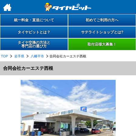
h
統一料金・直送について
初めてご利用の方へ
タイヤピットとは？
サテライトショップとは?
タイヤ交換の方法と
取付店様大募集！
専門店の選び方
TOP
岩手県
八幡平市
合同会社カーエステ西根
合同会社カーエステ西根