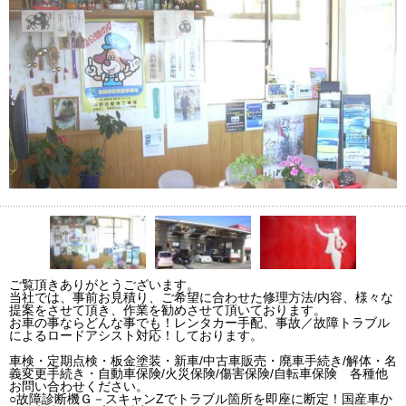
ご覧頂きありがとうございます。
当社では、事前お見積り、ご希望に合わせた修理方法/内容、様々な
提案をさせて頂き、作業を勧めさせて頂いております。
お車の事ならどんな事でも！レンタカー手配、事故／故障トラブル
によるロードアシスト対応！しております。
車検・定期点検・板金塗装・新車/中古車販売・廃車手続き/解体・名
義変更手続き・自動車保険/火災保険/傷害保険/自転車保険 各種他
お問い合わせください。
○故障診断機Ｇ－スキャンZでトラブル箇所を即座に断定！国産車か