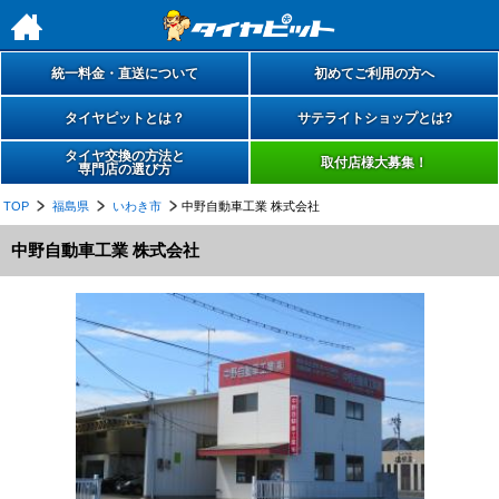
h
統一料金・直送について
初めてご利用の方へ
タイヤピットとは？
サテライトショップとは?
タイヤ交換の方法と
取付店様大募集！
専門店の選び方
TOP
福島県
いわき市
中野自動車工業 株式会社
中野自動車工業 株式会社