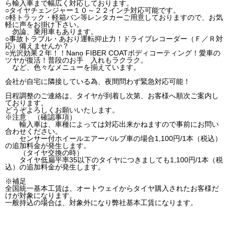
ら輸入車まで幅広く対応しております。
○タイヤチェンジャー１０～２２インチ対応可能です。
○軽トラック・軽箱バン等レンタカーご用意しておりますので、お気
軽に声をお掛け下さい。
勿論、乗用車もあります。
○事故トラブル・あおり運転抑止力！ドライブレコーダー（Ｆ／Ｒ対
応）備えませんか？
○光沢効果２年！！Nano FIBER COATボディコーティング！愛車の
ツヤが復活！普段のお手 入れもラクラク。
など、色々なメニューを揃えています。
会社が自宅に隣接している為、夜間問わず緊急対応可能！
日程調整のご連絡は、タイヤが到着し次第、お客様へ順次ご案内し
ております。
どうぞよろしくお願いいたします。
※注意 （確認事項）
輸入車は、車種によっては対応出来かねますので事前にお問い
合わせください。
センサー付ホイールエアーバルブ車の場合1,100円/1本（税込）
の追加料金が発生します。
（タイヤ交換の時）
タイヤ低扁平率35以下のタイヤにつきましても1,100円/1本（税
込）の追加料金が発生します。
※補足
全国統一基本工賃は、オートウェイからタイヤ購入されたお客様だ
けが対象になります。
一般持込の場合は、対象外になり弊社基本工賃になります。