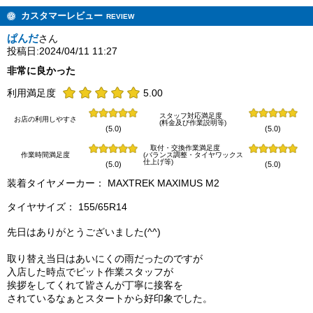
カスタマーレビュー
REVIEW
ぱんだ
さん
投稿日:2024/04/11 11:27
非常に良かった
利用満足度
5.00
スタッフ対応満足度
お店の利用しやすさ
(料金及び作業説明等)
(5.0)
(5.0)
取付・交換作業満足度
作業時間満足度
(バランス調整・タイヤワックス
仕上げ等)
(5.0)
(5.0)
装着タイヤメーカー： MAXTREK MAXIMUS M2
タイヤサイズ： 155/65R14
先日はありがとうございました(^^)
取り替え当日はあいにくの雨だったのですが
入店した時点でピット作業スタッフが
挨拶をしてくれて皆さんが丁寧に接客を
されているなぁとスタートから好印象でした。