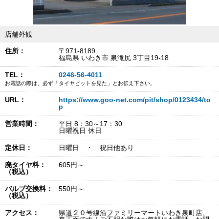
店舗外観
住所：
〒971-8189
福島県 いわき市 泉滝尻 3丁目19-18
TEL：
0246-56-4011
お電話の際は、必ず「タイヤピットを見た」とお伝え下さい。
URL：
https://www.goo-net.com/pit/shop/0123434/to
p
営業時間：
平日 8：30～17：30
日曜祝日 休日
定休日：
日曜日 ・ 祝日他あり
廃タイヤ料：
605円～
（税込）
バルブ交換料：
550円～
（税込）
アクセス：
県道２０号線沿ファミリーマートいわき泉町店、