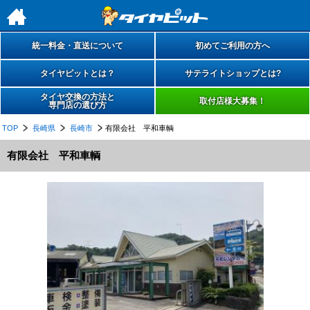
h
統一料金・直送について
初めてご利用の方へ
タイヤピットとは？
サテライトショップとは?
タイヤ交換の方法と
取付店様大募集！
専門店の選び方
TOP
長崎県
長崎市
有限会社 平和車輌
有限会社 平和車輌