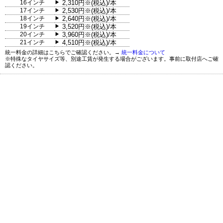
16インチ
2,310円※(税込)/本
▶
17インチ
2,530円※(税込)/本
▶
18インチ
2,640円※(税込)/本
▶
19インチ
3,520円※(税込)/本
▶
20インチ
3,960円※(税込)/本
▶
21インチ
4,510円※(税込)/本
▶
統一料金の詳細はこちらでご確認ください。→
統一料金について
※特殊なタイヤサイズ等、別途工賃が発生する場合がございます。事前に取付店へご確
認ください。