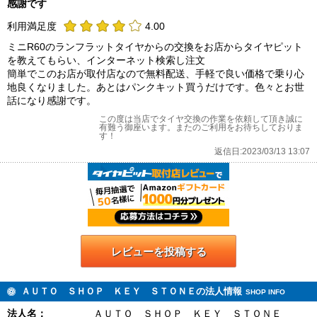
感謝です
利用満足度
4.00
ミニR60のランフラットタイヤからの交換をお店からタイヤピット
を教えてもらい、インターネット検索し注文
簡単でこのお店が取付店なので無料配送、手軽で良い価格で乗り心
地良くなりました。あとはパンクキット買うだけです。色々とお世
話になり感謝です。
この度は当店でタイヤ交換の作業を依頼して頂き誠に
有難う御座います。またのご利用をお待ちしておりま
す！
返信日:2023/03/13 13:07
レビューを投稿する
ＡＵＴＯ ＳＨＯＰ ＫＥＹ ＳＴＯＮＥの法人情報
SHOP INFO
法人名：
ＡＵＴＯ ＳＨＯＰ ＫＥＹ ＳＴＯＮＥ