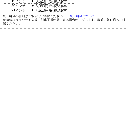
19インチ
3,520円※(税込)/本
▶
20インチ
3,960円※(税込)/本
▶
21インチ
4,510円※(税込)/本
▶
統一料金の詳細はこちらでご確認ください。→
統一料金について
※特殊なタイヤサイズ等、別途工賃が発生する場合がございます。事前に取付店へご確
認ください。