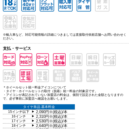
※輸入車など、対応可能情報の詳細につきましては直接取付依頼店舗へお問い合わせく
ださい。
支払・サービス
＊ホイールセット統一料金アイコンについて
・タイヤ・ホイールセットの取付（脱着）統一料金の対象店です。
・アイコンが表記されていない加盟店の料金は、個別で設定された金額となりますの
で、必ず事前に加盟店へ確認をお願いします。
タイヤ単品 基本料金
15インチ以下
2,090円※(税込)/本
▶
16インチ
2,310円※(税込)/本
▶
17インチ
2,530円※(税込)/本
▶
18インチ
2,640円※(税込)/本
▶