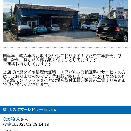
国産車、輸入車等お取り扱いしております！また中古車販売、修
理、鈑金、持ち込み部品取り付けなどしております！
ご連絡お待ちしております！
当店では廃タイヤ処理代無料、エアバルブ交換無料のサービスの方
はしておりませんのでご了承お願い致します！またタイヤ交換の作
業の際ランフラットタイヤの場合取付工賃が通常の工賃よりも追加
で頂く場合がございます。
カスタマーレビュー
REVIEW
ながさん
さん
投稿日:2023/02/09 14:19