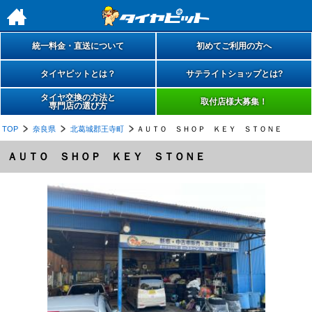
h
統一料金・直送について
初めてご利用の方へ
タイヤピットとは？
サテライトショップとは?
タイヤ交換の方法と
取付店様大募集！
専門店の選び方
TOP
奈良県
北葛城郡王寺町
ＡＵＴＯ ＳＨＯＰ ＫＥＹ ＳＴＯＮＥ
ＡＵＴＯ ＳＨＯＰ ＫＥＹ ＳＴＯＮＥ