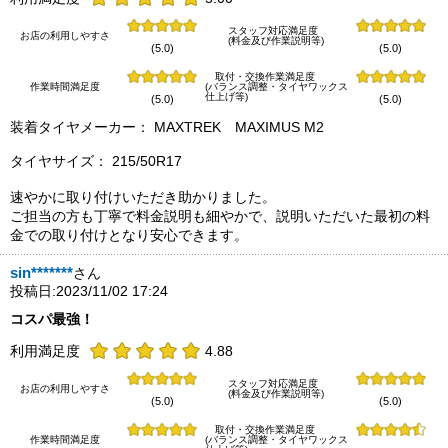
スタッフ対応満足度
お店の利用しやすさ
(料金及び作業説明等)
(5.0)
(5.0)
取付・交換作業満足度
作業時間満足度
(バランス調整・タイヤワックス
仕上げ等)
(5.0)
(5.0)
装着タイヤメーカー： MAXTREK MAXIMUS M2
タイヤサイズ： 215/50R17
速やかに取り付けいただき助かりました。
ご担当の方も丁寧で料金説明も細やかで、説明いただいた最初の料
金での取り付けとなり安心できます。
sin*******
さん
投稿日:2023/11/02 17:24
コスパ最強！
利用満足度
4.88
スタッフ対応満足度
お店の利用しやすさ
(料金及び作業説明等)
(5.0)
(5.0)
取付・交換作業満足度
作業時間満足度
(バランス調整・タイヤワックス