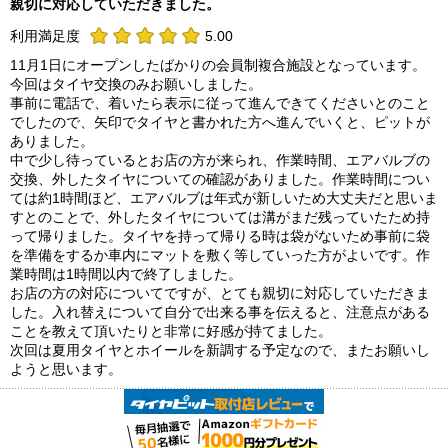
親切に対応していただきました。
利用満足度
5.00
11月1日にオープンしたばかりの会員制複合施設となっています。
今回はタイヤ交換のみお願いしました。
事前に電話で、着いたら表示に従って進んできてくださいとのこと
でしたので、矢印でタイヤと書かれた方へ進んでいくと、ピットが
ありました。
中で少し待っているとお店の方が来られ、作業時間、エアバルブの
交換、外したタイヤについての確認がありました。作業時間につい
ては約1時間ほど、エアバルブは年式が新しいため大丈夫だと思いま
すとのことで、外したタイヤについては溝がまだ残っていたため持
って帰りました。タイヤを持って帰りる時は袋がないため事前に袋
を準備をするか車内にマットを敷く等していった方がよいです。作
業時間は1時間以内で終了しました。
お店の方の対応についてですが、とても親切に対応していただきま
した。入れ替えについて自分で出来る事を伝えると、注意点がある
ことを教えて頂いたりと非常に好感が持てました。
次回は夏用タイヤとホイールを新調する予定なので、またお願いし
ようと思います。