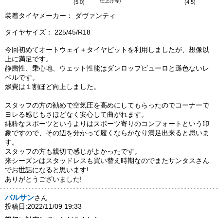
仕上げ等)
(5.0)
(4.5)
装着タイヤメーカー： ダヴァンティ
タイヤサイズ： 225/45/R18
今回初めてオートウェイ＋タイヤピットを利用しましたが、想像以
上に満足です。
静粛性、乗心地、ウェット性能はダンロップビューロと遜色ないレ
ベルです。
燃費は１割ほど向上しました。
スタッフの方の勧めで空気圧を高めにしてもらったのでコーナーで
ヨレる感じもさほどなく安心して曲がれます。
純粋なスポーツというよりはスポーツ寄りのコンフォートという印
象ですので、その辺を分かって履くならかなり満足出来ると思いま
す。
スタッフの方も親切で感じがよかったです。
来シーズンはスタッドレスも買い替え時期なのでまたサンタスさん
でお世話になると思います!
ありがとうございました!
バルサン
さん
投稿日:2022/11/09 19:33