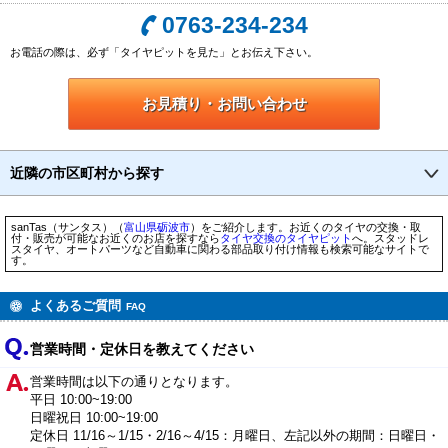
0763-234-234
お電話の際は、必ず「タイヤピットを見た」とお伝え下さい。
お見積り・お問い合わせ
近隣の市区町村から探す
sanTas（サンタス）（
富山県
砺波市
）をご紹介します。お近くのタイヤの交換・取
付・販売が可能なお近くのお店を探すなら
タイヤ交換のタイヤピット
へ。スタッドレ
スタイヤ、オートパーツなど自動車に関わる部品取り付け情報も検索可能なサイトで
す。
よくあるご質問
FAQ
営業時間・定休日を教えてください
営業時間は以下の通りとなります。
平日 10:00~19:00
日曜祝日 10:00~19:00
定休日 11/16～1/15・2/16～4/15：月曜日、左記以外の期間：日曜日・