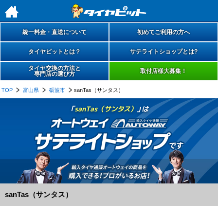
h
統一料金・直送について
初めてご利用の方へ
タイヤピットとは？
サテライトショップとは?
タイヤ交換の方法と
取付店様大募集！
専門店の選び方
TOP
富山県
砺波市
sanTas（サンタス）
「
sanTas（サンタス）
」は
sanTas（サンタス）