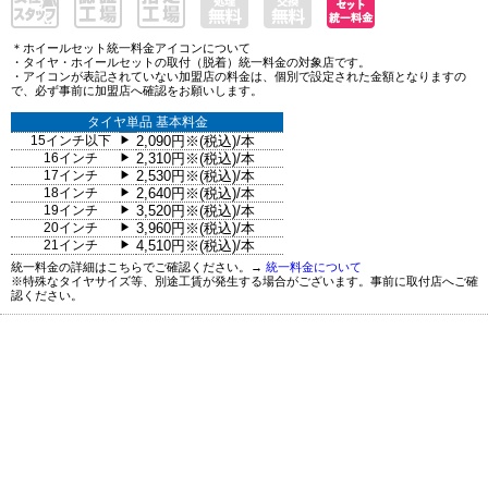
＊ホイールセット統一料金アイコンについて
・タイヤ・ホイールセットの取付（脱着）統一料金の対象店です。
・アイコンが表記されていない加盟店の料金は、個別で設定された金額となりますの
で、必ず事前に加盟店へ確認をお願いします。
タイヤ単品 基本料金
15インチ以下
2,090円※(税込)/本
▶
16インチ
2,310円※(税込)/本
▶
17インチ
2,530円※(税込)/本
▶
18インチ
2,640円※(税込)/本
▶
19インチ
3,520円※(税込)/本
▶
20インチ
3,960円※(税込)/本
▶
21インチ
4,510円※(税込)/本
▶
統一料金の詳細はこちらでご確認ください。→
統一料金について
※特殊なタイヤサイズ等、別途工賃が発生する場合がございます。事前に取付店へご確
認ください。