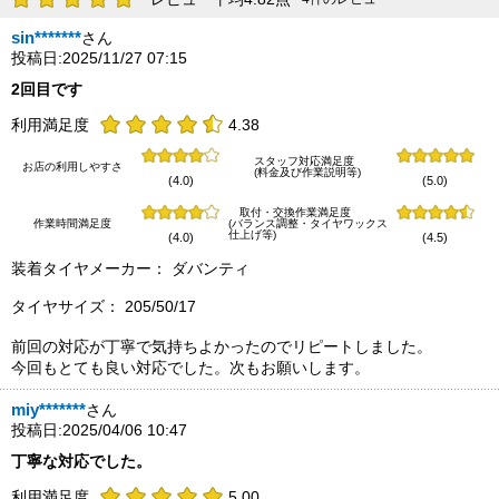
sin*******
さん
投稿日:2025/11/27 07:15
2回目です
利用満足度
4.38
スタッフ対応満足度
お店の利用しやすさ
(料金及び作業説明等)
(4.0)
(5.0)
取付・交換作業満足度
作業時間満足度
(バランス調整・タイヤワックス
仕上げ等)
(4.0)
(4.5)
装着タイヤメーカー： ダバンティ
タイヤサイズ： 205/50/17
前回の対応が丁寧で気持ちよかったのでリピートしました。
今回もとても良い対応でした。次もお願いします。
miy*******
さん
投稿日:2025/04/06 10:47
丁寧な対応でした。
利用満足度
5.00