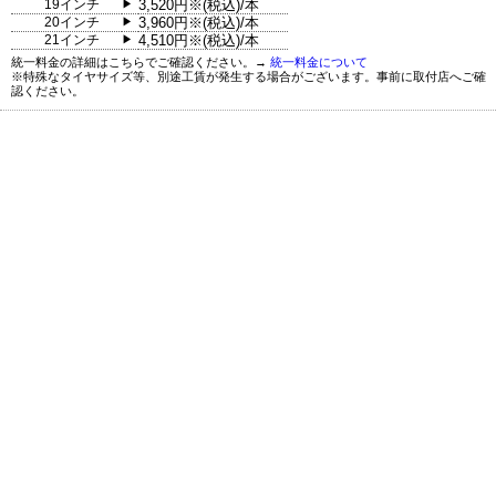
19インチ
3,520円※(税込)/本
▶
20インチ
3,960円※(税込)/本
▶
21インチ
4,510円※(税込)/本
▶
統一料金の詳細はこちらでご確認ください。→
統一料金について
※特殊なタイヤサイズ等、別途工賃が発生する場合がございます。事前に取付店へご確
認ください。