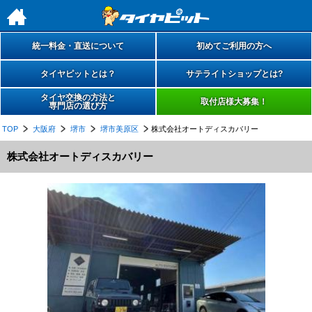
h
統一料金・直送について
初めてご利用の方へ
タイヤピットとは？
サテライトショップとは?
タイヤ交換の方法と
取付店様大募集！
専門店の選び方
TOP
大阪府
堺市
堺市美原区
株式会社オートディスカバリー
株式会社オートディスカバリー