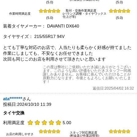
(5.0)
(5.0)
取付・交換作業満足度
作業時間満足度
(バランス調整・タイヤワックス
仕上げ等)
(5.0)
(5.0)
装着タイヤメーカー： DAVANTI DX640
タイヤサイズ： 215/55R17 94V
とても丁寧な対応のお店で、人当たりも柔らかく好感が持てました
作業にしましても、不安なくお任せできました
次回も同じこのお店を利用させて頂きたいと思います
この度は弊社にご依頼いただき誠にありがとうござい
ます。このような高い評価をいただきスタッフ一同感
謝しかありません。お客様に喜んでいただけることが
原動力になります。今後ともよろしくお願いいたしま
す！
返信日:2025/04/02 16:32
ata*******
さん
投稿日:2024/10/10 11:39
タイヤ交換
利用満足度
5.00
スタッフ対応満足度
お店の利用しやすさ
(料金及び作業説明等)