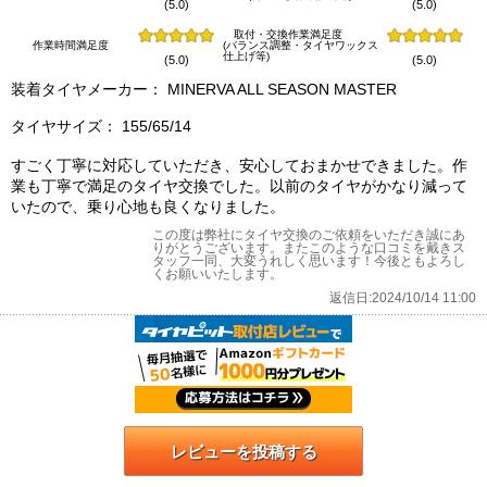
(5.0)
(5.0)
取付・交換作業満足度
作業時間満足度
(バランス調整・タイヤワックス
仕上げ等)
(5.0)
(5.0)
装着タイヤメーカー： MINERVA ALL SEASON MASTER
タイヤサイズ： 155/65/14
すごく丁寧に対応していただき、安心しておまかせできました。作
業も丁寧で満足のタイヤ交換でした。以前のタイヤがかなり減って
いたので、乗り心地も良くなりました。
この度は弊社にタイヤ交換のご依頼をいただき誠にあ
りがとうございます。またこのような口コミを戴きス
タッフ一同、大変うれしく思います！今後ともよろし
くお願いいたします。
返信日:2024/10/14 11:00
レビューを投稿する