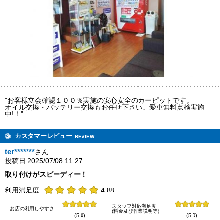
"お客様立会確認１００％実施の安心安全のカーピットです。
オイル交換・バッテリー交換もお任せ下さい。愛車無料点検実施
中!！"
カスタマーレビュー
REVIEW
ter*******
さん
投稿日:2025/07/08 11:27
取り付けがスピーディー！
利用満足度
4.88
スタッフ対応満足度
お店の利用しやすさ
(料金及び作業説明等)
(5.0)
(5.0)