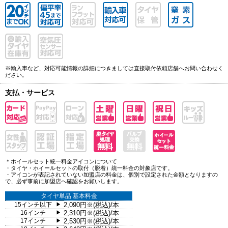
※輸入車など、対応可能情報の詳細につきましては直接取付依頼店舗へお問い合わせく
ださい。
支払・サービス
＊ホイールセット統一料金アイコンについて
・タイヤ・ホイールセットの取付（脱着）統一料金の対象店です。
・アイコンが表記されていない加盟店の料金は、個別で設定された金額となりますの
で、必ず事前に加盟店へ確認をお願いします。
タイヤ単品 基本料金
15インチ以下
2,090円※(税込)/本
▶
16インチ
2,310円※(税込)/本
▶
17インチ
2,530円※(税込)/本
▶