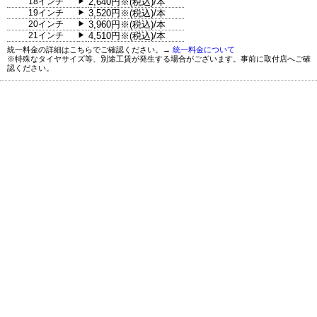
18インチ
2,640円※(税込)/本
▶
19インチ
3,520円※(税込)/本
▶
20インチ
3,960円※(税込)/本
▶
21インチ
4,510円※(税込)/本
▶
統一料金の詳細はこちらでご確認ください。→
統一料金について
※特殊なタイヤサイズ等、別途工賃が発生する場合がございます。事前に取付店へご確
認ください。