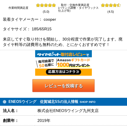
取付・交換作業満足度
作業時間満足度
(バランス調整・タイヤワックス
仕上げ等)
(5.0)
(4.5)
装着タイヤメーカー： cooper
タイヤサイズ： 185/65R15
来店してすぐ取り付けを開始し、30分程度で作業が完了します。廃
タイヤ料等の諸費用も無料のため、とにかくおすすめです！
レビューを投稿する
ENEOSウイング 佐賀城北SSの法人情報
SHOP INFO
法人名：
株式会社ENEOSウイング九州支店
創業年：
2019年