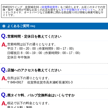
ENEOSウイング 佐賀城北SS（
佐賀県
佐賀市
）をご紹介します。お近くのタイヤの交
換・取付・販売が可能なお近くのお店を探すなら
タイヤ交換のタイヤピット
へ。スタ
ッドレスタイヤ、オートパーツなど自動車に関わる部品取り付け情報も検索可能なサ
イトです。
よくあるご質問
FAQ
営業時間・定休日を教えてください
営業時間は以下の通りとなります。
平日 7：00～20：00（作業時間9：00～17：00）
日曜祝日 8：00～19：00（作業時間9：00～17：00）
定休日 年中無休
店舗へのアクセスを教えてください
住所は以下の通りとなります。
〒849-0917 佐賀県佐賀市高木瀬町長瀬301-3
廃タイヤ料、バルブ交換料金はいくらですか
税込で以下の料金となります。
廃タイヤ料：無料