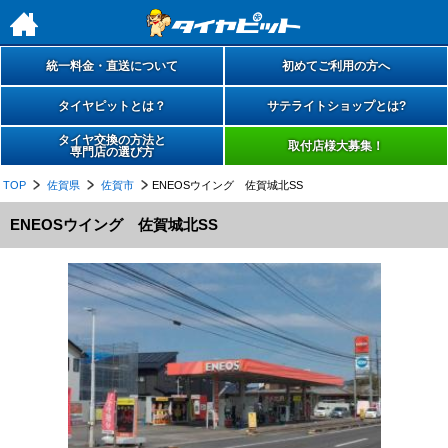
h
統一料金・直送について
初めてご利用の方へ
タイヤピットとは？
サテライトショップとは?
タイヤ交換の方法と
取付店様大募集！
専門店の選び方
TOP
佐賀県
佐賀市
ENEOSウイング 佐賀城北SS
ENEOSウイング 佐賀城北SS