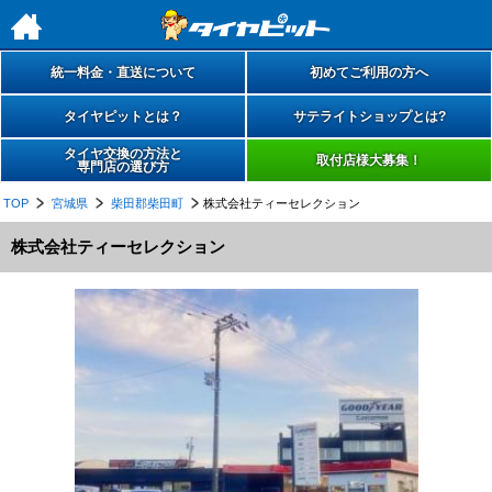
h
統一料金・直送について
初めてご利用の方へ
タイヤピットとは？
サテライトショップとは?
タイヤ交換の方法と
取付店様大募集！
専門店の選び方
TOP
宮城県
柴田郡柴田町
株式会社ティーセレクション
株式会社ティーセレクション