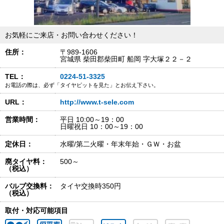
お気軽にご来店・お問い合わせください！
住所：
〒989-1606
宮城県 柴田郡柴田町 船岡 字大塚２２－２
TEL：
0224-51-3325
お電話の際は、必ず「タイヤピットを見た」とお伝え下さい。
URL：
http://www.t-sele.com
営業時間：
平日 10:00～19：00
日曜祝日 10：00～19：00
定休日：
水曜/第二火曜・年末年始・ＧＷ・お盆
廃タイヤ料：
500～
（税込）
バルブ交換料：
タイヤ交換時350円
（税込）
取付・対応可能項目