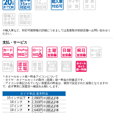
※輸入車など、対応可能情報の詳細につきましては直接取付依頼店舗へお問い合わせく
ださい。
支払・サービス
＊ホイールセット統一料金アイコンについて
・タイヤ・ホイールセットの取付（脱着）統一料金の対象店です。
・アイコンが表記されていない加盟店の料金は、個別で設定された金額となりますの
で、必ず事前に加盟店へ確認をお願いします。
タイヤ単品 基本料金
15インチ以下
2,090円※(税込)/本
▶
16インチ
2,310円※(税込)/本
▶
17インチ
2,530円※(税込)/本
▶
18インチ
2,640円※(税込)/本
▶