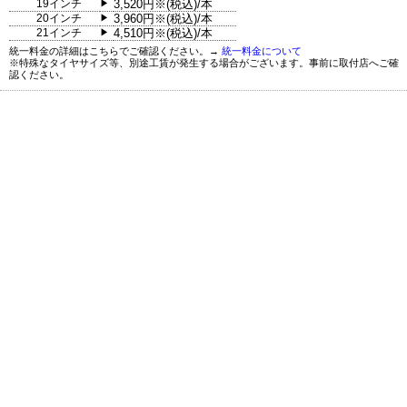
19インチ
3,520円※(税込)/本
▶
20インチ
3,960円※(税込)/本
▶
21インチ
4,510円※(税込)/本
▶
統一料金の詳細はこちらでご確認ください。→
統一料金について
※特殊なタイヤサイズ等、別途工賃が発生する場合がございます。事前に取付店へご確
認ください。