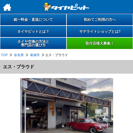
h
統一料金・直送について
初めてご利用の方へ
タイヤピットとは？
サテライトショップとは?
タイヤ交換の方法と
取付店様大募集！
専門店の選び方
TOP
奈良県
葛城市
エス・プラウド
エス・プラウド