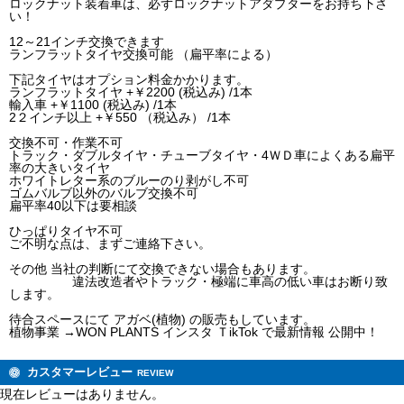
ロックナット装着車は、必ずロックナットアダプターをお持ち下さ
い！
12～21インチ交換できます
ランフラットタイヤ交換可能 （扁平率による）
下記タイヤはオプション料金かかります。
ランフラットタイヤ +￥2200 (税込み) /1本
輸入車 +￥1100 (税込み) /1本
2２インチ以上 +￥550 （税込み） /1本
交換不可・作業不可
トラック・ダブルタイヤ・チューブタイヤ・4ＷＤ車によくある扁平
率の大きいタイヤ
ホワイトレター系のブルーのり剥がし不可
ゴムバルブ以外のバルブ交換不可
扁平率40以下は要相談
ひっぱりタイヤ不可
ご不明な点は、まずご連絡下さい。
その他 当社の判断にて交換できない場合もあります。
違法改造者やトラック・極端に車高の低い車はお断り致
します。
待合スペースにて アガベ(植物) の販売もしています。
植物事業 →WON PLANTS インスタ ＴikTok で最新情報 公開中！
カスタマーレビュー
REVIEW
現在レビューはありません。