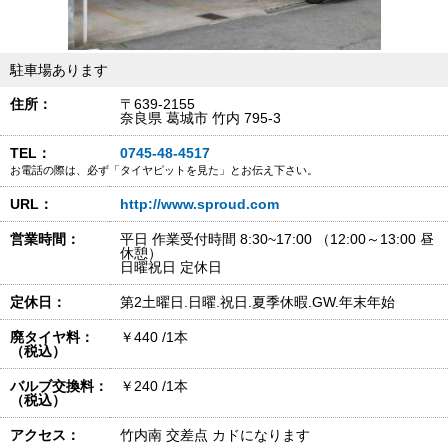
駐車場あります
住所：
〒639-2155
奈良県 葛城市 竹内 795-3
TEL：
0745-48-4517
お電話の際は、必ず「タイヤピットを見た」とお伝え下さい。
URL：
http://www.sproud.com
営業時間：
平日 作業受付時間 8:30~17:00 （12:00～13:00 昼
休憩）
日曜祝日 定休日
定休日：
第2土曜日.日曜.祝日.夏季休暇.GW.年末年始
廃タイヤ料：
￥440 /1本
（税込）
バルブ交換料：
￥240 /1本
（税込）
アクセス：
竹内南 交差点 カドになります