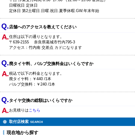
平日 作業受付時間 8:30~17:00 （12:00～13:00 昼休憩）
日曜祝日 定休日
定休日 第2土曜日.日曜.祝日.夏季休暇.GW.年末年始
店舗へのアクセスを教えてください
住所は以下の通りとなります。
〒639-2155 奈良県葛城市竹内795-3
アクセス：竹内南 交差点 カドになります
廃タイヤ料、バルブ交換料金はいくらですか
税込で以下の料金となります。
廃タイヤ料：￥440 /1本
バルブ交換料：￥240 /1本
タイヤ交換の総額はいくらですか
お見積りは
こちら
取付店検索
SEARCH
現在地から探す