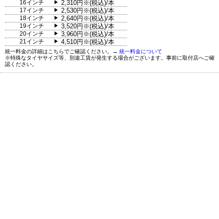
16インチ
2,310円※(税込)/本
▶
17インチ
2,530円※(税込)/本
▶
18インチ
2,640円※(税込)/本
▶
19インチ
3,520円※(税込)/本
▶
20インチ
3,960円※(税込)/本
▶
21インチ
4,510円※(税込)/本
▶
統一料金の詳細はこちらでご確認ください。→
統一料金について
※特殊なタイヤサイズ等、別途工賃が発生する場合がございます。事前に取付店へご確
認ください。