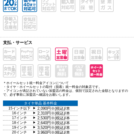
支払・サービス
＊ホイールセット統一料金アイコンについて
・タイヤ・ホイールセットの取付（脱着）統一料金の対象店です。
・アイコンが表記されていない加盟店の料金は、個別で設定された金額となりますの
で、必ず事前に加盟店へ確認をお願いします。
タイヤ単品 基本料金
15インチ以下
2,090円※(税込)/本
▶
16インチ
2,310円※(税込)/本
▶
17インチ
2,530円※(税込)/本
▶
18インチ
2,640円※(税込)/本
▶
19インチ
3,520円※(税込)/本
▶
20インチ
3,960円※(税込)/本
▶