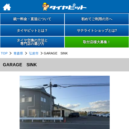
h
統一料金・直送について
初めてご利用の方へ
タイヤピットとは？
サテライトショップとは?
タイヤ交換の方法と
取付店様大募集！
専門店の選び方
TOP
青森県
弘前市
GARAGE SINK
GARAGE SINK