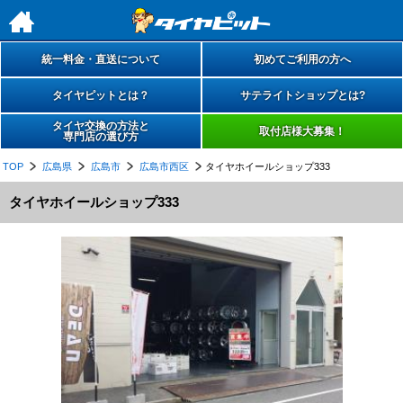
h
統一料金・直送について
初めてご利用の方へ
タイヤピットとは？
サテライトショップとは?
タイヤ交換の方法と
取付店様大募集！
専門店の選び方
TOP
広島県
広島市
広島市西区
タイヤホイールショップ333
タイヤホイールショップ333