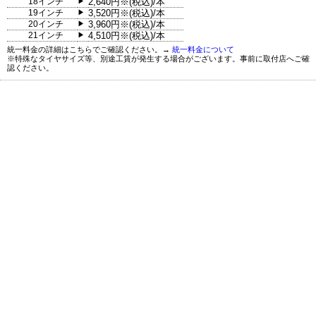
18インチ
2,640円※(税込)/本
▶
19インチ
3,520円※(税込)/本
▶
20インチ
3,960円※(税込)/本
▶
21インチ
4,510円※(税込)/本
▶
統一料金の詳細はこちらでご確認ください。→
統一料金について
※特殊なタイヤサイズ等、別途工賃が発生する場合がございます。事前に取付店へご確
認ください。