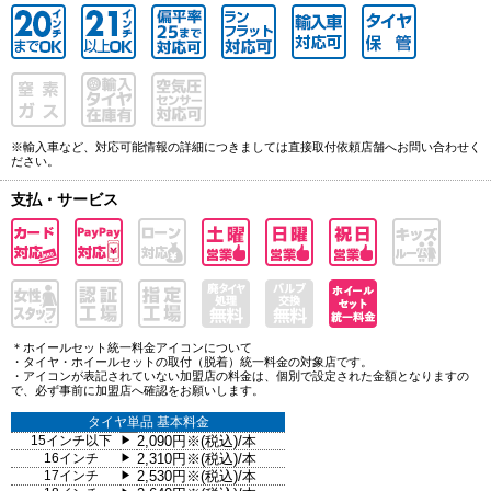
※輸入車など、対応可能情報の詳細につきましては直接取付依頼店舗へお問い合わせく
ださい。
支払・サービス
＊ホイールセット統一料金アイコンについて
・タイヤ・ホイールセットの取付（脱着）統一料金の対象店です。
・アイコンが表記されていない加盟店の料金は、個別で設定された金額となりますの
で、必ず事前に加盟店へ確認をお願いします。
タイヤ単品 基本料金
15インチ以下
2,090円※(税込)/本
▶
16インチ
2,310円※(税込)/本
▶
17インチ
2,530円※(税込)/本
▶