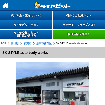
h
統一料金・直送について
初めてご利用の方へ
タイヤピットとは？
サテライトショップとは?
タイヤ交換の方法と
取付店様大募集！
専門店の選び方
TOP
新潟県
新潟市
新潟市西蒲区
SK STYLE auto body works
SK STYLE auto body works