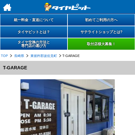
h
統一料金・直送について
初めてご利用の方へ
タイヤピットとは？
サテライトショップとは?
タイヤ交換の方法と
取付店様大募集！
専門店の選び方
TOP
長崎県
東彼杵郡波佐見町
T-GARAGE
T-GARAGE