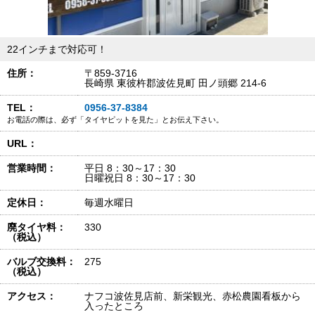
22インチまで対応可！
住所：
〒859-3716
長崎県 東彼杵郡波佐見町 田ノ頭郷 214-6
TEL：
0956-37-8384
お電話の際は、必ず「タイヤピットを見た」とお伝え下さい。
URL：
営業時間：
平日 8：30～17：30
日曜祝日 8：30～17：30
定休日：
毎週水曜日
廃タイヤ料：
330
（税込）
バルブ交換料：
275
（税込）
アクセス：
ナフコ波佐見店前、新栄観光、赤松農園看板から
入ったところ