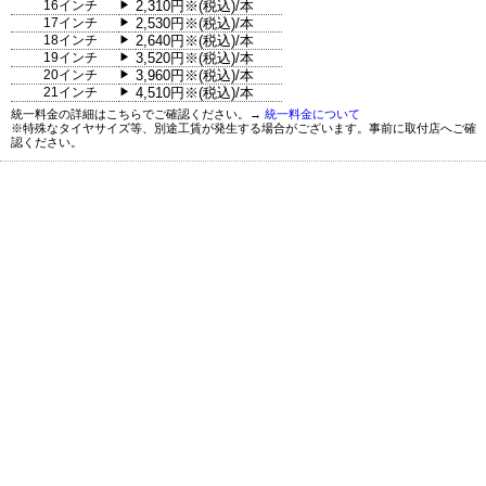
16インチ
2,310円※(税込)/本
▶
17インチ
2,530円※(税込)/本
▶
18インチ
2,640円※(税込)/本
▶
19インチ
3,520円※(税込)/本
▶
20インチ
3,960円※(税込)/本
▶
21インチ
4,510円※(税込)/本
▶
統一料金の詳細はこちらでご確認ください。→
統一料金について
※特殊なタイヤサイズ等、別途工賃が発生する場合がございます。事前に取付店へご確
認ください。