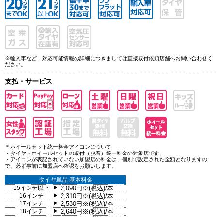
※輸入車など、対応可能情報の詳細につきましては直接取付依頼店舗へお問い合わせく
ださい。
支払・サービス
＊ホイールセット統一料金アイコンについて
・タイヤ・ホイールセットの取付（脱着）統一料金の対象店です。
・アイコンが表記されていない加盟店の料金は、個別で設定された金額となりますの
で、必ず事前に加盟店へ確認をお願いします。
タイヤ単品 基本料金
15インチ以下
2,090円※(税込)/本
▶
16インチ
2,310円※(税込)/本
▶
17インチ
2,530円※(税込)/本
▶
18インチ
2,640円※(税込)/本
▶