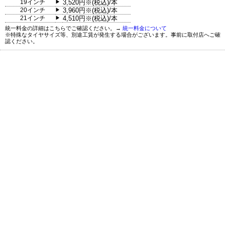
19インチ
3,520円※(税込)/本
▶
20インチ
3,960円※(税込)/本
▶
21インチ
4,510円※(税込)/本
▶
統一料金の詳細はこちらでご確認ください。→
統一料金について
※特殊なタイヤサイズ等、別途工賃が発生する場合がございます。事前に取付店へご確
認ください。