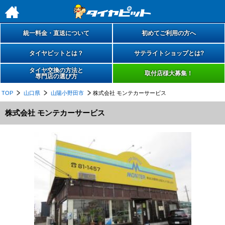
h
統一料金・直送について
初めてご利用の方へ
タイヤピットとは？
サテライトショップとは?
タイヤ交換の方法と
取付店様大募集！
専門店の選び方
TOP
山口県
山陽小野田市
株式会社 モンテカーサービス
株式会社 モンテカーサービス