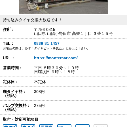
持ち込みタイヤ交換大歓迎です！
住所：
〒756-0815
山口県 山陽小野田市 高栄１丁目 ３番１５号
TEL：
0836-81-1457
お電話の際は、必ず「タイヤピットを見た」とお伝え下さい。
URL：
https://montercar.com/
営業時間：
平日 ８時３０分～１９時
日曜祝日 ９時～１８時
定休日：
不定休
廃タイヤ料：
308円
（税込）
バルブ交換料：
275円
（税込）
取付・対応可能項目