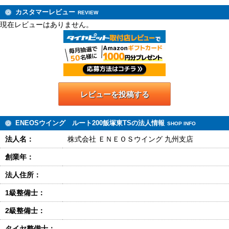
カスタマーレビュー
REVIEW
現在レビューはありません。
レビューを投稿する
ENEOSウイング ルート200飯塚東TSの法人情報
SHOP INFO
法人名：
株式会社 ＥＮＥＯＳウイング 九州支店
創業年：
法人住所：
1級整備士：
2級整備士：
タイヤ整備士：