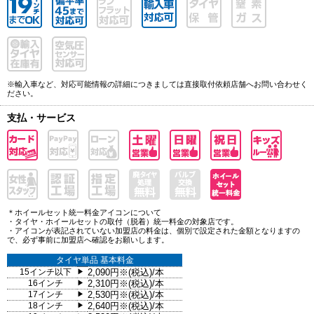
※輸入車など、対応可能情報の詳細につきましては直接取付依頼店舗へお問い合わせく
ださい。
支払・サービス
＊ホイールセット統一料金アイコンについて
・タイヤ・ホイールセットの取付（脱着）統一料金の対象店です。
・アイコンが表記されていない加盟店の料金は、個別で設定された金額となりますの
で、必ず事前に加盟店へ確認をお願いします。
タイヤ単品 基本料金
15インチ以下
2,090円※(税込)/本
▶
16インチ
2,310円※(税込)/本
▶
17インチ
2,530円※(税込)/本
▶
18インチ
2,640円※(税込)/本
▶