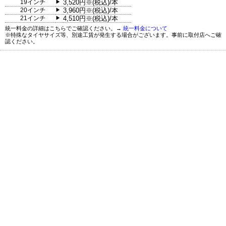
19インチ
3,520円※(税込)/本
▶
20インチ
3,960円※(税込)/本
▶
21インチ
4,510円※(税込)/本
▶
統一料金の詳細はこちらでご確認ください。→
統一料金について
※特殊なタイヤサイズ等、別途工賃が発生する場合がございます。事前に取付店へご確
認ください。