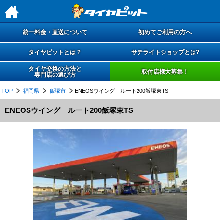
h
統一料金・直送について
初めてご利用の方へ
タイヤピットとは？
サテライトショップとは?
タイヤ交換の方法と
取付店様大募集！
専門店の選び方
TOP
福岡県
飯塚市
ENEOSウイング ルート200飯塚東TS
ENEOSウイング ルート200飯塚東TS