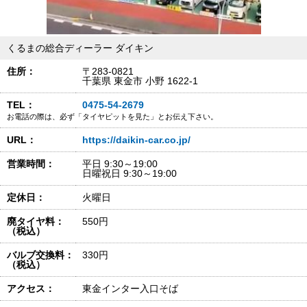
くるまの総合ディーラー ダイキン
住所：
〒283-0821
千葉県 東金市 小野 1622-1
TEL：
0475-54-2679
お電話の際は、必ず「タイヤピットを見た」とお伝え下さい。
URL：
https://daikin-car.co.jp/
営業時間：
平日 9:30～19:00
日曜祝日 9:30～19:00
定休日：
火曜日
廃タイヤ料：
550円
（税込）
バルブ交換料：
330円
（税込）
アクセス：
東金インター入口そば