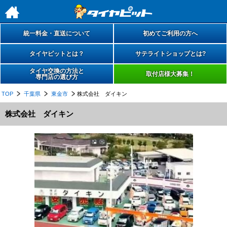
h
統一料金・直送について
初めてご利用の方へ
タイヤピットとは？
サテライトショップとは?
タイヤ交換の方法と
取付店様大募集！
専門店の選び方
TOP
千葉県
東金市
株式会社 ダイキン
株式会社 ダイキン