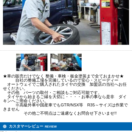
★車の販売だけでなく 整備・車検・板金塗装まで全ておまかせ★
自社の整備工場を完備しているので安心・スピーディー
オートウェイでご購入されたタイヤの交換 加盟店の当社へお任
せください。
その他 パーツの取付・ご相談もご対応可能です。
タイヤから始まるご縁を大切に・・・・お車の事なら是非 ダイ
キンへご用命ください。
※高級外車や国産車でもGTR/NSX等 R35～サイズは作業で
きません
その他ご不明点はご遠慮なくお問合せ下さいませ!!
カスタマーレビュー
REVIEW