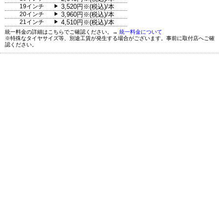
19インチ
3,520円※(税込)/本
▶
20インチ
3,960円※(税込)/本
▶
21インチ
4,510円※(税込)/本
▶
統一料金の詳細はこちらでご確認ください。→
統一料金について
※特殊なタイヤサイズ等、別途工賃が発生する場合がございます。事前に取付店へご確
認ください。