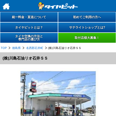
h
統一料金・直送について
初めてご利用の方へ
タイヤピットとは？
サテライトショップとは?
タイヤ交換の方法と
取付店様大募集！
専門店の選び方
TOP
徳島県
名西郡石井町
(株)川島石油リオ石井ＳＳ
(株)川島石油リオ石井ＳＳ