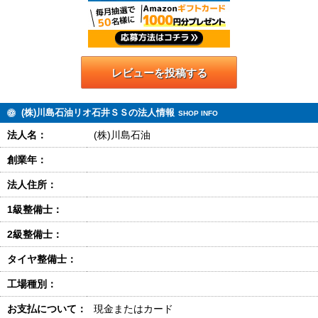
レビューを投稿する
(株)川島石油リオ石井ＳＳの法人情報
SHOP INFO
法人名：
(株)川島石油
創業年：
法人住所：
1級整備士：
2級整備士：
タイヤ整備士：
工場種別：
お支払について：
現金またはカード