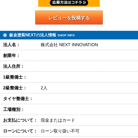
レビューを投稿する
鈑金塗装NEXTの法人情報
SHOP INFO
法人名：
株式会社 NEXT INNOVATION
創業年：
法人住所：
1級整備士：
2級整備士：
2人
タイヤ整備士：
工場種別：
お支払について：
現金またはカード
ローンについて：
ローン取り扱い不可