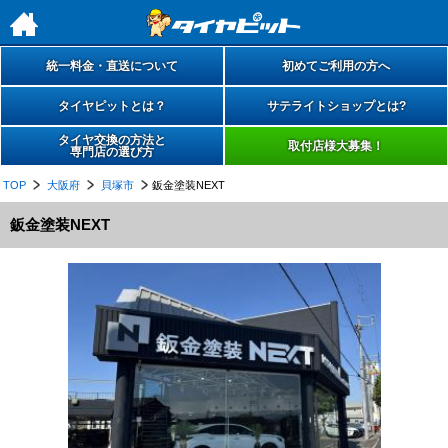
h
統一料金・直送について
初めてご利用の方へ
タイヤピットとは？
サテライトショップとは?
タイヤ交換の方法と
取付店様大募集！
専門店の選び方
TOP
大阪府
貝塚市
鈑金塗装NEXT
鈑金塗装NEXT