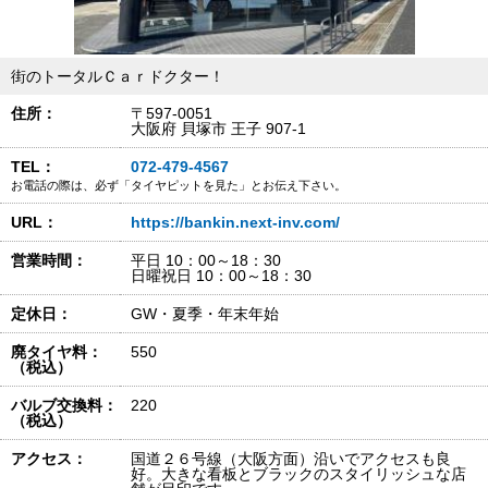
街のトータルＣａｒドクター！
住所：
〒597-0051
大阪府 貝塚市 王子 907-1
TEL：
072-479-4567
お電話の際は、必ず「タイヤピットを見た」とお伝え下さい。
URL：
https://bankin.next-inv.com/
営業時間：
平日 10：00～18：30
日曜祝日 10：00～18：30
定休日：
GW・夏季・年末年始
廃タイヤ料：
550
（税込）
バルブ交換料：
220
（税込）
アクセス：
国道２６号線（大阪方面）沿いでアクセスも良
好。大きな看板とブラックのスタイリッシュな店