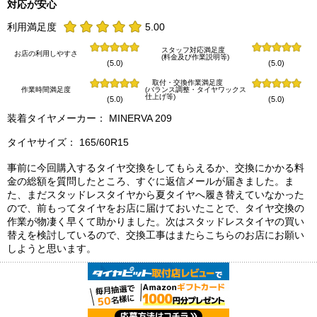
対応が安心
利用満足度
5.00
スタッフ対応満足度
お店の利用しやすさ
(料金及び作業説明等)
(5.0)
(5.0)
取付・交換作業満足度
作業時間満足度
(バランス調整・タイヤワックス
仕上げ等)
(5.0)
(5.0)
装着タイヤメーカー： MINERVA 209
タイヤサイズ： 165/60R15
事前に今回購入するタイヤ交換をしてもらえるか、交換にかかる料
金の総額を質問したところ、すぐに返信メールが届きました。ま
た、まだスタッドレスタイヤから夏タイヤへ履き替えていなかった
ので、前もってタイヤをお店に届けておいたことで、タイヤ交換の
作業が物凄く早くて助かりました。次はスタッドレスタイヤの買い
替えを検討しているので、交換工事はまたらこちらのお店にお願い
しようと思います。