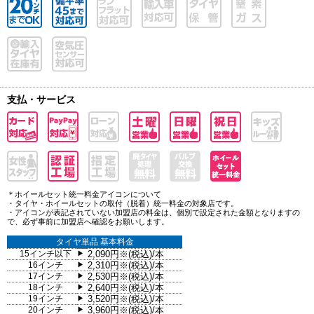
支払・サービス
＊ホイールセット統一料金アイコンについて
・タイヤ・ホイールセットの取付（脱着）統一料金の対象店です。
・アイコンが表記されていない加盟店の料金は、個別で設定された金額となりますの
で、必ず事前に加盟店へ確認をお願いします。
タイヤ単品 基本料金
15インチ以下
2,090円※(税込)/本
▶
16インチ
2,310円※(税込)/本
▶
17インチ
2,530円※(税込)/本
▶
18インチ
2,640円※(税込)/本
▶
19インチ
3,520円※(税込)/本
▶
20インチ
3,960円※(税込)/本
▶