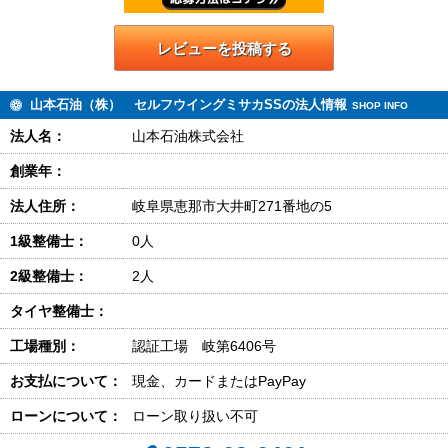
レビューを投稿する
山本石油（株） セルフウイングミサカSSの法人情報
SHOP INFO
法人名：
山本石油株式会社
創業年：
法人住所：
岐阜県恵那市大井町271番地の5
1級整備士：
0人
2級整備士：
2人
タイヤ整備士：
工場種別：
認証工場 岐第6406号
お支払について：
現金、カードまたはPayPay
ローンについて：
ローン取り扱い不可