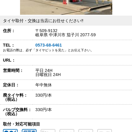
タイヤ取付・交換は当店にお任せください‼
住所：
〒509-9132
岐阜県 中津川市 茄子川 2077-59
TEL：
0573-68-6461
お電話の際は、必ず「タイヤピットを見た」とお伝え下さい。
URL：
営業時間：
平日 24H
日曜祝日 24H
定休日：
年中無休
廃タイヤ料：
330円/本
（税込）
バルブ交換料：
330円/本
（税込）
取付・対応可能項目