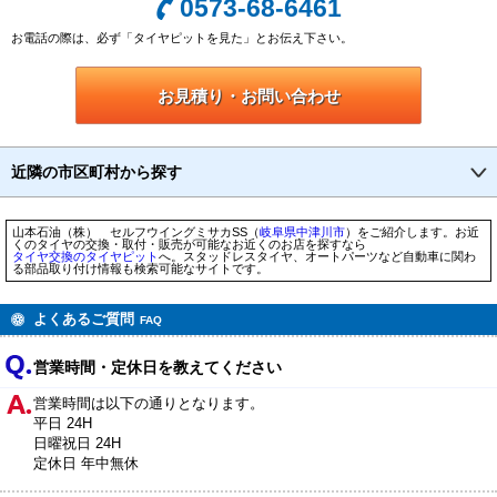
0573-68-6461
お電話の際は、必ず「タイヤピットを見た」とお伝え下さい。
お見積り・お問い合わせ
近隣の市区町村から探す
山本石油（株） セルフウイングミサカSS（
岐阜県
中津川市
）をご紹介します。お近
くのタイヤの交換・取付・販売が可能なお近くのお店を探すなら
タイヤ交換のタイヤピット
へ。スタッドレスタイヤ、オートパーツなど自動車に関わ
る部品取り付け情報も検索可能なサイトです。
よくあるご質問
FAQ
営業時間・定休日を教えてください
営業時間は以下の通りとなります。
平日 24H
日曜祝日 24H
定休日 年中無休