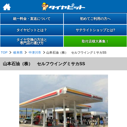
h
統一料金・直送について
初めてご利用の方へ
タイヤピットとは？
サテライトショップとは?
タイヤ交換の方法と
取付店様大募集！
専門店の選び方
TOP
岐阜県
中津川市
山本石油（株） セルフウイングミサカSS
山本石油（株） セルフウイングミサカSS