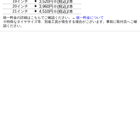
19インチ
3,520円※(税込)/本
▶
20インチ
3,960円※(税込)/本
▶
21インチ
4,510円※(税込)/本
▶
統一料金の詳細はこちらでご確認ください。→
統一料金について
※特殊なタイヤサイズ等、別途工賃が発生する場合がございます。事前に取付店へご確
認ください。