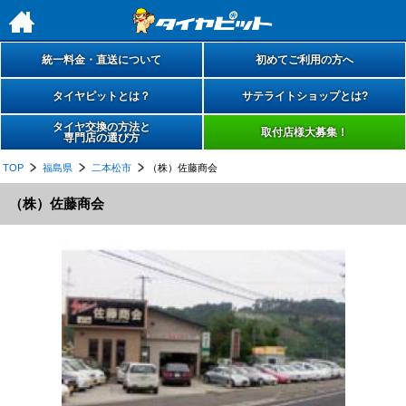
h
統一料金・直送について
初めてご利用の方へ
タイヤピットとは？
サテライトショップとは?
タイヤ交換の方法と
取付店様大募集！
専門店の選び方
TOP
福島県
二本松市
（株）佐藤商会
（株）佐藤商会