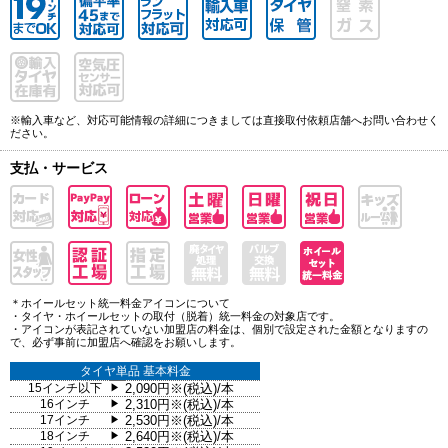
※輸入車など、対応可能情報の詳細につきましては直接取付依頼店舗へお問い合わせく
ださい。
支払・サービス
＊ホイールセット統一料金アイコンについて
・タイヤ・ホイールセットの取付（脱着）統一料金の対象店です。
・アイコンが表記されていない加盟店の料金は、個別で設定された金額となりますの
で、必ず事前に加盟店へ確認をお願いします。
タイヤ単品 基本料金
15インチ以下
2,090円※(税込)/本
▶
16インチ
2,310円※(税込)/本
▶
17インチ
2,530円※(税込)/本
▶
18インチ
2,640円※(税込)/本
▶