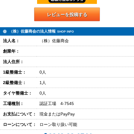
レビューを投稿する
（株）佐藤商会の法人情報
SHOP INFO
法人名：
（株）佐藤商会
創業年：
法人住所：
1級整備士：
0人
2級整備士：
1人
タイヤ整備士：
0人
工場種別：
認証工場 4-7545
お支払について：
現金またはPayPay
ローンについて：
ローン取り扱い可能