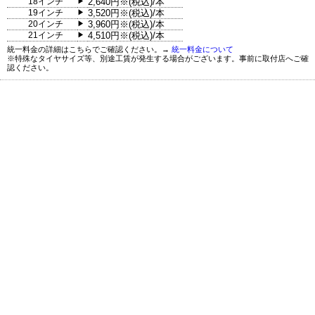
18インチ
2,640円※(税込)/本
▶
19インチ
3,520円※(税込)/本
▶
20インチ
3,960円※(税込)/本
▶
21インチ
4,510円※(税込)/本
▶
統一料金の詳細はこちらでご確認ください。→
統一料金について
※特殊なタイヤサイズ等、別途工賃が発生する場合がございます。事前に取付店へご確
認ください。