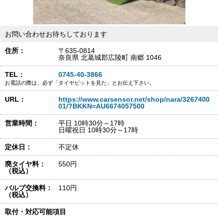
お問い合わせお待ちしております
住所：
〒635-0814
奈良県 北葛城郡広陵町 南郷 1046
TEL：
0745-40-3866
お電話の際は、必ず「タイヤピットを見た」とお伝え下さい。
URL：
https://www.carsensor.net/shop/nara/3267400
01/?BKKN=AU6674057500
営業時間：
平日 10時30分～17時
日曜祝日 10時30分～17時
定休日：
不定休
廃タイヤ料：
550円
（税込）
バルブ交換料：
110円
（税込）
取付・対応可能項目