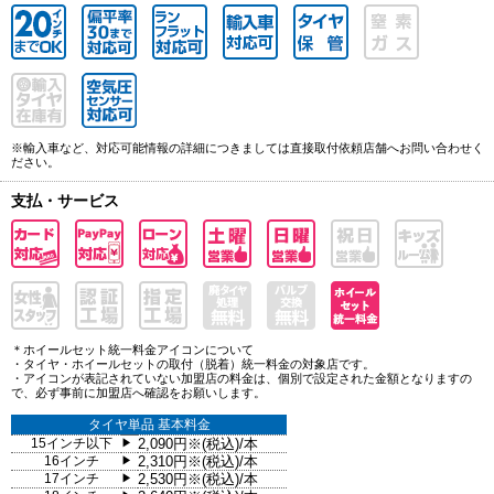
※輸入車など、対応可能情報の詳細につきましては直接取付依頼店舗へお問い合わせく
ださい。
支払・サービス
＊ホイールセット統一料金アイコンについて
・タイヤ・ホイールセットの取付（脱着）統一料金の対象店です。
・アイコンが表記されていない加盟店の料金は、個別で設定された金額となりますの
で、必ず事前に加盟店へ確認をお願いします。
タイヤ単品 基本料金
15インチ以下
2,090円※(税込)/本
▶
16インチ
2,310円※(税込)/本
▶
17インチ
2,530円※(税込)/本
▶