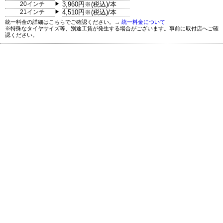
20インチ
3,960円※(税込)/本
▶
21インチ
4,510円※(税込)/本
▶
統一料金の詳細はこちらでご確認ください。→
統一料金について
※特殊なタイヤサイズ等、別途工賃が発生する場合がございます。事前に取付店へご確
認ください。