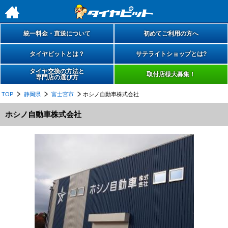
h
統一料金・直送について
初めてご利用の方へ
タイヤピットとは？
サテライトショップとは?
タイヤ交換の方法と
取付店様大募集！
専門店の選び方
TOP
静岡県
富士宮市
ホシノ自動車株式会社
ホシノ自動車株式会社