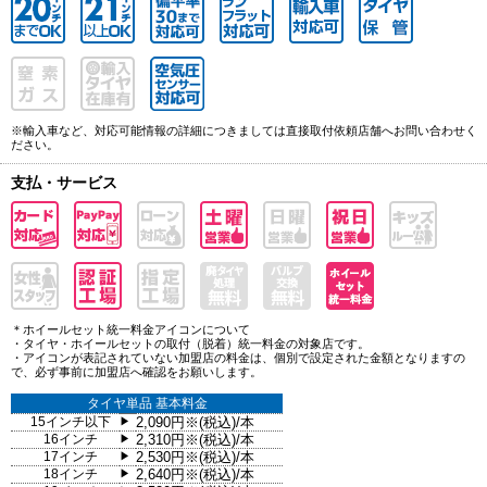
※輸入車など、対応可能情報の詳細につきましては直接取付依頼店舗へお問い合わせく
ださい。
支払・サービス
＊ホイールセット統一料金アイコンについて
・タイヤ・ホイールセットの取付（脱着）統一料金の対象店です。
・アイコンが表記されていない加盟店の料金は、個別で設定された金額となりますの
で、必ず事前に加盟店へ確認をお願いします。
タイヤ単品 基本料金
15インチ以下
2,090円※(税込)/本
▶
16インチ
2,310円※(税込)/本
▶
17インチ
2,530円※(税込)/本
▶
18インチ
2,640円※(税込)/本
▶