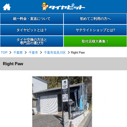
h
統一料金・直送について
初めてご利用の方へ
タイヤピットとは？
サテライトショップとは?
タイヤ交換の方法と
取付店様大募集！
専門店の選び方
TOP
千葉県
千葉市
千葉市花見川区
Right Paw
Right Paw