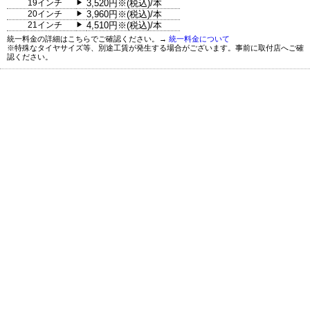
19インチ
3,520円※(税込)/本
▶
20インチ
3,960円※(税込)/本
▶
21インチ
4,510円※(税込)/本
▶
統一料金の詳細はこちらでご確認ください。→
統一料金について
※特殊なタイヤサイズ等、別途工賃が発生する場合がございます。事前に取付店へご確
認ください。