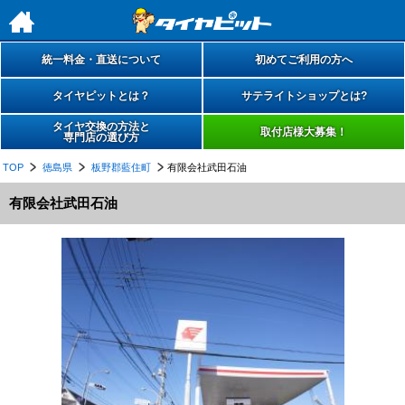
h
統一料金・直送について
初めてご利用の方へ
タイヤピットとは？
サテライトショップとは?
タイヤ交換の方法と
取付店様大募集！
専門店の選び方
TOP
徳島県
板野郡藍住町
有限会社武田石油
有限会社武田石油