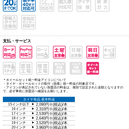
支払・サービス
＊ホイールセット統一料金アイコンについて
・タイヤ・ホイールセットの取付（脱着）統一料金の対象店です。
・アイコンが表記されていない加盟店の料金は、個別で設定された金額となりますの
で、必ず事前に加盟店へ確認をお願いします。
タイヤ単品 基本料金
15インチ以下
2,090円※(税込)/本
▶
16インチ
2,310円※(税込)/本
▶
17インチ
2,530円※(税込)/本
▶
18インチ
2,640円※(税込)/本
▶
19インチ
3,520円※(税込)/本
▶
20インチ
3,960円※(税込)/本
▶