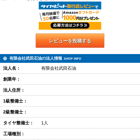
レビューを投稿する
有限会社武田石油の法人情報
SHOP INFO
法人名：
有限会社武田石油
創業年：
法人住所：
1級整備士：
2級整備士：
タイヤ整備士：
1人
工場種別：