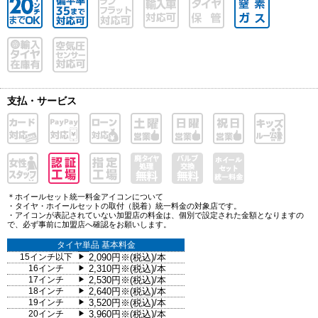
支払・サービス
＊ホイールセット統一料金アイコンについて
・タイヤ・ホイールセットの取付（脱着）統一料金の対象店です。
・アイコンが表記されていない加盟店の料金は、個別で設定された金額となりますの
で、必ず事前に加盟店へ確認をお願いします。
タイヤ単品 基本料金
15インチ以下
2,090円※(税込)/本
▶
16インチ
2,310円※(税込)/本
▶
17インチ
2,530円※(税込)/本
▶
18インチ
2,640円※(税込)/本
▶
19インチ
3,520円※(税込)/本
▶
20インチ
3,960円※(税込)/本
▶