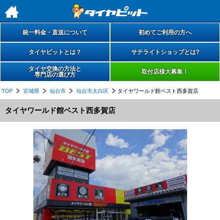
h
統一料金・直送について
初めてご利用の方へ
タイヤピットとは？
サテライトショップとは?
タイヤ交換の方法と
取付店様大募集！
専門店の選び方
TOP
宮城県
仙台市
仙台市太白区
タイヤワールド館ベスト西多賀店
タイヤワールド館ベスト西多賀店