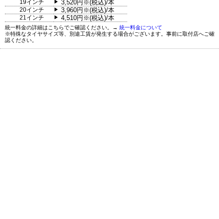
19インチ
3,520円※(税込)/本
▶
20インチ
3,960円※(税込)/本
▶
21インチ
4,510円※(税込)/本
▶
統一料金の詳細はこちらでご確認ください。→
統一料金について
※特殊なタイヤサイズ等、別途工賃が発生する場合がございます。事前に取付店へご確
認ください。