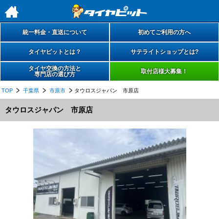
h
統一料金・直送について
初めてご利用の方へ
タイヤピットとは？
サテライトショップとは?
タイヤ交換の方法と
取付店様大募集！
専門店の選び方
TOP
千葉県
市原市
タウロスジャパン 市原店
タウロスジャパン 市原店