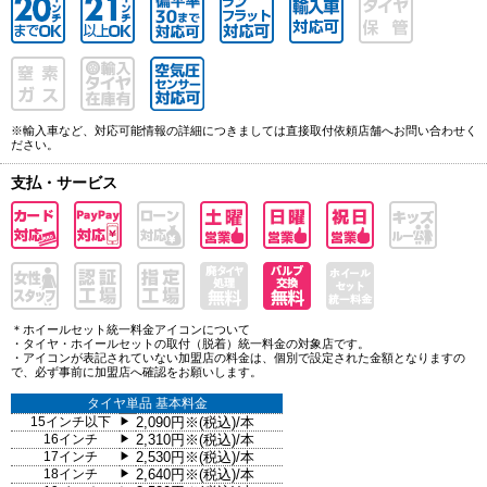
※輸入車など、対応可能情報の詳細につきましては直接取付依頼店舗へお問い合わせく
ださい。
支払・サービス
＊ホイールセット統一料金アイコンについて
・タイヤ・ホイールセットの取付（脱着）統一料金の対象店です。
・アイコンが表記されていない加盟店の料金は、個別で設定された金額となりますの
で、必ず事前に加盟店へ確認をお願いします。
タイヤ単品 基本料金
15インチ以下
2,090円※(税込)/本
▶
16インチ
2,310円※(税込)/本
▶
17インチ
2,530円※(税込)/本
▶
18インチ
2,640円※(税込)/本
▶