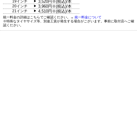
19インチ
3,520円※(税込)/本
▶
20インチ
3,960円※(税込)/本
▶
21インチ
4,510円※(税込)/本
▶
統一料金の詳細はこちらでご確認ください。→
統一料金について
※特殊なタイヤサイズ等、別途工賃が発生する場合がございます。事前に取付店へご確
認ください。