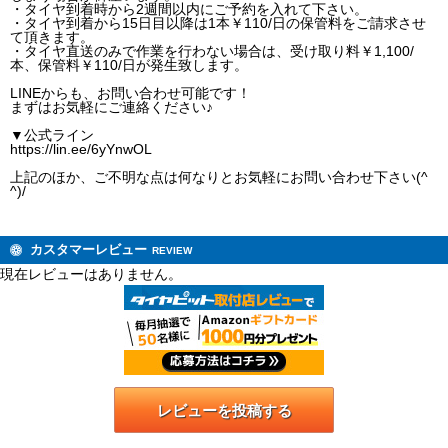
・タイヤ到着時から2週間以内にご予約を入れて下さい。
・タイヤ到着から15日目以降は1本￥110/日の保管料をご請求させ
て頂きます。
・タイヤ直送のみで作業を行わない場合は、受け取り料￥1,100/
本、保管料￥110/日が発生致します。
LINEからも、お問い合わせ可能です！
まずはお気軽にご連絡ください♪
▼公式ライン
https://lin.ee/6yYnwOL
上記のほか、ご不明な点は何なりとお気軽にお問い合わせ下さい(^
^)/
カスタマーレビュー
REVIEW
現在レビューはありません。
レビューを投稿する