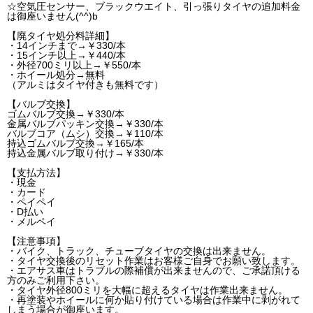
☆空気圧センサー、ブラックウエイト、引っ張りタイヤの追加料金
は御座いません(^^)b
【廃タイヤ処分料詳細】
・14インチまで→￥330/本
・15インチ以上→￥440/本
・外径700ミリ以上→￥550/本
・ホイール処分→無料
（アルミはタイヤ付きも無料です）
【バルブ交換】
ゴムバルブ交換→￥330/本
金属バルブパッキン交換→￥330/本
バルブコア（ムシ）交換→￥110/本
持込ゴムバルブ交換→￥165/本
持込金属バルブ取り付け→￥330/本
【支払方法】
・現金
・カード
・ペイペイ
・D払い
・メルペイ
【注意事項】
・バイク、トラック、チューブタイヤの交換は出来ません。
・タイヤ交換後のリセット作業はお客様ご自身でお願い致します。
・エアサス車はトラブルの際補償が出来ませんので、ご承諾頂ける
方のみご利用下さい。
・タイヤ外径800ミリを大幅に超えるタイヤは作業出来ません。
・再塗装やホイールに何か貼り付けている場合は作業中に剥がれて
しまう場合が御座います。