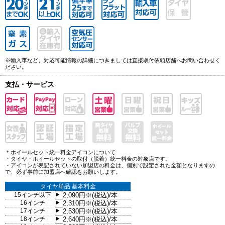
※輸入車など、対応可能情報の詳細につきましては直接取付依頼店舗へお問い合わせく
ださい。
支払・サービス
＊ホイールセット統一料金アイコンについて
・タイヤ・ホイールセットの取付（脱着）統一料金の対象店です。
・アイコンが表記されていない加盟店の料金は、個別で設定された金額となりますの
で、必ず事前に加盟店へ確認をお願いします。
タイヤ単品 基本料金
15インチ以下
2,090円※(税込)/本
▶
16インチ
2,310円※(税込)/本
▶
17インチ
2,530円※(税込)/本
▶
18インチ
2,640円※(税込)/本
▶