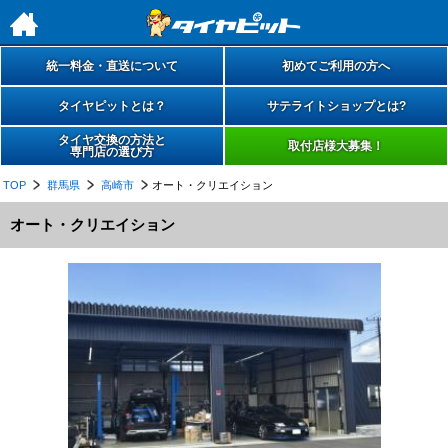
h
統一料金・直送について
初めてご利用の方へ
タイヤピットとは？
サテライトショップとは?
タイヤ交換の方法と
取付店様大募集！
専門店の選び方
TOP
群馬県
高崎市
オート・クリエイション
オート・クリエイション