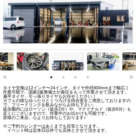
タイヤ交換は12インチ〜24インチ、タイヤ外径800mmまで幅広く
作業可能で、国家2級整備士が責任をもって作業させて頂きます。
扁平タイヤ、引っ張りタイヤもお任せください！
カフェの様なゆったりとくつろげる待合室をご用意しておりますの
で、フリードリンクを飲みながらお待ち下さい。
徒歩圏内にはローソン（徒歩2分）や、マクドナルド（徒歩6分）も
近くにございますので、作業中のお出かけも可能です。
皆様のご来店、心よりお待ちしております♪
※ご予約カレンダーはあくまでも目安となります。
イベント時は定休日以外でも店休とさせて頂きます。