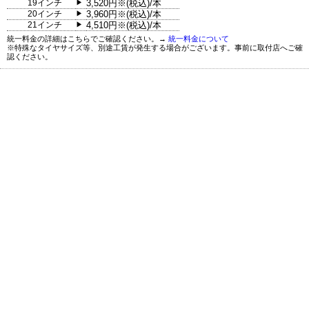
19インチ
3,520円※(税込)/本
▶
20インチ
3,960円※(税込)/本
▶
21インチ
4,510円※(税込)/本
▶
統一料金の詳細はこちらでご確認ください。→
統一料金について
※特殊なタイヤサイズ等、別途工賃が発生する場合がございます。事前に取付店へご確
認ください。