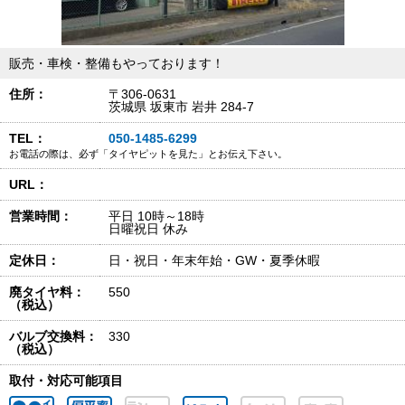
販売・車検・整備もやっております！
住所：
〒306-0631
茨城県 坂東市 岩井 284-7
TEL：
050-1485-6299
お電話の際は、必ず「タイヤピットを見た」とお伝え下さい。
URL：
営業時間：
平日 10時～18時
日曜祝日 休み
定休日：
日・祝日・年末年始・GW・夏季休暇
廃タイヤ料：
550
（税込）
バルブ交換料：
330
（税込）
取付・対応可能項目