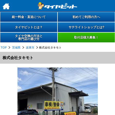
h
統一料金・直送について
初めてご利用の方へ
タイヤピットとは？
サテライトショップとは?
タイヤ交換の方法と
取付店様大募集！
専門店の選び方
TOP
茨城県
坂東市
株式会社タキモト
株式会社タキモト