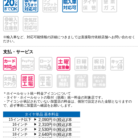
※輸入車など、対応可能情報の詳細につきましては直接取付依頼店舗へお問い合わせく
ださい。
支払・サービス
＊ホイールセット統一料金アイコンについて
・タイヤ・ホイールセットの取付（脱着）統一料金の対象店です。
・アイコンが表記されていない加盟店の料金は、個別で設定された金額となりますの
で、必ず事前に加盟店へ確認をお願いします。
タイヤ単品 基本料金
15インチ以下
2,090円※(税込)/本
▶
16インチ
2,310円※(税込)/本
▶
17インチ
2,530円※(税込)/本
▶
18インチ
2,640円※(税込)/本
▶