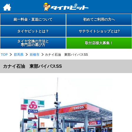
h
統一料金・直送について
初めてご利用の方へ
タイヤピットとは？
サテライトショップとは?
タイヤ交換の方法と
取付店様大募集！
専門店の選び方
TOP
群馬県
前橋市
カナイ石油 東部バイパスSS
カナイ石油 東部バイパスSS