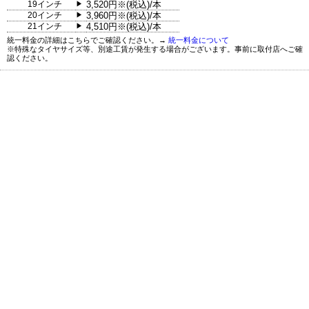
19インチ
3,520円※(税込)/本
▶
20インチ
3,960円※(税込)/本
▶
21インチ
4,510円※(税込)/本
▶
統一料金の詳細はこちらでご確認ください。→
統一料金について
※特殊なタイヤサイズ等、別途工賃が発生する場合がございます。事前に取付店へご確
認ください。