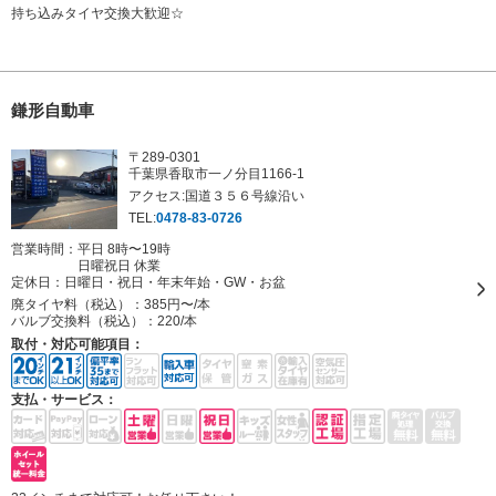
持ち込みタイヤ交換大歓迎☆
鎌形自動車
〒289-0301
千葉県香取市一ノ分目1166-1
アクセス:国道３５６号線沿い
TEL:
0478-83-0726
営業時間：平日 8時〜19時
日曜祝日 休業
定休日：
日曜日・祝日・年末年始・GW・お盆
廃タイヤ料（税込）：
385円〜/本
バルブ交換料（税込）：
220/本
取付・対応可能項目：
支払・サービス：