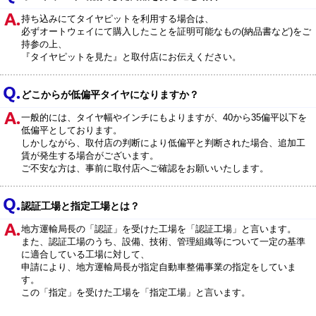
持ち込みにてタイヤピットを利用する場合は、
必ずオートウェイにて購入したことを証明可能なもの(納品書など)をご
持参の上、
『タイヤピットを見た』と取付店にお伝えください。
どこからが低偏平タイヤになりますか？
一般的には、タイヤ幅やインチにもよりますが、40から35偏平以下を
低偏平としております。
しかしながら、取付店の判断により低偏平と判断された場合、追加工
賃が発生する場合がございます。
ご不安な方は、事前に取付店へご確認をお願いいたします。
認証工場と指定工場とは？
地方運輸局長の「認証」を受けた工場を「認証工場」と言います。
また、認証工場のうち、設備、技術、管理組織等について一定の基準
に適合している工場に対して、
申請により、地方運輸局長が指定自動車整備事業の指定をしていま
す。
この「指定」を受けた工場を「指定工場」と言います。