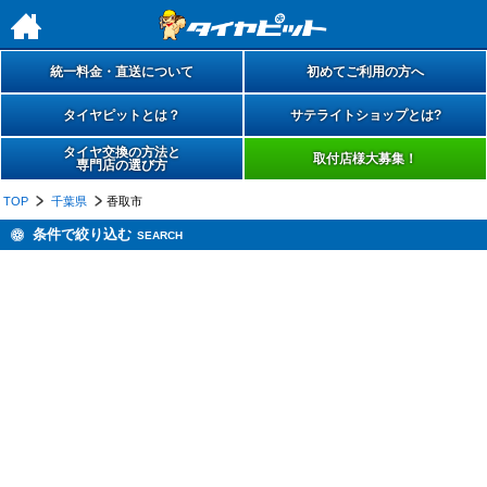
h
統一料金・直送について
初めてご利用の方へ
タイヤピットとは？
サテライトショップとは?
タイヤ交換の方法と
取付店様大募集！
専門店の選び方
TOP
千葉県
香取市
条件で絞り込む
SEARCH