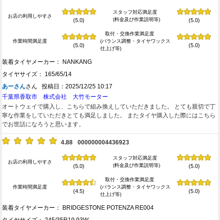
スタッフ対応満足度
お店の利用しやすさ
(料金及び作業説明等)
(5.0)
(5.0)
取付・交換作業満足度
作業時間満足度
(バランス調整・タイヤワックス
(5.0)
(5.0)
仕上げ等)
装着タイヤメーカー： NANKANG
タイヤサイズ： 165/65/14
あーさん
さん 投稿日：2025/12/25 10:17
千葉県香取市 株式会社 大竹モーター
オートウェイで購入し、こちらで組み換えしていただきました。 とても親切で丁
寧な作業をしていただきとても満足しました。 またタイヤ購入した際にはこちら
でお世話になろうと思います。
4.88
000000004436923
スタッフ対応満足度
お店の利用しやすさ
(料金及び作業説明等)
(5.0)
(5.0)
取付・交換作業満足度
作業時間満足度
(バランス調整・タイヤワックス
(4.5)
(5.0)
仕上げ等)
装着タイヤメーカー： BRIDGESTONE POTENZA RE004