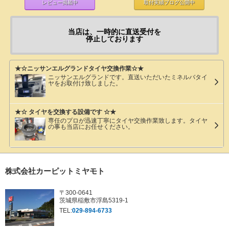
レビュー掲載中
取付実績ブログ
公開中
当店は、一時的に直送受付を
停止しております
★☆ニッサンエルグランドタイヤ交換作業☆★
ニッサンエルグランドです。直送いただいたミネルバタイ
ヤをお取付け致しました。
★☆ タイヤを交換する設備です ☆★
専任のプロが迅速丁寧にタイヤ交換作業致します。タイヤ
の事も当店にお任せください。
株式会社カーピットミヤモト
〒300-0641
茨城県稲敷市浮島5319-1
TEL:
029-894-6733