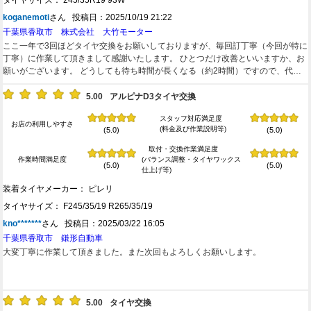
タイヤサイズ： 245/35R19 93W
koganemoti
さん 投稿日：2025/10/19 21:22
千葉県香取市 株式会社 大竹モーター
ここ一年で3回ほどタイヤ交換をお願いしておりますが、毎回訂丁寧（今回が特に
丁寧）に作業して頂きまして感謝いたします。 ひとつだけ改善といいますか、お
願いがございます。 どうしても待ち時間が長くなる（約2時間）ですので、代車
とかあると非常にありがたいのではないかと思います。 （せめて必要な方はお知
らせくださいとかあると聞きやすいかも？） あとできれば飲み物のおかわりがで
5.00
アルピナD3タイヤ交換
きるとありがたいです。 作業的には安心できるお店だと思います。 今後も宜しく
スタッフ対応満足度
お願いします。
お店の利用しやすさ
(料金及び作業説明等)
(5.0)
(5.0)
取付・交換作業満足度
作業時間満足度
(バランス調整・タイヤワックス
(5.0)
(5.0)
仕上げ等)
装着タイヤメーカー： ピレリ
タイヤサイズ： F245/35/19 R265/35/19
kno*******
さん 投稿日：2025/03/22 16:05
千葉県香取市 鎌形自動車
大変丁寧に作業して頂きました。また次回もよろしくお願いします。
5.00
タイヤ交換