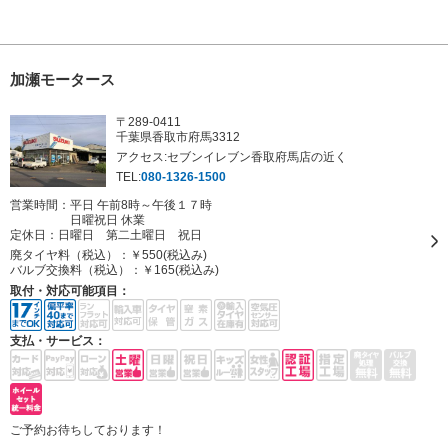
加瀬モータース
〒289-0411
千葉県香取市府馬3312
アクセス:セブンイレブン香取府馬店の近く
TEL:
080-1326-1500
営業時間：平日 午前8時～午後１７時
日曜祝日 休業
定休日：
日曜日 第二土曜日 祝日
廃タイヤ料（税込）：
￥550(税込み)
バルブ交換料（税込）：
￥165(税込み)
取付・対応可能項目：
支払・サービス：
ご予約お待ちしております！