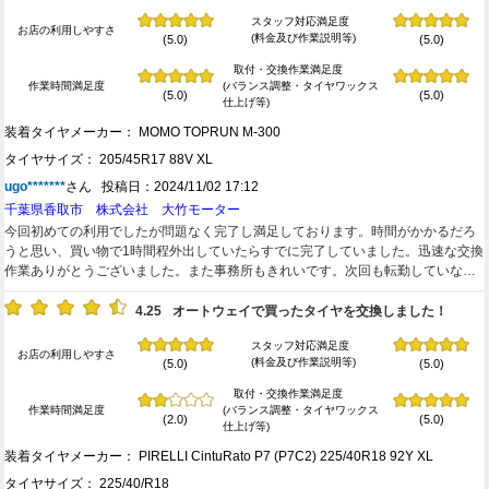
スタッフ対応満足度
お店の利用しやすさ
(料金及び作業説明等)
(5.0)
(5.0)
取付・交換作業満足度
作業時間満足度
(バランス調整・タイヤワックス
(5.0)
(5.0)
仕上げ等)
装着タイヤメーカー： MOMO TOPRUN M-300
タイヤサイズ： 205/45R17 88V XL
ugo*******
さん 投稿日：2024/11/02 17:12
千葉県香取市 株式会社 大竹モーター
今回初めての利用でしたが問題なく完了し満足しております。時間がかかるだろ
うと思い、買い物で1時間程外出していたらすでに完了していました。迅速な交換
作業ありがとうございました。また事務所もきれいです。次回も転勤していなけ
れば利用したいと思います。
4.25
オートウェイで買ったタイヤを交換しました！
スタッフ対応満足度
お店の利用しやすさ
(料金及び作業説明等)
(5.0)
(5.0)
取付・交換作業満足度
作業時間満足度
(バランス調整・タイヤワックス
(2.0)
(5.0)
仕上げ等)
装着タイヤメーカー： PIRELLI CintuRato P7 (P7C2) 225/40R18 92Y XL
タイヤサイズ： 225/40/R18