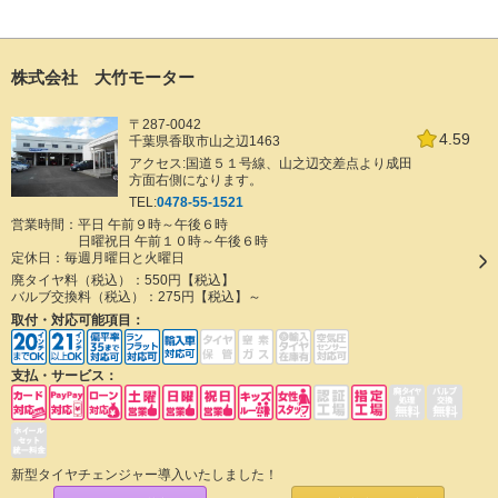
株式会社 大竹モーター
〒287-0042
4.59
千葉県香取市山之辺1463
アクセス:国道５１号線、山之辺交差点より成田
方面右側になります。
TEL:
0478-55-1521
営業時間：平日 午前９時～午後６時
日曜祝日 午前１０時～午後６時
定休日：
毎週月曜日と火曜日
廃タイヤ料（税込）：
550円【税込】
バルブ交換料（税込）：
275円【税込】～
取付・対応可能項目：
支払・サービス：
新型タイヤチェンジャー導入いたしました！