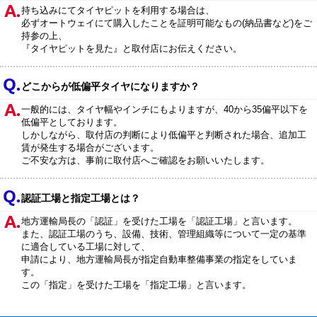
持ち込みにてタイヤピットを利用する場合は、
必ずオートウェイにて購入したことを証明可能なもの(納品書など)をご
持参の上、
『タイヤピットを見た』と取付店にお伝えください。
どこからが低偏平タイヤになりますか？
一般的には、タイヤ幅やインチにもよりますが、40から35偏平以下を
低偏平としております。
しかしながら、取付店の判断により低偏平と判断された場合、追加工
賃が発生する場合がございます。
ご不安な方は、事前に取付店へご確認をお願いいたします。
認証工場と指定工場とは？
地方運輸局長の「認証」を受けた工場を「認証工場」と言います。
また、認証工場のうち、設備、技術、管理組織等について一定の基準
に適合している工場に対して、
申請により、地方運輸局長が指定自動車整備事業の指定をしていま
す。
この「指定」を受けた工場を「指定工場」と言います。