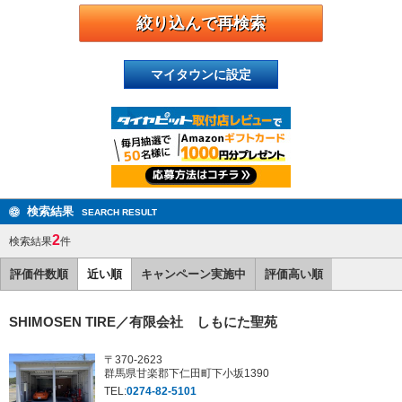
マイタウンに設定
検索結果
SEARCH RESULT
2
検索結果
件
評価件数順
近い順
キャンペーン実施中
評価高い順
SHIMOSEN TIRE／有限会社 しもにた聖苑
〒370-2623
群馬県甘楽郡下仁田町下小坂1390
TEL:
0274-82-5101