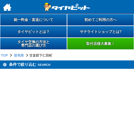
h
統一料金・直送について
初めてご利用の方へ
タイヤピットとは？
サテライトショップとは?
タイヤ交換の方法と
取付店様大募集！
専門店の選び方
TOP
群馬県
甘楽郡下仁田町
条件で絞り込む
SEARCH