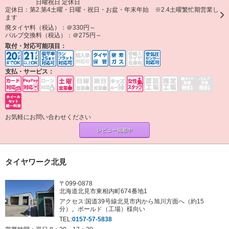
日曜祝日 定休日
定休日：
第2.第4土曜・日曜・祝日・お盆・年末年始 ※2.4土曜繁忙期営業し
ます
廃タイヤ料（税込）：
＠330円～
バルブ交換料（税込）：
＠275円～
取付・対応可能項目：
支払・サービス：
お気軽にお問い合わせください
レビュー掲載中
タイヤワーク北見
〒099-0878
北海道北見市東相内町674番地1
アクセス:国道39号線北見市内から旭川方面へ（約15
分）。ボールド（工場）様向い
TEL:
0157-57-5838