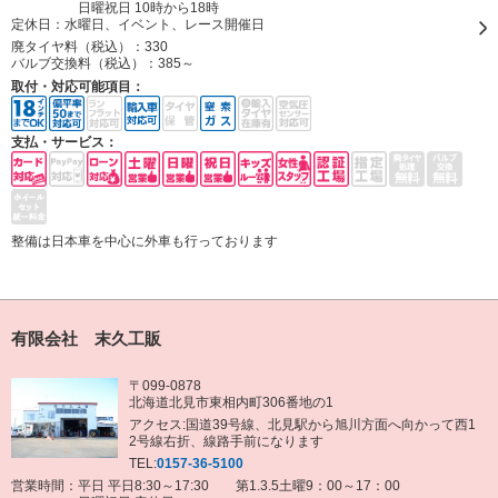
日曜祝日 10時から18時
定休日：
水曜日、イベント、レース開催日
廃タイヤ料（税込）：
330
バルブ交換料（税込）：
385～
取付・対応可能項目：
支払・サービス：
整備は日本車を中心に外車も行っております
有限会社 末久工販
〒099-0878
北海道北見市東相内町306番地の1
アクセス:国道39号線、北見駅から旭川方面へ向かって西1
2号線右折、線路手前になります
TEL:
0157-36-5100
営業時間：平日 平日8:30～17:30 第1.3.5土曜9：00～17：00