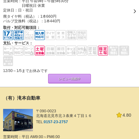
営業時間：平日 午前9時～午後5時30分
日曜祝日 休業
定休日：
日・祝日
廃タイヤ料（税込）：
1本660円
バルブ交換料（税込）：
1本440円
取付・対応可能項目：
支払・サービス：
12/30～1/5までお休みです
レビュー掲載中
（有）滝本自動車
〒090-0023
4.80
北海道北見市北３条東４丁目１６
TEL:
0157-23-2757
営業時間：平日 AM9:00～PM6:00