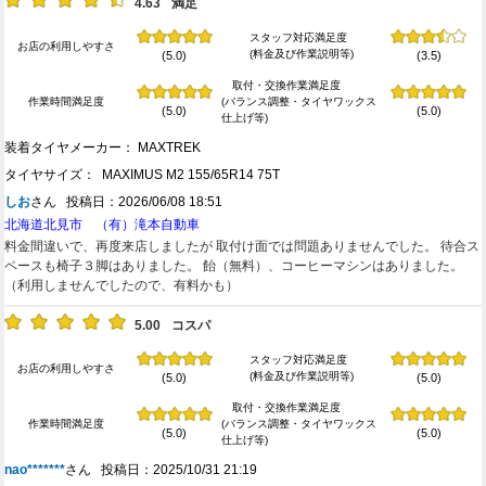
4.63
満足
スタッフ対応満足度
お店の利用しやすさ
(料金及び作業説明等)
(5.0)
(3.5)
取付・交換作業満足度
作業時間満足度
(バランス調整・タイヤワックス
(5.0)
(5.0)
仕上げ等)
装着タイヤメーカー： MAXTREK
タイヤサイズ： MAXIMUS M2 155/65R14 75T
しお
さん 投稿日：2026/06/08 18:51
北海道北見市 （有）滝本自動車
料金間違いで、再度来店しましたが 取付け面では問題ありませんでした。 待合ス
ペースも椅子３脚はありました。 飴（無料）、コーヒーマシンはありました。
（利用しませんでしたので、有料かも）
5.00
コスパ
スタッフ対応満足度
お店の利用しやすさ
(料金及び作業説明等)
(5.0)
(5.0)
取付・交換作業満足度
作業時間満足度
(バランス調整・タイヤワックス
(5.0)
(5.0)
仕上げ等)
nao*******
さん 投稿日：2025/10/31 21:19