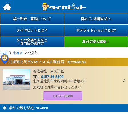
h
統一料金・直送について
初めてご利用の方へ
タイヤピットとは？
サテライトショップとは?
タイヤ交換の方法と
取付店様大募集！
専門店の選び方
TOP
北海道
北見市
北海道北見市のオススメの取付店
RECOMMEND
有限会社 末久工販
TEL:
0157-36-5100
北海道北見市東相内町306番地の1
お気軽にお問い合わせください
レビュー掲載中
条件で絞り込む
SEARCH