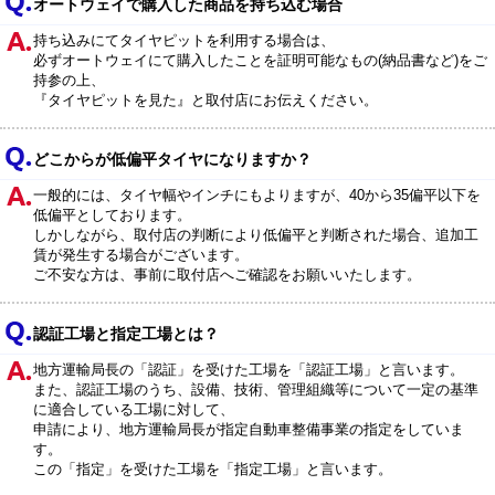
オートウェイで購入した商品を持ち込む場合
持ち込みにてタイヤピットを利用する場合は、
必ずオートウェイにて購入したことを証明可能なもの(納品書など)をご
持参の上、
『タイヤピットを見た』と取付店にお伝えください。
どこからが低偏平タイヤになりますか？
一般的には、タイヤ幅やインチにもよりますが、40から35偏平以下を
低偏平としております。
しかしながら、取付店の判断により低偏平と判断された場合、追加工
賃が発生する場合がございます。
ご不安な方は、事前に取付店へご確認をお願いいたします。
認証工場と指定工場とは？
地方運輸局長の「認証」を受けた工場を「認証工場」と言います。
また、認証工場のうち、設備、技術、管理組織等について一定の基準
に適合している工場に対して、
申請により、地方運輸局長が指定自動車整備事業の指定をしていま
す。
この「指定」を受けた工場を「指定工場」と言います。