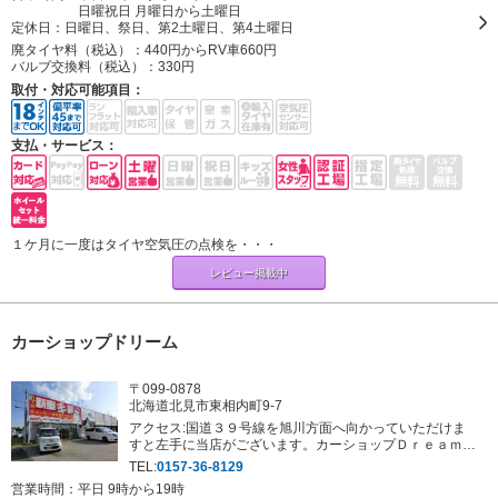
日曜祝日 月曜日から土曜日
定休日：
日曜日、祭日、第2土曜日、第4土曜日
廃タイヤ料（税込）：
440円からRV車660円
バルブ交換料（税込）：
330円
取付・対応可能項目：
支払・サービス：
１ケ月に一度はタイヤ空気圧の点検を・・・
レビュー掲載中
カーショップドリーム
〒099-0878
北海道北見市東相内町9-7
アクセス:国道３９号線を旭川方面へ向かっていただけま
すと左手に当店がございます。カーショップＤｒｅａｍの
赤い看板が目印になります！
TEL:
0157-36-8129
営業時間：平日 9時から19時