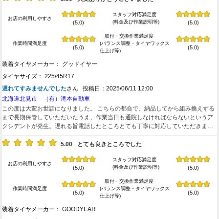
スタッフ対応満足度
お店の利用しやすさ
(料金及び作業説明等)
(5.0)
(5.0)
取付・交換作業満足度
作業時間満足度
(バランス調整・タイヤワックス
(5.0)
(5.0)
仕上げ等)
装着タイヤメーカー： グッドイヤー
タイヤサイズ： 225/45R17
遅れてすみませんでした
さん 投稿日：2025/06/11 12:00
北海道北見市 （有）滝本自動車
この度は大変お世話になりました。 こちらの都合で、納品してから組み換えする
まで長期保管していただいたうえ、作業当日も通院しなければならないというア
クシデントが発生。遅れる旨電話したところとても丁寧に対応していただきまし
た。改めてお礼申し上げます。 また何かお世話になることがあるかもしれません
が、その節はよろしくお願いいたします。
5.00
とても良きところでした
スタッフ対応満足度
お店の利用しやすさ
(料金及び作業説明等)
(5.0)
(5.0)
取付・交換作業満足度
作業時間満足度
(バランス調整・タイヤワックス
(5.0)
(5.0)
仕上げ等)
装着タイヤメーカー： GOODYEAR