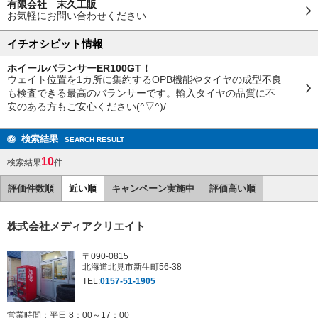
有限会社 末久工販
お気軽にお問い合わせください
イチオシピット情報
ホイールバランサーER100GT！
ウェイト位置を1カ所に集約するOPB機能やタイヤの成型不良
も検査できる最高のバランサーです。輸入タイヤの品質に不
安のある方もご安心ください(^▽^)/
検索結果
SEARCH RESULT
10
検索結果
件
評価件数順
近い順
キャンペーン実施中
評価高い順
株式会社メディアクリエイト
〒090-0815
北海道北見市新生町56-38
TEL:
0157-51-1905
営業時間：平日 8：00～17：00