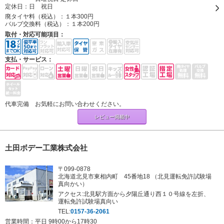
定休日：
日 祝日
廃タイヤ料（税込）：
１本300円
バルブ交換料（税込）：
１本200円
取付・対応可能項目：
支払・サービス：
代車完備 お気軽にお問い合わせください。
レビュー掲載中
土田ボデー工業株式会社
〒099-0878
北海道北見市東相内町 45番地18 （北見運転免許試験場
真向かい）
アクセス:北見駅方面から夕陽丘通り西１０号線を左折、
運転免許試験場真向い
TEL:
0157-36-2061
営業時間：平日 9時00から17時30