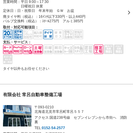
営業時間：平日 9:00～17:30
日曜祝日 休業
定休日：
日・祝祭日 年末年始 ＧＷ お盆
廃タイヤ料（税込）：
16ｲﾝﾁ以下330円・以上440円
バルブ交換料（税込）：
ｽﾁｰﾙ275円 アルミ385円
取付・対応可能項目：
支払・サービス：
タイヤ以外もお任せください
有限会社 常呂自動車整備工場
〒093-0210
北海道北見市常呂町常呂５５７
アクセス:国道238号線 セブンイレブンから市街へ 消防
裏
TEL:
0152-54-2577