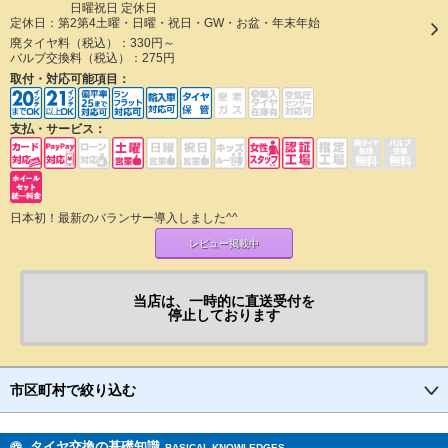
日曜祝日 定休日
定休日：
第2第4土曜・日曜・祝日・GW・お盆・年末年始
廃タイヤ料（税込）：
330円～
バルブ交換料（税込）：
275円
取付・対応可能項目：
支払・サービス：
日本初！最新のバランサー導入しました^^
レビュー掲載中
当店は、一時的に直送受付を
停止しております
市区町村で絞り込む
タイヤ交換の基礎知識
BASICAL KNOWLEDGES