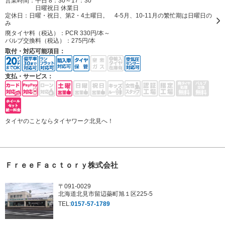
営業時間：平日 8：30～17：30
日曜祝日 休業日
定休日：
日曜・祝日、第2・4土曜日。 4-5月、10-11月の繁忙期は日曜日の
み
廃タイヤ料（税込）：
PCR 330円/本～
バルブ交換料（税込）：
275円/本
取付・対応可能項目：
支払・サービス：
タイヤのことならタイヤワーク北見へ！
ＦｒｅｅＦａｃｔｏｒｙ株式会社
〒091-0029
北海道北見市留辺蘂町旭１区225-5
TEL:
0157-57-1789