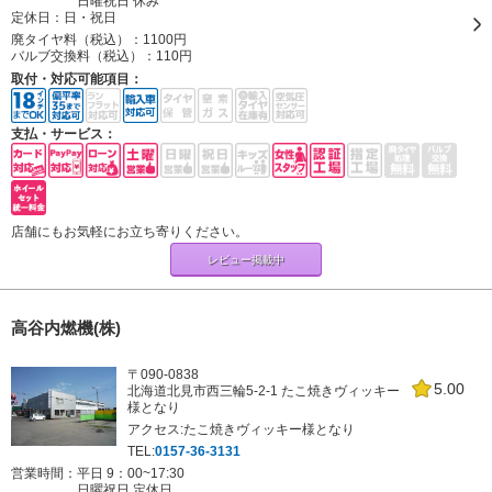
日曜祝日 休み
定休日：
日・祝日
廃タイヤ料（税込）：
1100円
バルブ交換料（税込）：
110円
取付・対応可能項目：
支払・サービス：
店舗にもお気軽にお立ち寄りください。
レビュー掲載中
高谷内燃機(株)
〒090-0838
5.00
北海道北見市西三輪5-2-1 たこ焼きヴィッキー
様となり
アクセス:たこ焼きヴィッキー様となり
TEL:
0157-36-3131
営業時間：平日 9：00~17:30
日曜祝日 定休日