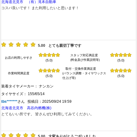
北海道北見市 （有）滝本自動車
コスパ良いです！ また利用したいと思います！
5.00
とても親切丁寧です
スタッフ対応満足度
お店の利用しやすさ
(料金及び作業説明等)
(5.0)
(5.0)
取付・交換作業満足度
作業時間満足度
(バランス調整・タイヤワックス
(5.0)
(5.0)
仕上げ等)
装着タイヤメーカー： ナンカン
タイヤサイズ： 155/65/14
tbs*******
さん 投稿日：2025/09/24 19:59
北海道北見市 高谷内燃機(株)
とてもいい所です。 皆さんぜひ利用してみてください。
5.00
大変ありがとうございました