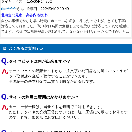
タイヤサイズ： 155/65R14 75S
tbs*******
さん 投稿日：2024/04/12 19:49
北海道北見市 高谷内燃機(株)
自分の事情でかなり早い時間にホイールを置きに行ったのですが、とても丁寧に
対応してくれました。 取り付け時間の変更もとても柔軟に対応してくれて感謝し
てます。 今までは敷居が高い感じがして、なかなか行けなかったんですが、とて
もいい雰囲気のとても良きお店でした また、利用させてもらいます。
よくあるご質問
FAQ
タイヤピットは何が出来ますか？
オートウェイの通販サイトからご注文頂いた商品をお近くのタイヤピ
ット取付店へ直送・取付することができます。
全国統一の基本料金で工賃も明瞭なため安心です。
サイトの利用に費用はかかりますか？
カーユーザー様は、当サイトを無料でご利用できます。
ただし、タイヤの交換工賃については、統一工賃にて承っております
ので、直接、加盟店にお支払いください。