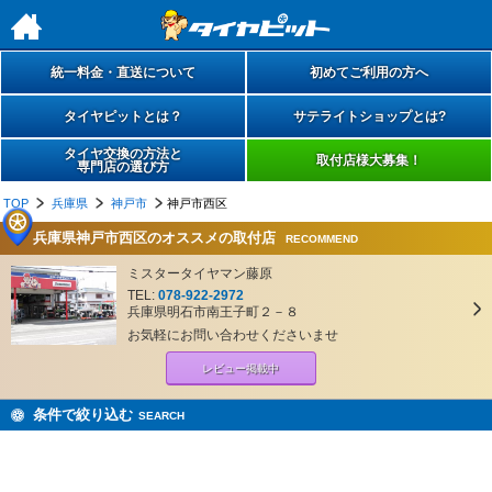
h
統一料金・直送について
初めてご利用の方へ
タイヤピットとは？
サテライトショップとは?
タイヤ交換の方法と
取付店様大募集！
専門店の選び方
TOP
兵庫県
神戸市
神戸市西区
兵庫県神戸市西区のオススメの取付店
RECOMMEND
ミスタータイヤマン藤原
TEL:
078-922-2972
兵庫県明石市南王子町２－８
お気軽にお問い合わせくださいませ
レビュー掲載中
条件で絞り込む
SEARCH