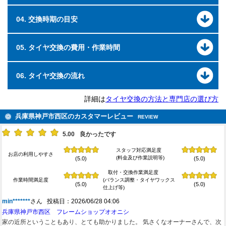
04. 交換時期の目安
05. タイヤ交換の費用・作業時間
06. タイヤ交換の流れ
詳細は
タイヤ交換の方法と専門店の選び方
兵庫県神戸市西区のカスタマーレビュー
REVIEW
5.00
良かったです
スタッフ対応満足度
お店の利用しやすさ
(料金及び作業説明等)
(5.0)
(5.0)
取付・交換作業満足度
作業時間満足度
(バランス調整・タイヤワックス
(5.0)
(5.0)
仕上げ等)
min*******
さん 投稿日：2026/06/28 04:06
兵庫県神戸市西区 フレームショップオオニシ
家の近所ということもあり、とても助かりました。 気さくなオーナーさんで、次