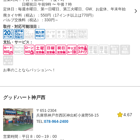
日曜祝日 午前9時 〜 午後７時
定休日：
毎週水曜日、第一日曜日、第三火曜日、GW、お盆休、年末年始
廃タイヤ料（税込）：
550円（17インチ以上は770円）
バルブ交換料（税込）：
330円～
取付・対応可能項目：
支払・サービス：
お車のことならパッションへ！
グッドハート神戸西
〒651-2304
4.67
兵庫県神戸市西区神出町小束野58-15
TEL:
078-964-2400
営業時間：平日 8：00～19：00