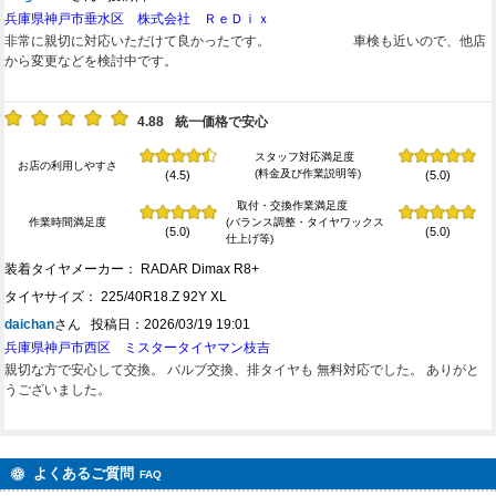
兵庫県神戸市垂水区 株式会社 ＲｅＤｉｘ
非常に親切に対応いただけて良かったです。 車検も近いので、他店
から変更などを検討中です。
4.88
統一価格で安心
スタッフ対応満足度
お店の利用しやすさ
(料金及び作業説明等)
(4.5)
(5.0)
取付・交換作業満足度
作業時間満足度
(バランス調整・タイヤワックス
(5.0)
(5.0)
仕上げ等)
装着タイヤメーカー： RADAR Dimax R8+
タイヤサイズ： 225/40R18.Z 92Y XL
daichan
さん 投稿日：2026/03/19 19:01
兵庫県神戸市西区 ミスタータイヤマン枝吉
親切な方で安心して交換。 バルブ交換、排タイヤも 無料対応でした。 ありがと
うございました。
よくあるご質問
FAQ