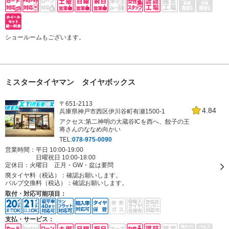
ショールームもございます。
ミスタータイヤマン タイヤボックス
〒651-2113
4.84
兵庫県神戸市西区伊川谷町有瀬1500-1
アクセス:第二神明の大蔵谷ICを西へ、餃子の王
将さんのななめ向かい
TEL:
078-975-0090
営業時間：平日 10:00-19:00
日曜祝日 10:00-18:00
定休日：
火曜日 正月・GW・盆は要問
廃タイヤ料（税込）：
確認お願いします。
バルブ交換料（税込）：
確認お願いします。
取付・対応可能項目：
支払・サービス：