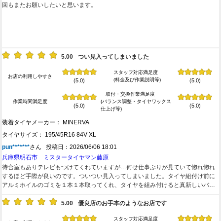
回もまたお願いしたいと思います。
5.00
つい見入ってしまいました
スタッフ対応満足度
お店の利用しやすさ
(料金及び作業説明等)
(5.0)
(5.0)
取付・交換作業満足度
作業時間満足度
(バランス調整・タイヤワックス
(5.0)
(5.0)
仕上げ等)
装着タイヤメーカー： MINERVA
タイヤサイズ： 195/45R16 84V XL
pun*******
さん 投稿日：2026/06/06 18:01
兵庫県明石市 ミスタータイヤマン藤原
待合室もありテレビもつけてくれていますが…何せ仕事ぶりが見ていて惚れ惚れ
するほど手際が良いのです。ついつい見入ってしまいました。タイヤ組付け前に
アルミホイルのゴミを１本１本取ってくれ、タイヤを組み付けると真新しいバル
ブに替えてくれます。エアーを入れて、バランスをとって車に取り付けて…。仕
上げはトルクレンチではかってワックス… これをお2人で4本やって少し雑談し
5.00
優良店のお手本のようなお店です
て会計して誘導とともに店を後にするまで50分ほど！お値段も統一料金に加えて
スタッフ対応満足度
廃タイヤ代、バルブ交換も無料と良心的！！機会あればまたお願いします。あり