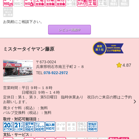
お気軽にご相談下さい。
レビュー掲載中
ミスタータイヤマン藤原
〒673-0024
4.87
兵庫県明石市南王子町２－８
TEL:
078-922-2972
営業時間：平日 ９時～１８時
日曜祝日 ９時～１４時
定休日：
第１、第３、第5日曜日 臨時休業あり 祝日のご来店の際はご予約
お願いします。
廃タイヤ料（税込）：
無料
バルブ交換料（税込）：
無料
取付・対応可能項目：
支払・サービス：