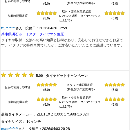
お店の利用しやすさ
(料金及び作業説明等)
(5.0)
(5.0)
がとうございました。
取付・交換作業満足度
作業時間満足度
(バランス調整・タイヤワックス
(5.0)
(5.0)
仕上げ等)
ff_*******
さん 投稿日：2026/04/26 12:59
兵庫県明石市 ミスタータイヤマン藤原
タイヤや取付・交換への高い知識と技術があり、安心してお任せできるお店で
す。 イタリアの特殊車両でしたが、ご対応いただけたことに感謝しています。
5.00
タイヤピットキャンペーン
スタッフ対応満足度
お店の利用しやすさ
(料金及び作業説明等)
(5.0)
(5.0)
取付・交換作業満足度
作業時間満足度
(バランス調整・タイヤワックス
(5.0)
(5.0)
仕上げ等)
装着タイヤメーカー： ZEETEX ZT1000 175/60R16 82H
タイヤサイズ： 16インチ
mag*******
さん 投稿日：2026/04/03 20:28