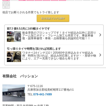
他店でお断りされる作業でもトライ致します
取付実績ブログ
公開中
前7J 後9.5J共に165幅タイヤです
板金塗装のプロショップです！タイヤ組込み以外に足回り
アーム加工ボディ・フレーム加工も得意です。事故車修
復・故障車修理・車検・点検整備も勿論対応可能！！
引っ張りタイヤ時間を頂ければ兆戦します
ワタナベ14インチ13J！205/60中古持込みタイヤ組込み
例 時間を頂ければ、組込み対応致しますが・・形状や物
により、エアー充填できない場合も有ります
有限会社 パッション
〒675-1116
兵庫県加古郡稲美町蛸草117番地の1
TEL:
079-441-7499
営業時間：平日 午前9時 〜 午後７時