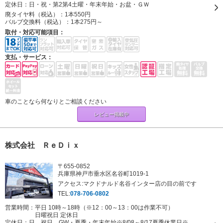
定休日：
日・祝・第2第4土曜・年末年始・お盆・ＧＷ
廃タイヤ料（税込）：
1本550円
バルブ交換料（税込）：
1本275円～
取付・対応可能項目：
支払・サービス：
車のことなら何なりとご相談ください
レビュー掲載中
株式会社 ＲｅＤｉｘ
〒655-0852
兵庫県神戸市垂水区名谷町1019-1
アクセス:マクドナルド名谷インター店の目の前です
TEL:
078-706-0802
営業時間：平日 10時～18時（※12：00～13：00は作業不可）
日曜祝日 定休日
定休日：
日、祝日、GW・夏季・年末年始※8/08～8/17夏季休業日※