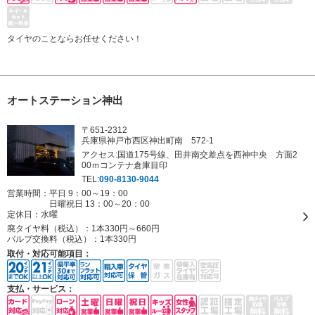
タイヤのことならお任せください！
オートステーション神出
〒651-2312
兵庫県神戸市西区神出町南 572-1
アクセス:国道175号線、田井南交差点を西神中央 方面2
00ｍコンテナ倉庫目印
TEL:
090-8130-9044
営業時間：平日 9：00～19：00
日曜祝日 13：00～20：00
定休日：
水曜
廃タイヤ料（税込）：
1本330円～660円
バルブ交換料（税込）：
1本330円
取付・対応可能項目：
支払・サービス：