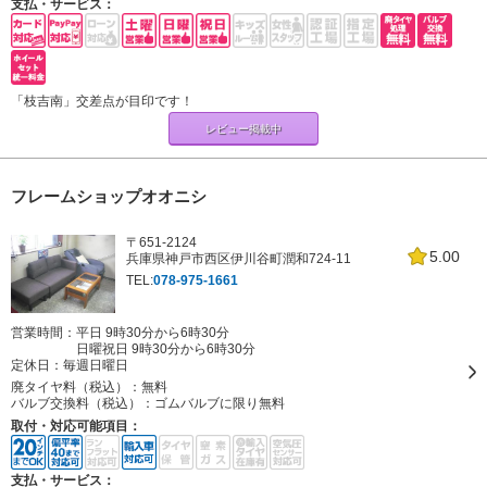
支払・サービス：
「枝吉南」交差点が目印です！
レビュー掲載中
フレームショップオオニシ
〒651-2124
5.00
兵庫県神戸市西区伊川谷町潤和724-11
TEL:
078-975-1661
営業時間：平日 9時30分から6時30分
日曜祝日 9時30分から6時30分
定休日：
毎週日曜日
廃タイヤ料（税込）：
無料
バルブ交換料（税込）：
ゴムバルブに限り無料
取付・対応可能項目：
支払・サービス：