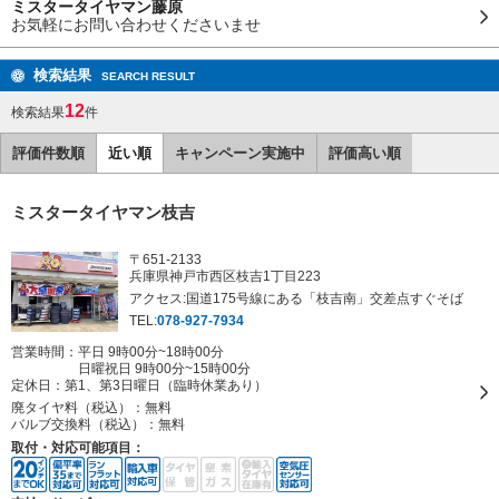
ミスタータイヤマン藤原
お気軽にお問い合わせくださいませ
検索結果
SEARCH RESULT
12
検索結果
件
評価件数順
近い順
キャンペーン実施中
評価高い順
ミスタータイヤマン枝吉
〒651-2133
兵庫県神戸市西区枝吉1丁目223
アクセス:国道175号線にある「枝吉南」交差点すぐそば
TEL:
078-927-7934
営業時間：平日 9時00分~18時00分
日曜祝日 9時00分~15時00分
定休日：
第1、第3日曜日（臨時休業あり）
廃タイヤ料（税込）：
無料
バルブ交換料（税込）：
無料
取付・対応可能項目：