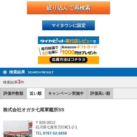
マイタウンに設定
検索結果
SEARCH RESULT
3
検索結果
件
評価件数順
近い順
キャンペーン実施中
評価高い順
株式会社オガタ七尾軍艦所SS
〒926-0012
石川県七尾市万行町1-2-1
TEL:
0767-52-5656