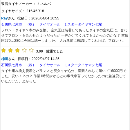
装着タイヤメーカー： ミネルバ
タイヤサイズ： 215/45R18
Ray
さん 投稿日：2026/04/04 16:55
石川県七尾市 （株） タイヤオール ミスタータイヤマン七尾
フロントタイヤ２本のみ交換。 空気圧は装着してあったタイヤの空気圧に、合わ
せてフロントも合わせたようだったが 一声かけてくれてもよかったのかな？ 空気
圧270→280に今回は統一しました。 入れる前に確認してくれれば、フロントの
み 280にするか、前290，後280にするか 作業前に聴いてくれれば、作業してい
る間に 設定を考えられるのにと思った。 でも、作業内容には大体満足していま
3.00
普通でした
す。 作業終了時、タイヤワックスとかはされてないです。タイヤを持ち帰る用の
桶川
さん 投稿日：2022/04/07 14:35
袋は有料です 本当は、AUTOWAYから店にタイヤを送る際に このタイヤの空気圧
石川県七尾市 （株） タイヤオール ミスタータイヤマン七尾
は、○○～□□の範囲です。 前と後のバランスは車両の表記を参考にして とか書い
タイヤ組み換え脱着とバランスと廃タイヤ処分、窒素入れして頂いて16000円で
てくくれば良いのにと思う。 取付店では、タイヤの規格とか十分に把握できない
した。安い！？の？ 作業1時間掛かるとの事代車言ってなかったのに急遽貸して
のだとおもう
いただけた。よかった