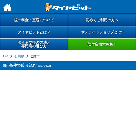
h
統一料金・直送について
初めてご利用の方へ
タイヤピットとは？
サテライトショップとは?
タイヤ交換の方法と
取付店様大募集！
専門店の選び方
TOP
石川県
七尾市
条件で絞り込む
SEARCH