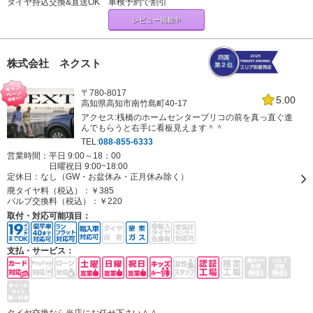
タイヤ持込交換&直送OK 車検予約で割引
レビュー掲載中
株式会社 ネクスト
〒780-8017
5.00
高知県高知市南竹島町40-17
アクセス:桟橋のホームセンターブリコの前を真っ直ぐ進
んでもらうと右手に看板見えます＾＾
TEL:
088-855-6333
営業時間：平日 9:00～18：00
日曜祝日 9:00~18:00
定休日：
なし（GW・お盆休み・正月休み除く）
廃タイヤ料（税込）：
￥385
バルブ交換料（税込）：
￥220
取付・対応可能項目：
支払・サービス：