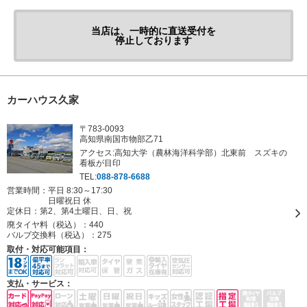
当店は、一時的に直送受付を
停止しております
カーハウス久家
〒783-0093
高知県南国市物部乙71
アクセス:高知大学（農林海洋科学部）北東前 スズキの
看板が目印
TEL:
088-878-6688
営業時間：平日 8:30～17:30
日曜祝日 休
定休日：
第2、第4土曜日、日、祝
廃タイヤ料（税込）：
440
バルブ交換料（税込）：
275
取付・対応可能項目：
支払・サービス：