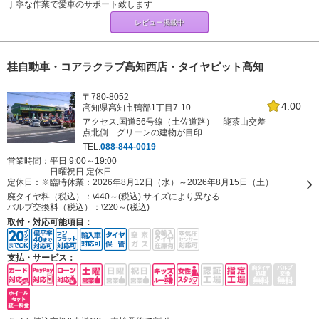
丁寧な作業で愛車のサポート致します
レビュー掲載中
桂自動車・コアラクラブ高知西店・タイヤピット高知
〒780-8052
4.00
高知県高知市鴨部1丁目7-10
アクセス:国道56号線（土佐道路） 能茶山交差
点北側 グリーンの建物が目印
TEL:
088-844-0019
営業時間：平日 9:00～19:00
日曜祝日 定休日
定休日：
※臨時休業：2026年8月12日（水）～2026年8月15日（土）
廃タイヤ料（税込）：
\440～(税込) サイズにより異なる
バルブ交換料（税込）：
\220～(税込)
取付・対応可能項目：
支払・サービス：