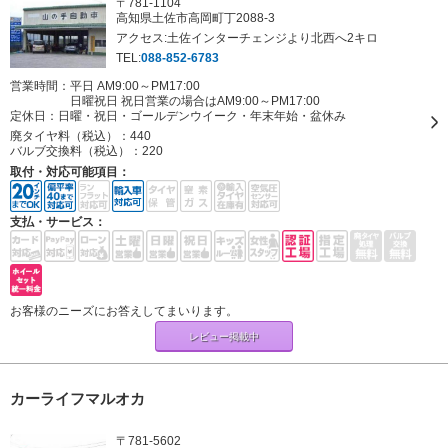
〒781-1104
高知県土佐市高岡町丁2088-3
アクセス:土佐インターチェンジより北西へ2キロ
TEL:
088-852-6783
営業時間：平日 AM9:00～PM17:00
日曜祝日 祝日営業の場合はAM9:00～PM17:00
定休日：
日曜・祝日・ゴールデンウイーク・年末年始・盆休み
廃タイヤ料（税込）：
440
バルブ交換料（税込）：
220
取付・対応可能項目：
支払・サービス：
お客様のニーズにお答えしてまいります。
レビュー掲載中
カーライフマルオカ
〒781-5602