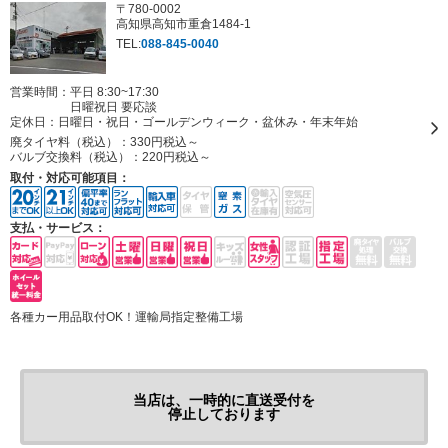
〒780-0002
高知県高知市重倉1484-1
TEL:
088-845-0040
営業時間：平日 8:30~17:30
日曜祝日 要応談
定休日：
日曜日・祝日・ゴールデンウィーク・盆休み・年末年始
廃タイヤ料（税込）：
330円税込～
バルブ交換料（税込）：
220円税込～
取付・対応可能項目：
支払・サービス：
各種カー用品取付OK！運輸局指定整備工場
当店は、一時的に直送受付を
停止しております