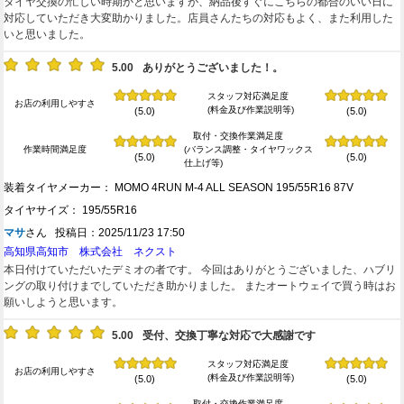
タイヤ交換の忙しい時期かと思いますが、納品後すぐにこちらの都合のいい日に
対応していただき大変助かりました。店員さんたちの対応もよく、また利用した
いと思いました。
5.00
ありがとうございました！。
スタッフ対応満足度
お店の利用しやすさ
(料金及び作業説明等)
(5.0)
(5.0)
取付・交換作業満足度
作業時間満足度
(バランス調整・タイヤワックス
(5.0)
(5.0)
仕上げ等)
装着タイヤメーカー： MOMO 4RUN M-4 ALL SEASON 195/55R16 87V
タイヤサイズ： 195/55R16
マサ
さん 投稿日：2025/11/23 17:50
高知県高知市 株式会社 ネクスト
本日付けていただいたデミオの者です。 今回はありがとうございました、ハブリ
ングの取り付けまでしていただき助かりました。 またオートウェイで買う時はお
願いしようと思います。
5.00
受付、交換丁寧な対応で大感謝です
スタッフ対応満足度
お店の利用しやすさ
(料金及び作業説明等)
(5.0)
(5.0)
取付・交換作業満足度