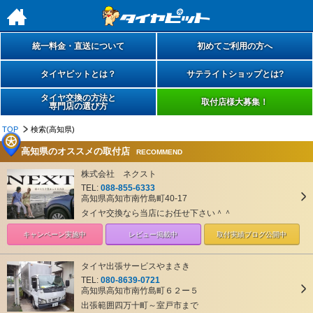
h
統一料金・直送について
初めてご利用の方へ
タイヤピットとは？
サテライトショップとは?
タイヤ交換の方法と
取付店様大募集！
専門店の選び方
TOP
検索(高知県)
高知県のオススメの取付店
RECOMMEND
株式会社 ネクスト
TEL:
088-855-6333
高知県高知市南竹島町40-17
タイヤ交換なら当店にお任せ下さい＾＾
キャンペーン
実施中
レビュー掲載中
取付実績ブログ
公開中
タイヤ出張サービスやまさき
TEL:
080-8639-0721
高知県高知市南竹島町６２ー５
出張範囲四万十町～室戸市まで