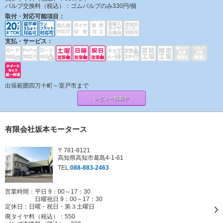
バルブ交換料（税込）：
ゴムバルブのみ330円/個
取付・対応可能項目：
支払・サービス：
出張範囲四万十町～室戸市まで
レビュー掲載中
有限会社坂本モータース
〒781-8121
高知県高知市葛島4-1-61
TEL:
088-883-2463
営業時間：平日 9：00～17：30
日曜祝日 9：00～17：30
定休日：
日曜・祝日・第３土曜日
廃タイヤ料（税込）：
550