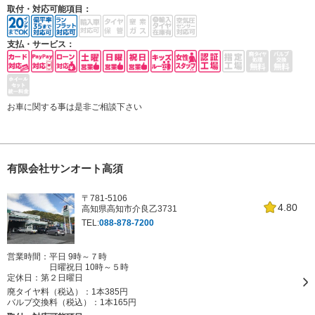
取付・対応可能項目：
支払・サービス：
お車に関する事は是非ご相談下さい
有限会社サンオート高須
〒781-5106
4.80
高知県高知市介良乙3731
TEL:
088-878-7200
営業時間：平日 9時～７時
日曜祝日 10時～５時
定休日：
第２日曜日
廃タイヤ料（税込）：
1本385円
バルブ交換料（税込）：
1本165円