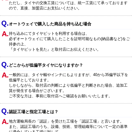
ただし、タイヤの交換工賃については、統一工賃にて承っております
ので、直接、加盟店にお支払いください。
オートウェイで購入した商品を持ち込む場合
持ち込みにてタイヤピットを利用する場合は、
必ずオートウェイにて購入したことを証明可能なもの(納品書など)をご
持参の上、
『タイヤピットを見た』と取付店にお伝えください。
どこからが低偏平タイヤになりますか？
一般的には、タイヤ幅やインチにもよりますが、40から35偏平以下を
低偏平としております。
しかしながら、取付店の判断により低偏平と判断された場合、追加工
賃が発生する場合がございます。
ご不安な方は、事前に取付店へご確認をお願いいたします。
認証工場と指定工場とは？
地方運輸局長の「認証」を受けた工場を「認証工場」と言います。
また、認証工場のうち、設備、技術、管理組織等について一定の基準