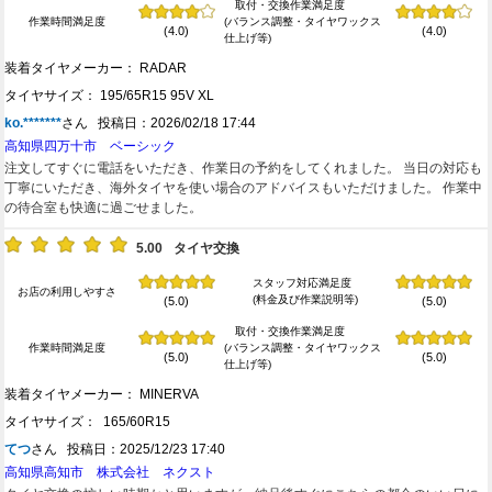
取付・交換作業満足度
作業時間満足度
(バランス調整・タイヤワックス
(4.0)
(4.0)
仕上げ等)
装着タイヤメーカー： RADAR
タイヤサイズ： 195/65R15 95V XL
ko.*******
さん 投稿日：2026/02/18 17:44
高知県四万十市 ベーシック
注文してすぐに電話をいただき、作業日の予約をしてくれました。 当日の対応も
丁寧にいただき、海外タイヤを使い場合のアドバイスもいただけました。 作業中
の待合室も快適に過ごせました。
5.00
タイヤ交換
スタッフ対応満足度
お店の利用しやすさ
(料金及び作業説明等)
(5.0)
(5.0)
取付・交換作業満足度
作業時間満足度
(バランス調整・タイヤワックス
(5.0)
(5.0)
仕上げ等)
装着タイヤメーカー： MINERVA
タイヤサイズ： 165/60R15
てつ
さん 投稿日：2025/12/23 17:40
高知県高知市 株式会社 ネクスト