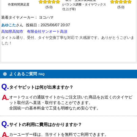
作業時間満足度
(バランス調整・タイヤワックス
(5.0)
(5.0)
仕上げ等)
装着タイヤメーカー： ヨコハマ
あゆこた
さん 投稿日：2025/06/07 20:07
高知県高知市 有限会社サンオート高須
タイトル通り、受付、タイヤ交換丁寧な対応で 大感謝です。ありがとうございま
した！
よくあるご質問
FAQ
タイヤピットは何が出来ますか？
オートウェイの通販サイトからご注文頂いた商品をお近くのタイヤピ
ット取付店へ直送・取付することができます。
全国統一の基本料金で工賃も明瞭なため安心です。
サイトの利用に費用はかかりますか？
カーユーザー様は、当サイトを無料でご利用できます。