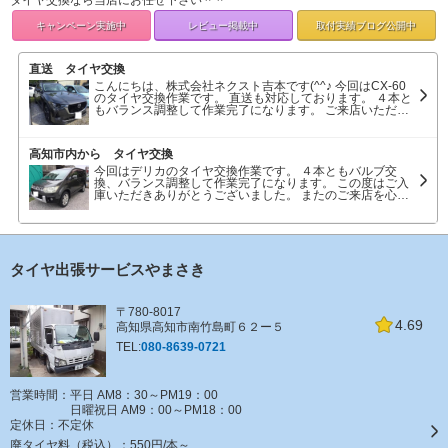
タイヤ交換なら当店にお任せ下さい＾＾
キャンペーン
実施中
レビュー掲載中
取付実績ブログ
公開中
直送 タイヤ交換
こんにちは、株式会社ネクスト吉本です(^^♪ 今回はCX-60
のタイヤ交換作業です。 直送も対応しております。 ４本と
もバランス調整して作業完了になります。 ご来店いただき
ありがとうございました。
高知市内から タイヤ交換
今回はデリカのタイヤ交換作業です。 ４本ともバルブ交
換、バランス調整して作業完了になります。 この度はご入
庫いただきありがとうございました。 またのご来店を心よ
りお待ちしております。
タイヤ出張サービスやまさき
〒780-8017
4.69
高知県高知市南竹島町６２ー５
TEL:
080-8639-0721
営業時間：平日 AM8：30～PM19：00
日曜祝日 AM9：00～PM18：00
定休日：
不定休
廃タイヤ料（税込）：
550円/本～