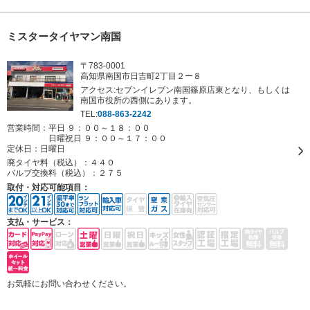
ミスタータイヤマン南国
〒783-0001
高知県南国市日吉町2丁目２ー８
アクセス:セブンイレブン南国篠原店東となり、もしくは
南国市役所の西側にあります。
TEL:
088-863-2242
営業時間：平日 ９：００～１８：００
日曜祝日 ９：００～１７：００
定休日：
日曜日
廃タイヤ料（税込）：
４４０
バルブ交換料（税込）：
２７５
取付・対応可能項目：
支払・サービス：
お気軽にお問い合わせください。