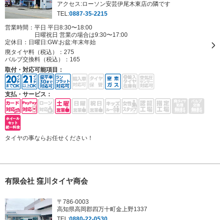
アクセス:ローソン安芸伊尾木東店の隣です
TEL:
0887-35-2215
営業時間：平日 平日8:30〜18:00
日曜祝日 営業の場合は9:30〜17:00
定休日：
日曜日:GW:お盆:年末年始
廃タイヤ料（税込）：
275
バルブ交換料（税込）：
165
取付・対応可能項目：
支払・サービス：
タイヤの事ならお任せください！
有限会社 窪川タイヤ商会
〒786-0003
高知県高岡郡四万十町金上野1337
TEL:
0880-22-0530