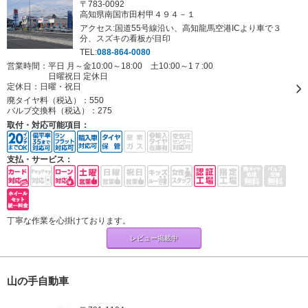
〒783-0092
高知県南国市田村甲４９４－１
アクセス:国道55号線沿い、高知龍馬空港ICより車で３
分、スズキの看板が目印
TEL:
088-864-0080
営業時間：平日 月～金10:00～18:00 土10:00～1７:00
日曜祝日 定休日
定休日：
日曜・祝日
廃タイヤ料（税込）：
550
バルブ交換料（税込）：
275
取付・対応可能項目：
支払・サービス：
丁寧な作業を心掛けております。
レビュー掲載中
山の手自動車