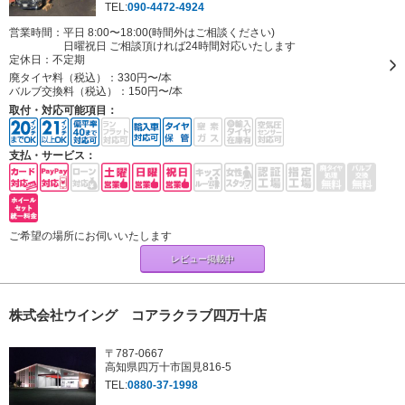
TEL:
090-4472-4924
営業時間：平日 8:00〜18:00(時間外はご相談ください)
日曜祝日 ご相談頂ければ24時間対応いたします
定休日：
不定期
廃タイヤ料（税込）：
330円〜/本
バルブ交換料（税込）：
150円〜/本
取付・対応可能項目：
支払・サービス：
ご希望の場所にお伺いいたします
レビュー掲載中
株式会社ウイング コアラクラブ四万十店
〒787-0667
高知県四万十市国見816-5
TEL:
0880-37-1998