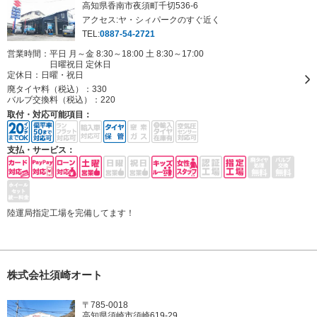
高知県香南市夜須町千切536-6
アクセス:ヤ・シィパークのすぐ近く
TEL:
0887-54-2721
営業時間：平日 月～金 8:30～18:00 土 8:30～17:00
日曜祝日 定休日
定休日：
日曜・祝日
廃タイヤ料（税込）：
330
バルブ交換料（税込）：
220
取付・対応可能項目：
支払・サービス：
陸運局指定工場を完備してます！
株式会社須崎オート
〒785-0018
高知県須崎市須崎619-29