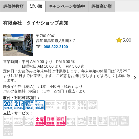
評価件数順
近い順
キャンペーン実施中
評価高い順
有限会社 タイヤショップ高知
〒780-0041
5.00
高知県高知市入明町3-7
TEL:
088-822-2100
営業時間：平日 AM 9:00 より PM 6:00 迄
日曜祝日 AM 10:00 より PM 5:00 迄
定休日：
お盆休みと年末年始は休業致します。年末年始の休業日は12月29日
より1月5日まで休業致します。ご迷惑をお掛け致しますがよろしくお願い致
します。
廃タイヤ料（税込）：
1本 440円（税込）より
バルブ交換料（税込）：
1本 275円（税込）より
取付・対応可能項目：
支払・サービス：