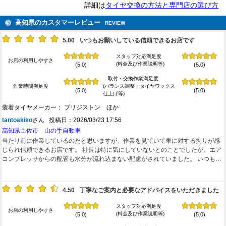
詳細は
タイヤ交換の方法と専門店の選び方
高知県のカスタマーレビュー
REVIEW
5.00
いつもお願いしている信頼できるお店です
スタッフ対応満足度
お店の利用しやすさ
(料金及び作業説明等)
(5.0)
(5.0)
取付・交換作業満足度
作業時間満足度
(バランス調整・タイヤワックス
(5.0)
(5.0)
仕上げ等)
装着タイヤメーカー： ブリジストン ほか
tantoakiko
さん 投稿日：2026/03/23 17:56
高知県土佐市 山の手自動車
当たり前に作業しているのだと思いますが、作業を見ていて車に対する拘りが感
じられ信頼できるお店です。 社長は特に気にしていないとのことでしたが、エア
コンプレッサからの配管も水分が流れ込まない配慮がされていました。 いつもこ
のお店にお願いしています。
4.50
丁寧なご案内と必要なアドバイスをいただきました
スタッフ対応満足度
お店の利用しやすさ
(料金及び作業説明等)
(5.0)
(5.0)