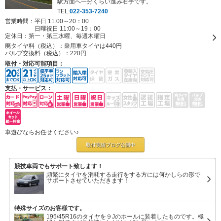
駅方面へ一分くらい進み右手です。
TEL:
022-353-7240
営業時間：平日 11:00～20：00
日曜祝日 11:00～19：00
定休日：
第一・第三水曜、毎週木曜日
廃タイヤ料（税込）：
乗用車タイヤは440円
バルブ交換料（税込）：
220円
取付・対応可能項目：
支払・サービス：
車遊びならお任せください♪
取付実績ブログ
公開中
競技車両でもサポート致します！
頻繁にタイヤを消耗する走行をする方には何かしらの形で
サポートさせていただきます！
特殊サイズのお客様です。
195/45R16のタイヤを９Jのホールに装着したものです。極