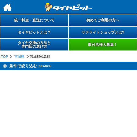
h
統一料金・直送について
初めてご利用の方へ
タイヤピットとは？
サテライトショップとは?
タイヤ交換の方法と
取付店様大募集！
専門店の選び方
TOP
宮城県
宮城郡松島町
条件で絞り込む
SEARCH