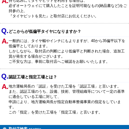
持ち込みにてタイヤピットを利用する場合は、
必ずオートウェイにて購入したことを証明可能なもの(納品書など)をご
持参の上、
『タイヤピットを見た』と取付店にお伝えください。
どこからが低偏平タイヤになりますか？
一般的には、タイヤ幅やインチにもよりますが、40から35偏平以下を
低偏平としております。
しかしながら、取付店の判断により低偏平と判断された場合、追加工
賃が発生する場合がございます。
ご不安な方は、事前に取付店へご確認をお願いいたします。
認証工場と指定工場とは？
地方運輸局長の「認証」を受けた工場を「認証工場」と言います。
また、認証工場のうち、設備、技術、管理組織等について一定の基準
に適合している工場に対して、
申請により、地方運輸局長が指定自動車整備事業の指定をしていま
す。
この「指定」を受けた工場を「指定工場」と言います。
取付店検索