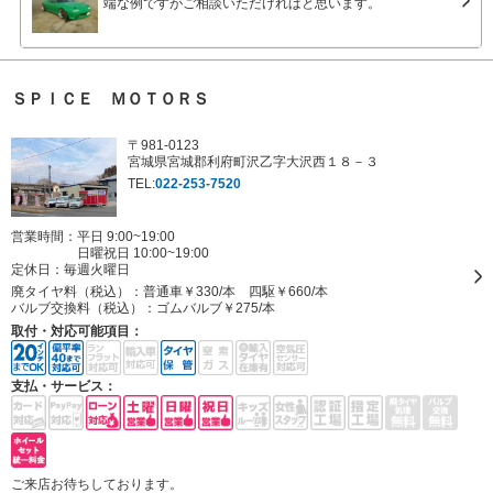
端な例ですがご相談いただければと思います。
ＳＰＩＣＥ ＭＯＴＯＲＳ
〒981-0123
宮城県宮城郡利府町沢乙字大沢西１８－３
TEL:
022-253-7520
営業時間：平日 9:00~19:00
日曜祝日 10:00~19:00
定休日：
毎週火曜日
廃タイヤ料（税込）：
普通車￥330/本 四駆￥660/本
バルブ交換料（税込）：
ゴムバルブ￥275/本
取付・対応可能項目：
支払・サービス：
ご来店お待ちしております。