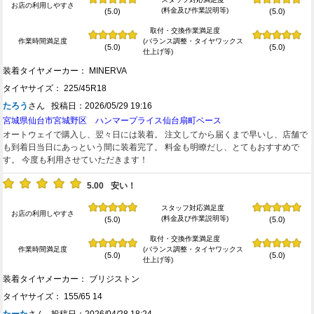
お店の利用しやすさ
(料金及び作業説明等)
(5.0)
(5.0)
取付・交換作業満足度
作業時間満足度
(バランス調整・タイヤワックス
(5.0)
(5.0)
仕上げ等)
装着タイヤメーカー： MINERVA
タイヤサイズ： 225/45R18
たろう
さん 投稿日：2026/05/29 19:16
宮城県仙台市宮城野区 ハンマープライス仙台扇町ベース
オートウェイで購入し、翌々日には装着。 注文してから届くまで早いし、店舗で
も到着日当日にあっという間に装着完了。 料金も明瞭だし、とてもおすすめで
す。 今度も利用させていただきます！
5.00
安い！
スタッフ対応満足度
お店の利用しやすさ
(料金及び作業説明等)
(5.0)
(5.0)
取付・交換作業満足度
作業時間満足度
(バランス調整・タイヤワックス
(5.0)
(5.0)
仕上げ等)
装着タイヤメーカー： ブリジストン
タイヤサイズ： 155/65 14