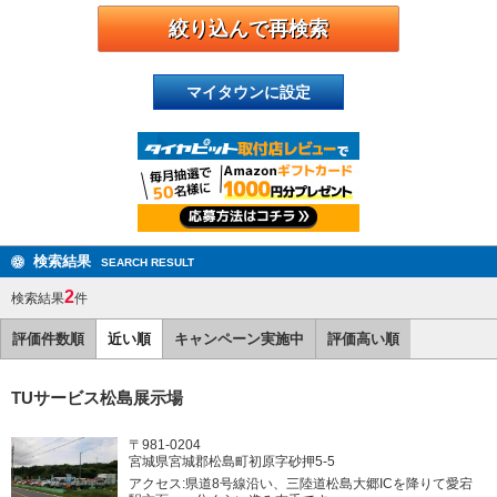
マイタウンに設定
検索結果
SEARCH RESULT
2
検索結果
件
評価件数順
近い順
キャンペーン実施中
評価高い順
TUサービス松島展示場
〒981-0204
宮城県宮城郡松島町初原字砂押5-5
アクセス:県道8号線沿い、三陸道松島大郷ICを降りて愛宕