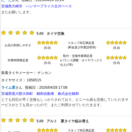
たーた
さん 投稿日：2026/04/28 18:24
宮城県大崎市 ハンマープライス古川ベース
またお願いします。
5.00
タイヤ交換
スタッフ対応満足度
お店の利用しやすさ
(料金及び作業説明等)
(5.0)
(5.0)
取付・交換作業満足度
作業時間満足度
(バランス調整・タイヤワックス
(5.0)
(5.0)
仕上げ等)
装着タイヤメーカー： ナンカン
タイヤサイズ： 1956515
ライム君
さん 投稿日：2026/04/28 17:08
宮城県黒川郡大和町 鶴和自動車 株式会社鶴和
とても対応が早く交換もしっかりされており、ビニール袋も交換していただきサ
ービスがとても良かったので、またご利用させていただきます。
5.00
アルト 夏タイヤ組み替え
スタッフ対応満足度