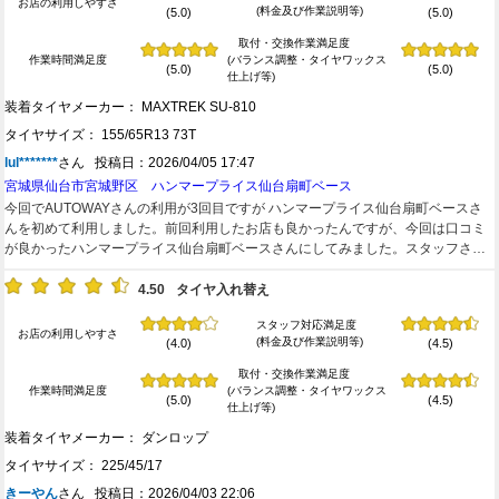
お店の利用しやすさ
(料金及び作業説明等)
(5.0)
(5.0)
取付・交換作業満足度
作業時間満足度
(バランス調整・タイヤワックス
(5.0)
(5.0)
仕上げ等)
装着タイヤメーカー： MAXTREK SU-810
タイヤサイズ： 155/65R13 73T
lul*******
さん 投稿日：2026/04/05 17:47
宮城県仙台市宮城野区 ハンマープライス仙台扇町ベース
今回でAUTOWAYさんの利用が3回目ですが ハンマープライス仙台扇町ベースさ
んを初めて利用しました。前回利用したお店も良かったんですが、今回は口コミ
が良かったハンマープライス仙台扇町ベースさんにしてみました。スタッフさん
の電話対応がとても好印象でしたし、作業時間が早く素晴らしかったです。予定
時刻より早く着きましたが、すぐに作業に入り快く対応してもらいました。次回
4.50
タイヤ入れ替え
もぜひ利用したいと思います。息子にも薦めます。ありがとうございました。
スタッフ対応満足度
お店の利用しやすさ
(料金及び作業説明等)
(4.0)
(4.5)
取付・交換作業満足度
作業時間満足度
(バランス調整・タイヤワックス
(5.0)
(4.5)
仕上げ等)
装着タイヤメーカー： ダンロップ
タイヤサイズ： 225/45/17
きーやん
さん 投稿日：2026/04/03 22:06