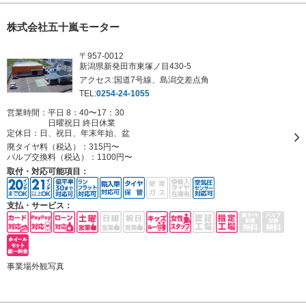
株式会社五十嵐モーター
〒957-0012
新潟県新発田市東塚ノ目430-5
アクセス:国道7号線、島潟交差点角
TEL:
0254-24-1055
営業時間：平日 8：40〜17：30
日曜祝日 終日休業
定休日：
日、祝日、年末年始、盆
廃タイヤ料（税込）：
315円〜
バルブ交換料（税込）：
1100円〜
取付・対応可能項目：
支払・サービス：
事業場外観写真