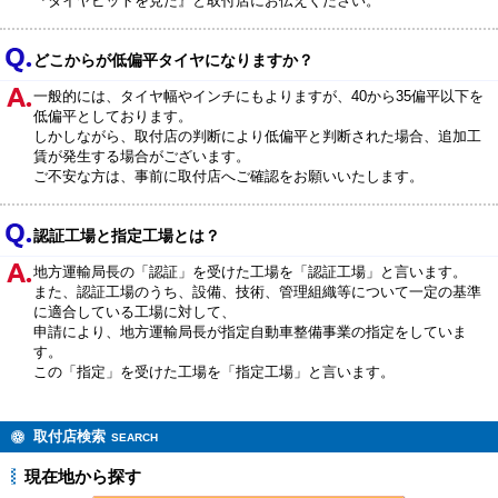
『タイヤピットを見た』と取付店にお伝えください。
どこからが低偏平タイヤになりますか？
一般的には、タイヤ幅やインチにもよりますが、40から35偏平以下を
低偏平としております。
しかしながら、取付店の判断により低偏平と判断された場合、追加工
賃が発生する場合がございます。
ご不安な方は、事前に取付店へご確認をお願いいたします。
認証工場と指定工場とは？
地方運輸局長の「認証」を受けた工場を「認証工場」と言います。
また、認証工場のうち、設備、技術、管理組織等について一定の基準
に適合している工場に対して、
申請により、地方運輸局長が指定自動車整備事業の指定をしていま
す。
この「指定」を受けた工場を「指定工場」と言います。
取付店検索
SEARCH
現在地から探す