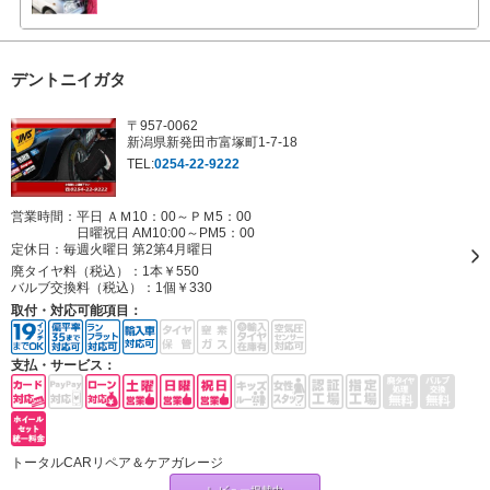
デントニイガタ
〒957-0062
新潟県新発田市富塚町1-7-18
TEL:
0254-22-9222
営業時間：平日 ＡＭ10：00～ＰＭ5：00
日曜祝日 AM10:00～PM5：00
定休日：
毎週火曜日 第2第4月曜日
廃タイヤ料（税込）：
1本￥550
バルブ交換料（税込）：
1個￥330
取付・対応可能項目：
支払・サービス：
トータルCARリペア＆ケアガレージ