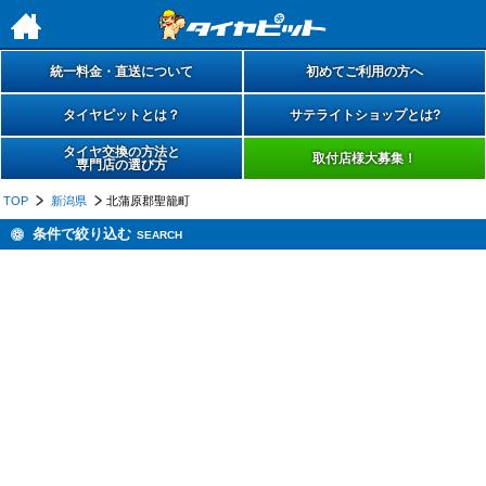
h
統一料金・直送について
初めてご利用の方へ
タイヤピットとは？
サテライトショップとは?
タイヤ交換の方法と
取付店様大募集！
専門店の選び方
TOP
新潟県
北蒲原郡聖籠町
条件で絞り込む
SEARCH