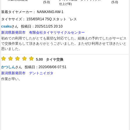
(5.0)
(5.0)
仕上げ等)
装着タイヤメーカー： NANKANG AW-1
タイヤサイズ： 155/65R14 75Q スタット゛レス
csaku
さん 投稿日：2025/11/25 20:10
新潟県新発田市 有限会社タイヤリサイクルセンター
初めての利用でしたがとても親切な対応でした。組換えの予約でしたがサービス
で交換作業もして頂きありがとうございました。またぜひ利用させて頂きたいと
思いました。
5.00
タイヤ交換
かつしん
さん 投稿日：2020/08/06 07:51
新潟県新発田市 デントニイガタ
作業が早い。