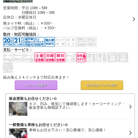
営業時間：平日 10時～5時
日曜祝日 10時～5時
定休日：
水曜定休日
廃タイヤ料（税込）：
￥500~
バルブ交換料（税込）：
￥350~
取付・対応可能項目：
支払・サービス：
組み換え２４インチまで対応出来ます！
レビュー掲載中
取付実績ブログ
公開中
板金塗装もお任せください☆
キズ、凹み、格安にて修繕致します！カーコーティング・
板金塗装も御相談下さい。
一般整備も車検もお任せください☆
車検もお任せ下さい！安心整備で、安心価格！